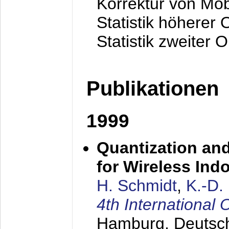
Korrektur von Mo
Statistik höherer
Statistik zweiter 
Publikationen
1999
Quantization an
for Wireless Ind
H. Schmidt
,
K.-D
4th Internationa
Hamburg, Deutsc