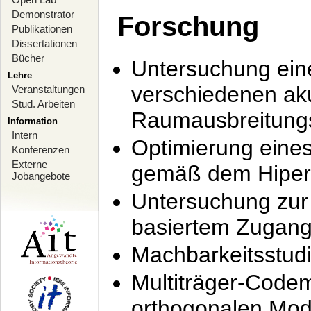
Demonstrator
Forschung
Publikationen
Dissertationen
Bücher
Untersuchung ein
Lehre
verschiedenen ak
Veranstaltungen
Stud. Arbeiten
Raumausbreitung
Information
Intern
Optimierung ein
Konferenzen
Externe
gemäß dem Hiperl
Jobangebote
Untersuchung zur 
basiertem Zugan
Machbarkeitsstud
Multiträger-Codem
orthogonalen Mod