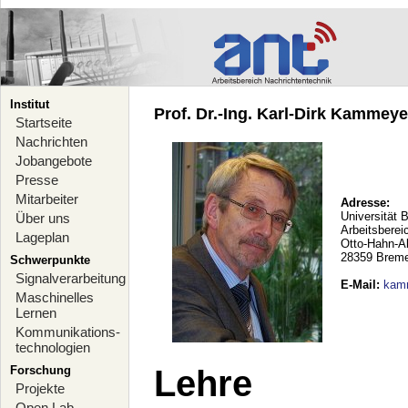
Institut
Prof. Dr.-Ing. Karl-Dirk Kammeyer
Startseite
Nachrichten
Jobangebote
Presse
Mitarbeiter
Adresse:
Universität 
Über uns
Arbeitsberei
Lageplan
Otto-Hahn-A
28359 Brem
Schwerpunkte
Signalverarbeitung
E-Mail
:
kam
Maschinelles
Lernen
Kommunikations-
technologien
Forschung
Lehre
Projekte
Open Lab