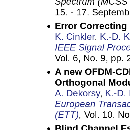
Spectrum (MCSS 
15. - 17. Septem
Error Correctin
K. Cinkler
,
K.-D. 
IEEE Signal Proce
Vol. 6, No. 9, pp.
A new OFDM-CDM
Orthogonal Modu
A. Dekorsy
,
K.-D.
European Transac
(ETT)
,
Vol. 10, No
Blind Channel E