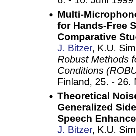
6. - 10. Juni 1999
Multi-Microphon
for Hands-Free 
Comparative St
J. Bitzer
, K.U. Si
Robust Methods f
Conditions (ROB
Finland,
25. - 26.
Theoretical Nois
Generalized Side
Speech Enhanc
J. Bitzer
, K.U. Si