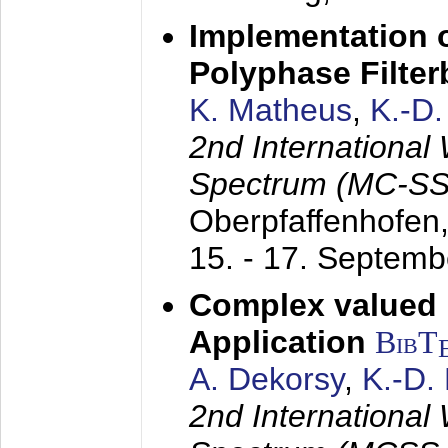
Implementation o
Polyphase Filte
K. Matheus
,
K.-D
2nd International
Spectrum (MC-SS 
Oberpfaffenhofen
15. - 17. Septem
Complex valued
Application
BibT
A. Dekorsy
,
K.-D.
2nd International