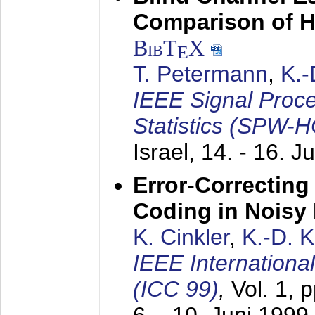
Comparison of 
BibT
X
E
T. Petermann
,
K.
IEEE Signal Proc
Statistics (SPW-
Israel,
14. - 16. J
Error-Correctin
Coding in Noisy
K. Cinkler
,
K.-D. 
IEEE Internation
(ICC 99)
,
Vol. 1, 