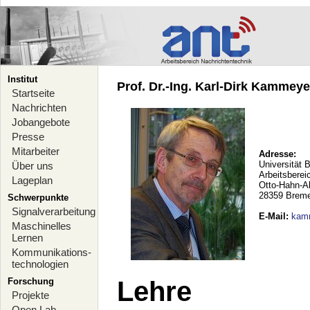
Institut
Prof. Dr.-Ing. Karl-Dirk Kammeyer
Startseite
Nachrichten
Jobangebote
Presse
Mitarbeiter
Adresse:
Universität 
Über uns
Arbeitsberei
Lageplan
Otto-Hahn-A
28359 Brem
Schwerpunkte
Signalverarbeitung
E-Mail
:
kam
Maschinelles
Lernen
Kommunikations-
technologien
Forschung
Lehre
Projekte
Open Lab