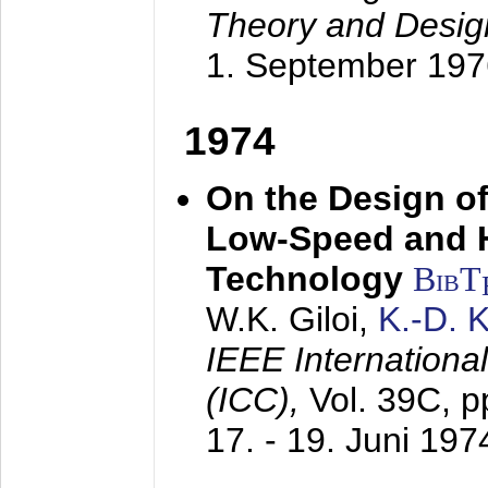
Theory and Desig
1. September 197
1974
On the Design of
Low-Speed and 
Technology
BibT
W.K. Giloi,
K.-D.
IEEE Internation
(ICC),
Vol. 39C, p
17. - 19. Juni 197