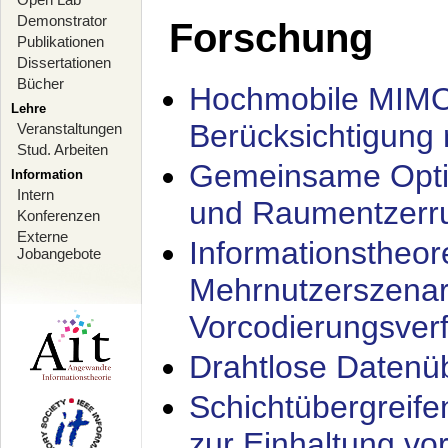
Demonstrator
Forschung
Publikationen
Dissertationen
Bücher
Hochmobile MIMO
Lehre
Berücksichtigung 
Veranstaltungen
Stud. Arbeiten
Gemeinsame Opti
Information
Intern
und Raumentzerru
Konferenzen
Externe
Informationstheor
Jobangebote
Mehrnutzerszenar
Vorcodierungsverf
Drahtlose Datenü
Schichtübergrei
zur Einhaltung vo