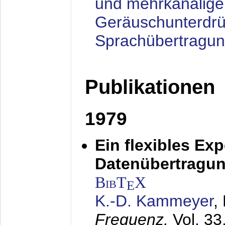
und mehrkanalige
Geräuschunterdrü
Sprachübertragu
Publikationen
1979
Ein flexibles Ex
Datenübertragung
BibT
X
E
K.-D. Kammeyer
,
Frequenz,
Vol. 33