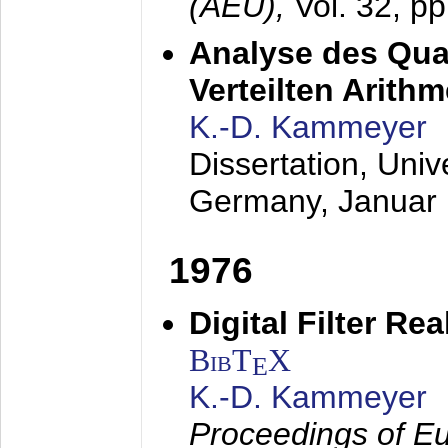
(AEÜ),
Vol. 32, p
Analyse des Quan
Verteilten Arithm
K.-D. Kammeyer
Dissertation, Univ
Germany,
Januar
1976
Digital Filter Re
BibT
X
E
K.-D. Kammeyer
Proceedings of Eu