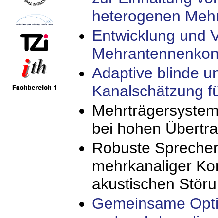
heterogenen Meh
Entwicklung und V
Mehrantennenkon
Adaptive blinde u
Kanalschätzung f
Mehrträgersystem
bei hohen Übertr
Robuste Sprecher
mehrkanaliger Ko
akustischen Stör
Gemeinsame Opti