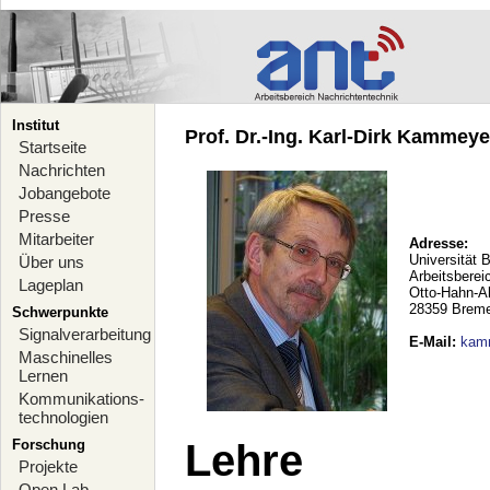
Institut
Prof. Dr.-Ing. Karl-Dirk Kammeyer
Startseite
Nachrichten
Jobangebote
Presse
Mitarbeiter
Adresse:
Universität 
Über uns
Arbeitsberei
Lageplan
Otto-Hahn-A
28359 Brem
Schwerpunkte
Signalverarbeitung
E-Mail
:
kam
Maschinelles
Lernen
Kommunikations-
technologien
Forschung
Lehre
Projekte
Open Lab