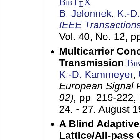
BibT
X
E
B. Jelonnek
,
K.-D
IEEE Transactions
Vol. 40, No. 12, 
Multicarrier Conc
Transmission
Bi
K.-D. Kammeyer
,
European Signal
92),
pp. 219-222,
24. - 27. August 
A Blind Adaptive
Lattice/All-pass