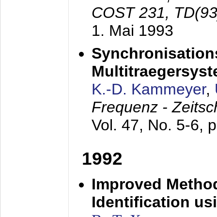
COST 231, TD(93
1. Mai 1993
Synchronisations
Multitraegersys
K.-D. Kammeyer
,
Frequenz - Zeitsc
Vol. 47, No. 5-6, 
1992
Improved Method
Identification us