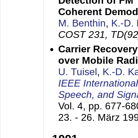
Detection of FM 
Coherent Demod
M. Benthin
,
K.-D.
COST 231, TD(92
Carrier Recovery
over Mobile Rad
U. Tuisel
,
K.-D. 
IEEE Internationa
Speech, and Sign
Vol. 4, pp. 677-6
23. - 26. März 19