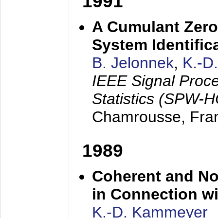
1991
A Cumulant Zero
System Identific
B. Jelonnek
,
K.-D
IEEE Signal Proc
Statistics (SPW-
Chamrousse, Fra
1989
Coherent and N
in Connection wi
K.-D. Kammeyer