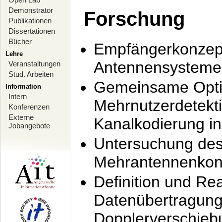
Demonstrator
Forschung
Publikationen
Dissertationen
Bücher
Empfängerkonzept
Lehre
Antennensysteme
Veranstaltungen
Stud. Arbeiten
Gemeinsame Opti
Information
Intern
Mehrnutzerdetekti
Konferenzen
Externe
Kanalkodierung 
Jobangebote
Untersuchung de
Mehrantennenkonz
Definition und Re
Datenübertragung
Dopplerverschie