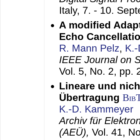
Italy,
7. - 10. Sep
A modified Adapt
Echo Cancellati
R. Mann Pelz
,
K.
IEEE Journal on 
Vol. 5, No. 2, pp.
Lineare und nich
Übertragung
Bib
K.-D. Kammeyer
Archiv für Elektr
(AEÜ),
Vol. 41, N