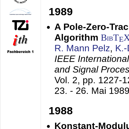
1989
A Pole-Zero-Tra
Algorithm
BibT
E
R. Mann Pelz
,
K.
IEEE Internationa
and Signal Proce
Vol. 2, pp. 1227-
23. - 26. Mai 198
1988
Konstant-Modulu