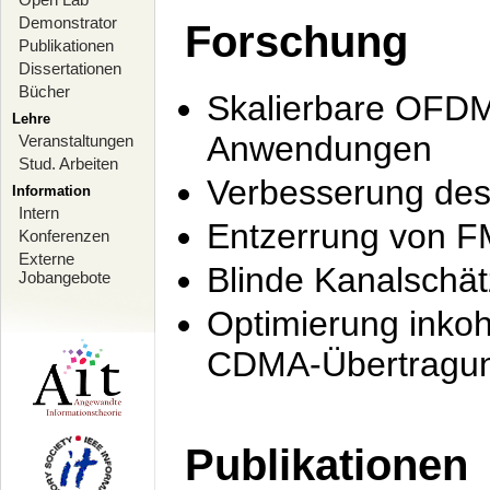
Demonstrator
Forschung
Publikationen
Dissertationen
Bücher
Skalierbare OFDM-
Lehre
Anwendungen
Veranstaltungen
Stud. Arbeiten
Verbesserung de
Information
Intern
Entzerrung von F
Konferenzen
Externe
Blinde Kanalschä
Jobangebote
Optimierung inko
CDMA-Übertragung
Publikationen