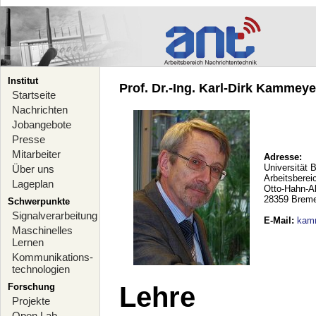
Institut
Prof. Dr.-Ing. Karl-Dirk Kammeyer
Startseite
Nachrichten
Jobangebote
Presse
Mitarbeiter
Adresse:
Universität 
Über uns
Arbeitsberei
Lageplan
Otto-Hahn-A
28359 Brem
Schwerpunkte
Signalverarbeitung
E-Mail
:
kam
Maschinelles
Lernen
Kommunikations-
technologien
Forschung
Lehre
Projekte
Open Lab