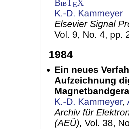
BibT
X
E
K.-D. Kammeyer
Elsevier Signal P
Vol. 9, No. 4, pp.
1984
Ein neues Verfah
Aufzeichnung dig
Magnetbandgera
K.-D. Kammeyer
,
Archiv für Elektr
(AEÜ),
Vol. 38, N