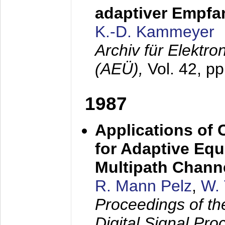
adaptiver Empfan
K.-D. Kammeyer
Archiv für Elektr
(AEÜ),
Vol. 42, p
1987
Applications of
for Adaptive Equ
Multipath Chann
R. Mann Pelz
,
W. 
Proceedings of th
Digital Signal Pr