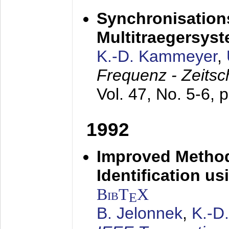
Synchronisations
Multitraegersys
K.-D. Kammeyer
,
Frequenz - Zeitsc
Vol. 47, No. 5-6, 
1992
Improved Method
Identification us
BibT
X
E
B. Jelonnek
,
K.-D