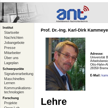
Institut
Prof. Dr.-Ing. Karl-Dirk Kammeyer
Startseite
Nachrichten
Jobangebote
Presse
Mitarbeiter
Adresse:
Universität 
Über uns
Arbeitsberei
Lageplan
Otto-Hahn-A
28359 Brem
Schwerpunkte
Signalverarbeitung
E-Mail
:
kam
Maschinelles
Lernen
Kommunikations-
technologien
Forschung
Lehre
Projekte
Open Lab