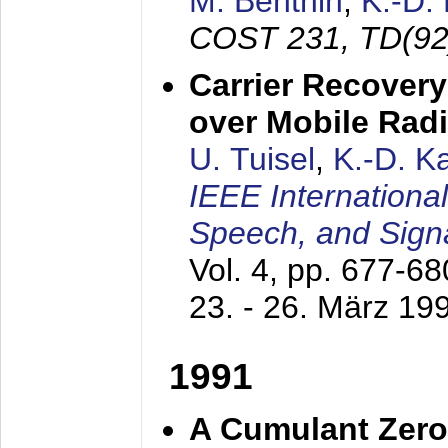
M. Benthin
,
K.-D.
COST 231, TD(92
Carrier Recovery
over Mobile Rad
U. Tuisel
,
K.-D. 
IEEE Internationa
Speech, and Sign
Vol. 4, pp. 677-6
23. - 26. März 19
1991
A Cumulant Zero