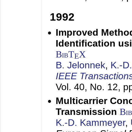
1992
Improved Method
Identification us
BibT
X
E
B. Jelonnek
,
K.-D
IEEE Transactions
Vol. 40, No. 12, 
Multicarrier Conc
Transmission
Bi
K.-D. Kammeyer
,