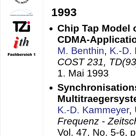
1993
Chip Tap Model o
CDMA-Applicati
M. Benthin
,
K.-D.
COST 231, TD(93
1. Mai 1993
Synchronisations
Multitraegersys
K.-D. Kammeyer
,
Frequenz - Zeitsc
Vol. 47, No. 5-6, 