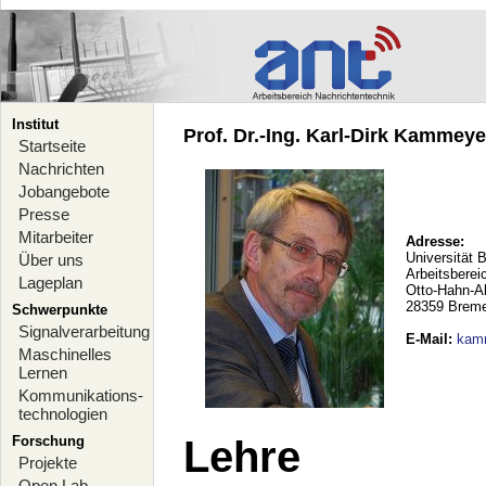
Institut
Prof. Dr.-Ing. Karl-Dirk Kammeyer
Startseite
Nachrichten
Jobangebote
Presse
Mitarbeiter
Adresse:
Universität 
Über uns
Arbeitsberei
Lageplan
Otto-Hahn-A
28359 Brem
Schwerpunkte
Signalverarbeitung
E-Mail
:
kam
Maschinelles
Lernen
Kommunikations-
technologien
Forschung
Lehre
Projekte
Open Lab