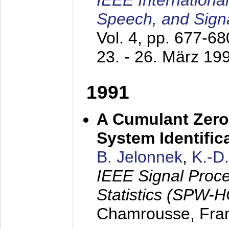
IEEE Internationa
Speech, and Sign
Vol. 4, pp. 677-6
23. - 26. März 19
1991
A Cumulant Zero
System Identific
B. Jelonnek
,
K.-D
IEEE Signal Proc
Statistics (SPW-
Chamrousse, Fra