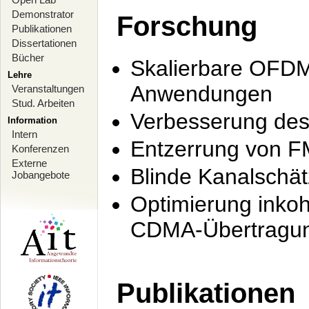
Demonstrator
Forschung
Publikationen
Dissertationen
Bücher
Skalierbare OFDM-
Lehre
Anwendungen
Veranstaltungen
Stud. Arbeiten
Verbesserung de
Information
Intern
Entzerrung von F
Konferenzen
Externe
Blinde Kanalschä
Jobangebote
Optimierung inko
CDMA-Übertragung
Publikationen