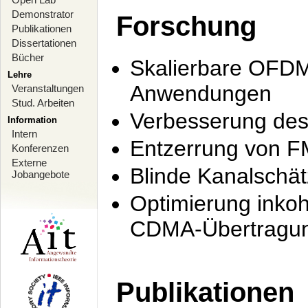
Demonstrator
Forschung
Publikationen
Dissertationen
Bücher
Skalierbare OFDM-
Lehre
Anwendungen
Veranstaltungen
Stud. Arbeiten
Verbesserung de
Information
Intern
Entzerrung von F
Konferenzen
Externe
Blinde Kanalschä
Jobangebote
Optimierung inko
CDMA-Übertragung
Publikationen