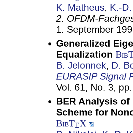
K. Matheus
,
K.-D
2. OFDM-Fachge
1. September 199
Generalized Eige
Equalization
Bib
B. Jelonnek
,
D. B
EURASIP Signal P
Vol. 61, No. 3, pp
BER Analysis of
Scheme for Non
BibT
X
E