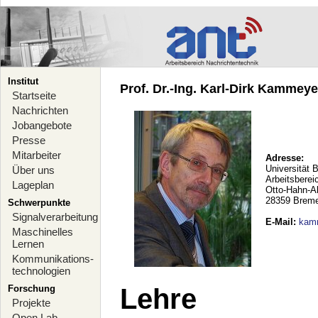
Institut
Prof. Dr.-Ing. Karl-Dirk Kammeyer
Startseite
Nachrichten
Jobangebote
Presse
Mitarbeiter
Adresse:
Universität 
Über uns
Arbeitsberei
Lageplan
Otto-Hahn-A
28359 Brem
Schwerpunkte
Signalverarbeitung
E-Mail
:
kam
Maschinelles
Lernen
Kommunikations-
technologien
Forschung
Lehre
Projekte
Open Lab