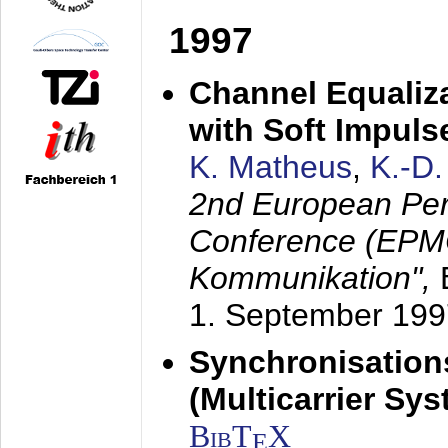
1997
Channel Equaliza
with Soft Impul
K. Matheus
,
K.-D
2nd European Per
Conference (EPMC
Kommunikation",
1. September 199
Synchronisation
(Multicarrier Sy
BibT
X
E