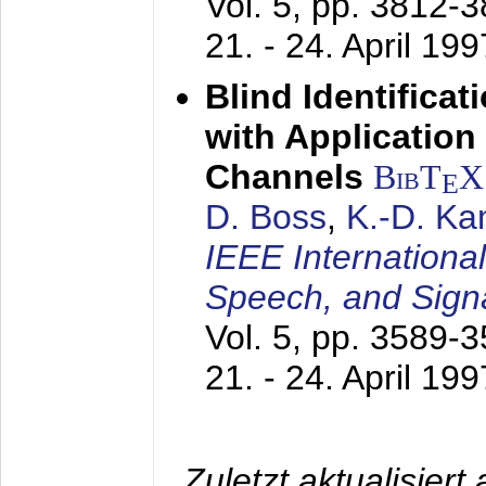
Vol. 5, pp. 3812-
21. - 24. April 199
Blind Identifica
with Applicatio
Channels
BibT
X
E
D. Boss
,
K.-D. K
IEEE Internationa
Speech, and Sign
Vol. 5, pp. 3589-
21. - 24. April 199
Zuletzt aktualisier