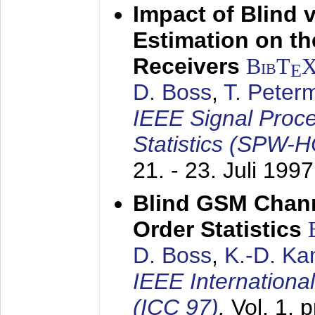
Impact of Blind 
Estimation on t
Receivers
BibT
E
D. Boss
,
T. Peter
IEEE Signal Proc
Statistics (SPW-
21. - 23. Juli 1997
Blind GSM Chann
Order Statistics
D. Boss
,
K.-D. K
IEEE Internation
(ICC 97)
,
Vol. 1, 