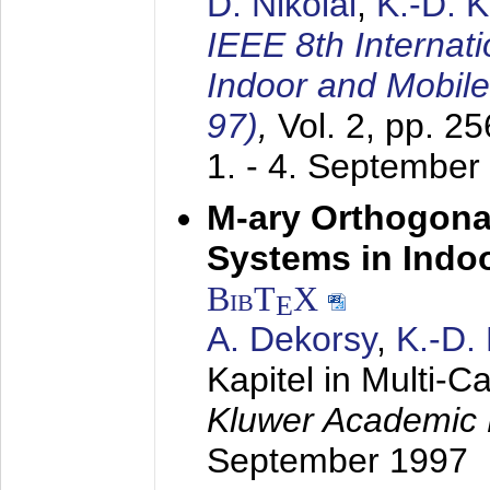
D. Nikolai
,
K.-D. 
IEEE 8th Internat
Indoor and Mobil
97)
,
Vol. 2, pp. 2
1. - 4. September
M-ary Orthogona
Systems in Indo
BibT
X
E
A. Dekorsy
,
K.-D.
Kapitel in Multi-
Kluwer Academic 
September 1997