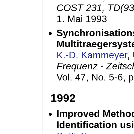
COST 231, TD(93
1. Mai 1993
Synchronisations
Multitraegersys
K.-D. Kammeyer
,
Frequenz - Zeitsc
Vol. 47, No. 5-6, 
1992
Improved Method
Identification us