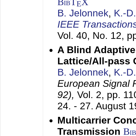
BibT
X
E
B. Jelonnek
,
K.-D
IEEE Transactions
Vol. 40, No. 12, 
A Blind Adaptive
Lattice/All-pass
B. Jelonnek
,
K.-D
European Signal
92),
Vol. 2, pp. 1
24. - 27. August 
Multicarrier Conc
Transmission
Bi