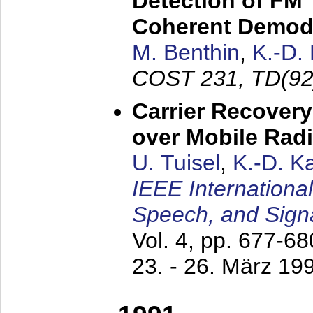
Detection of FM 
Coherent Demod
M. Benthin
,
K.-D.
COST 231, TD(92
Carrier Recovery
over Mobile Rad
U. Tuisel
,
K.-D. 
IEEE Internationa
Speech, and Sign
Vol. 4, pp. 677-6
23. - 26. März 19