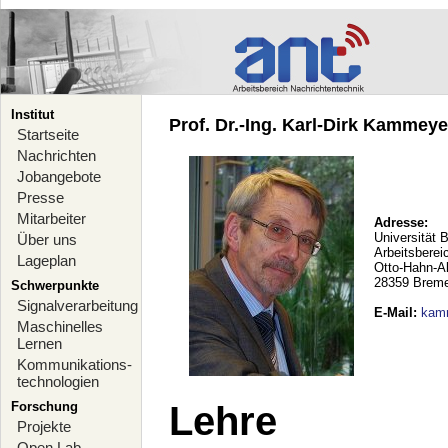
Institut
Prof. Dr.-Ing. Karl-Dirk Kammeyer
Startseite
Nachrichten
Jobangebote
Presse
Mitarbeiter
Adresse:
Universität 
Über uns
Arbeitsberei
Lageplan
Otto-Hahn-A
28359 Brem
Schwerpunkte
Signalverarbeitung
E-Mail
:
kam
Maschinelles
Lernen
Kommunikations-
technologien
Forschung
Lehre
Projekte
Open Lab