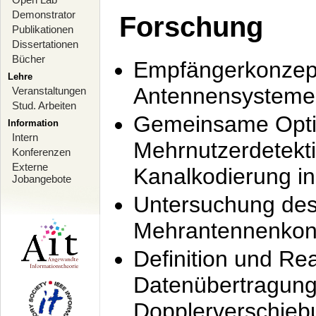
Demonstrator
Forschung
Publikationen
Dissertationen
Bücher
Empfängerkonzept
Lehre
Antennensysteme
Veranstaltungen
Stud. Arbeiten
Gemeinsame Opti
Information
Intern
Mehrnutzerdetekti
Konferenzen
Externe
Kanalkodierung 
Jobangebote
Untersuchung de
Mehrantennenkonz
Definition und Re
Datenübertragung
Dopplerverschie