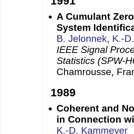
1991
A Cumulant Zero
System Identific
B. Jelonnek
,
K.-D
IEEE Signal Proc
Statistics (SPW-
Chamrousse, Fra
1989
Coherent and N
in Connection wi
K.-D. Kammeyer