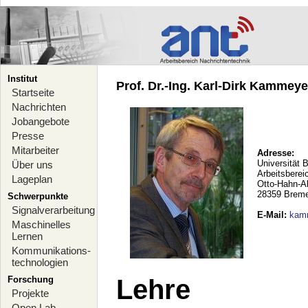
Institut
Prof. Dr.-Ing. Karl-Dirk Kammeyer
Startseite
Nachrichten
Jobangebote
Presse
Mitarbeiter
Adresse:
Universität 
Über uns
Arbeitsberei
Lageplan
Otto-Hahn-A
28359 Brem
Schwerpunkte
Signalverarbeitung
E-Mail
:
kam
Maschinelles
Lernen
Kommunikations-
technologien
Forschung
Lehre
Projekte
Open Lab