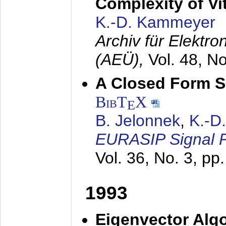
Complexity of Vi
K.-D. Kammeyer
Archiv für Elektr
(AEÜ),
Vol. 48, N
A Closed Form So
BibT
X
E
B. Jelonnek
,
K.-D
EURASIP Signal P
Vol. 36, No. 3, pp
1993
Eigenvector Algo