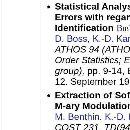
Statistical Anal
Errors with rega
Identification
Bi
D. Boss
,
K.-D. K
ATHOS 94 (ATHOS
Order Statistics;
group),
pp. 9-14,
12. September 1
Extraction of Sof
M-ary Modulatio
M. Benthin
,
K.-D.
COST 231, TD(94