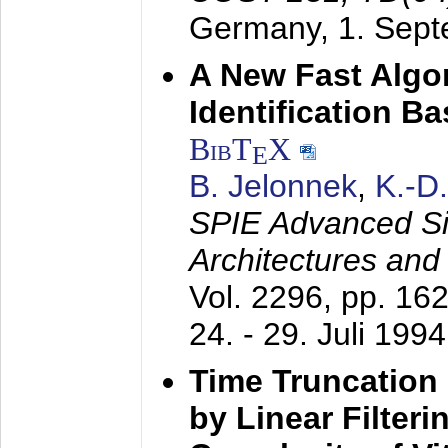
Germany,
1. Sep
A New Fast Algo
Identification B
BibT
X
E
B. Jelonnek
,
K.-D
SPIE Advanced Sig
Architectures and
Vol. 2296, pp. 16
24. - 29. Juli 1994
Time Truncation
by Linear Filter