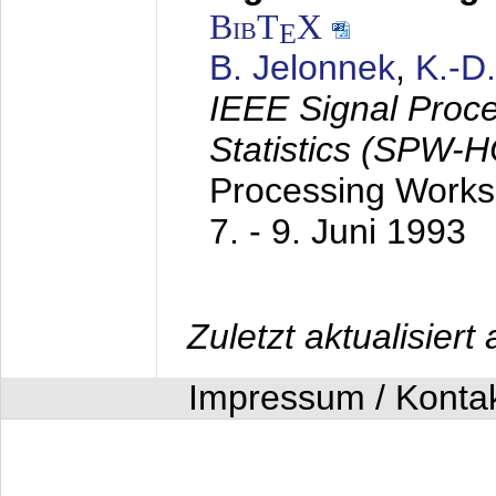
BibT
X
E
B. Jelonnek
,
K.-D
IEEE Signal Proc
Statistics (SPW-
Processing Worksh
7. - 9. Juni 1993
Zuletzt aktualisier
Impressum / Konta