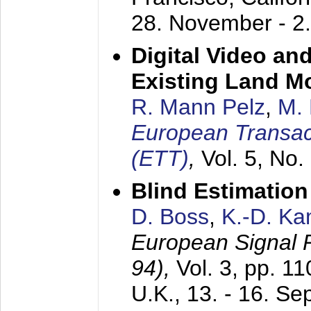
28. November - 2
Digital Video an
Existing Land M
R. Mann Pelz
,
M. 
European Transac
(ETT)
,
Vol. 5, No.
Blind Estimatio
D. Boss
,
K.-D. K
European Signal
94),
Vol. 3, pp. 1
U.K.,
13. - 16. S