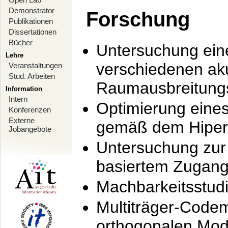
Demonstrator
Forschung
Publikationen
Dissertationen
Bücher
Untersuchung ein
Lehre
verschiedenen ak
Veranstaltungen
Stud. Arbeiten
Raumausbreitung
Information
Intern
Optimierung ein
Konferenzen
Externe
gemäß dem Hiperl
Jobangebote
Untersuchung zur 
basiertem Zugan
Machbarkeitsstud
Multiträger-Codem
orthogonalen Mod