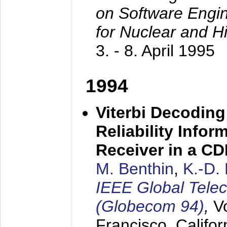
on Software Engine
for Nuclear and H
3. - 8. April 1995
1994
Viterbi Decoding
Reliability Info
Receiver in a C
M. Benthin
,
K.-D.
IEEE Global Tele
(Globecom 94)
,
V
Francisco, Califor