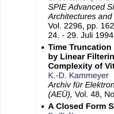
SPIE Advanced Sig
Architectures and
Vol. 2296, pp. 16
24. - 29. Juli 1994
Time Truncation
by Linear Filter
Complexity of Vi
K.-D. Kammeyer
Archiv für Elektr
(AEÜ),
Vol. 48, N
A Closed Form So