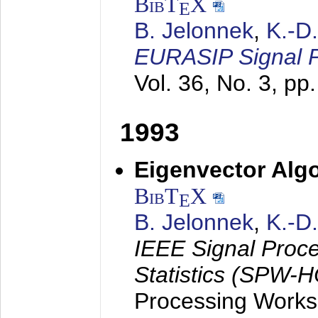
BibT
X
E
B. Jelonnek
,
K.-D
EURASIP Signal P
Vol. 36, No. 3, pp
1993
Eigenvector Algo
BibT
X
E
B. Jelonnek
,
K.-D
IEEE Signal Proc
Statistics (SPW-
Processing Worksh