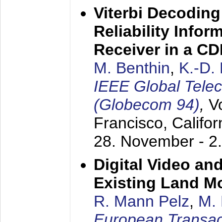
Viterbi Decoding
Reliability Info
Receiver in a C
M. Benthin
,
K.-D.
IEEE Global Tele
(Globecom 94)
,
V
Francisco, Califor
28. November - 2
Digital Video an
Existing Land M
R. Mann Pelz
,
M. 
European Transac