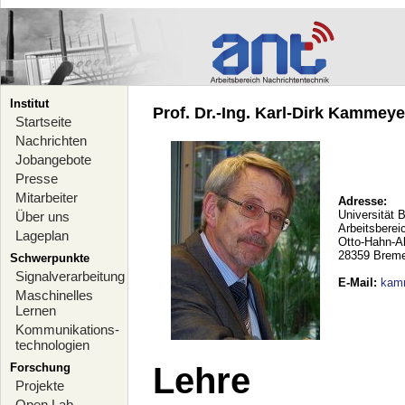
Institut
Prof. Dr.-Ing. Karl-Dirk Kammeyer
Startseite
Nachrichten
Jobangebote
Presse
Mitarbeiter
Adresse:
Universität 
Über uns
Arbeitsberei
Lageplan
Otto-Hahn-A
28359 Brem
Schwerpunkte
Signalverarbeitung
E-Mail
:
kam
Maschinelles
Lernen
Kommunikations-
technologien
Forschung
Lehre
Projekte
Open Lab