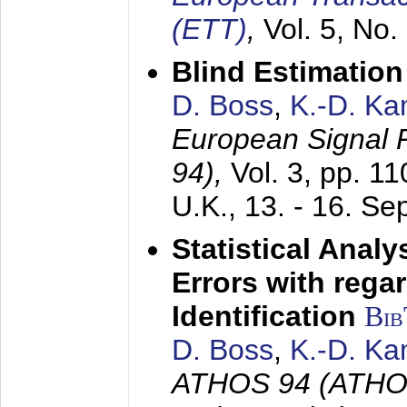
(ETT)
,
Vol. 5, No.
Blind Estimatio
D. Boss
,
K.-D. K
European Signal
94),
Vol. 3, pp. 1
U.K.,
13. - 16. S
Statistical Anal
Errors with rega
Identification
Bi
D. Boss
,
K.-D. K
ATHOS 94 (ATHOS