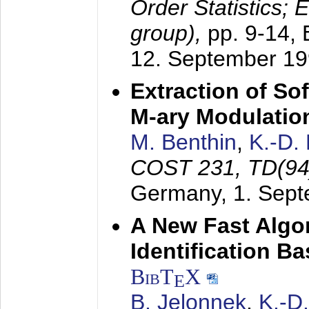
Order Statistics;
group),
pp. 9-14,
12. September 1
Extraction of Sof
M-ary Modulatio
M. Benthin
,
K.-D.
COST 231, TD(94
Germany,
1. Sep
A New Fast Algo
Identification B
BibT
X
E
B. Jelonnek
,
K.-D