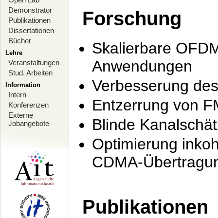
Demonstrator
Forschung
Publikationen
Dissertationen
Bücher
Skalierbare OFDM-
Lehre
Anwendungen
Veranstaltungen
Stud. Arbeiten
Verbesserung de
Information
Intern
Entzerrung von F
Konferenzen
Externe
Blinde Kanalschä
Jobangebote
Optimierung inko
CDMA-Übertragung
Publikationen