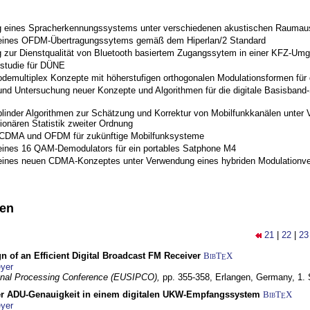
 eines Spracherkennungssystems unter verschiedenen akustischen Raumau
 eines OFDM-Übertragungssytems gemäß dem Hiperlan/2 Standard
 zur Dienstqualität von Bluetooth basiertem Zugangssytem in einer KFZ-Um
studie für DÜNE
odemultiplex Konzepte mit höherstufigen orthogonalen Modulationsformen für
nd Untersuchung neuer Konzepte und Algorithmen für die digitale Basisband-S
blinder Algorithmen zur Schätzung und Korrektur von Mobilfunkkanälen unter 
ionären Statistik zweiter Ordnung
 CDMA und OFDM für zukünftige Mobilfunksysteme
eines 16 QAM-Demodulators für ein portables Satphone M4
eines neuen CDMA-Konzeptes unter Verwendung eines hybriden Modulationve
nen
21
|
22
|
23
n of an Efficient Digital Broadcast FM Receiver
BibT
X
E
yer
gnal Processing Conference (EUSIPCO),
pp. 355-358,
Erlangen, Germany,
1.
r ADU-Genauigkeit in einem digitalen UKW-Empfangssystem
BibT
X
E
yer