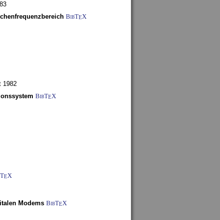
983
schenfrequenzbereich
BibT
X
E
t 1982
tionssystem
BibT
X
E
bT
X
E
gitalen Modems
BibT
X
E