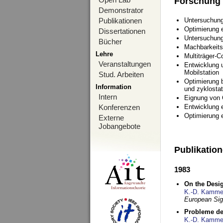
Forschung
Demonstrator
Publikationen
Untersuchung
Optimierung
Dissertationen
Untersuchung
Bücher
Machbarkeits
Lehre
Multiträger-C
Veranstaltungen
Entwicklung u
Mobilstation
Stud. Arbeiten
Optimierung 
Information
und zyklostat
Intern
Eignung von
Konferenzen
Entwicklung 
Optimierung 
Externe
Jobangebote
Publikatio
1983
On the Desig
K.-D. Kamme
European Si
Probleme de
K.-D. Kamme