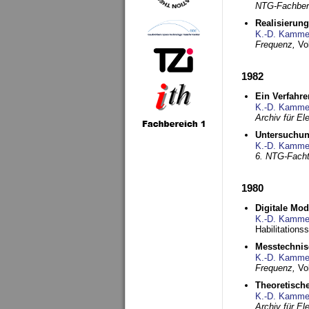
NTG-Fachberi
Realisierun
K.-D. Kamme
Frequenz,
Vo
1982
Ein Verfahre
K.-D. Kamme
Archiv für E
Untersuchun
K.-D. Kamme
6. NTG-Fach
1980
Digitale Mo
K.-D. Kamme
Habilitationss
Messtechnis
K.-D. Kamme
Frequenz,
Vo
Theoretisch
K.-D. Kamme
Archiv für E