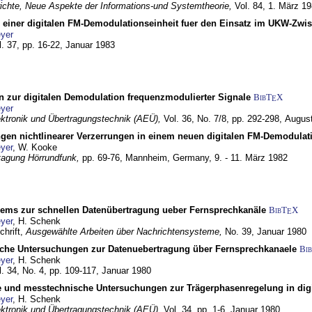
chte, Neue Aspekte der Informations-und Systemtheorie,
Vol. 84,
1. März 1
g einer digitalen FM-Demodulationseinheit fuer den Einsatz im UKW-Zwi
yer
l. 37, pp. 16-22,
Januar 1983
n zur digitalen Demodulation frequenzmodulierter Signale
BibT
X
E
yer
lektronik und Übertragungstechnik (AEÜ),
Vol. 36, No. 7/8, pp. 292-298,
Augus
gen nichtlinearer Verzerrungen in einem neuen digitalen FM-Demodula
yer
, W. Kooke
tagung Hörrundfunk,
pp. 69-76,
Mannheim, Germany,
9. - 11. März 1982
dems zur schnellen Datenübertragung ueber Fernsprechkanäle
BibT
X
E
yer
, H. Schenk
chrift,
Ausgewählte Arbeiten über Nachrichtensysteme,
No. 39,
Januar 1980
che Untersuchungen zur Datenuebertragung über Fernsprechkanaele
Bi
yer
, H. Schenk
l. 34, No. 4, pp. 109-117,
Januar 1980
e und messtechnische Untersuchungen zur Trägerphasenregelung in di
yer
, H. Schenk
lektronik und Übertragungstechnik (AEÜ),
Vol. 34, pp. 1-6,
Januar 1980