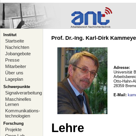
Institut
Prof. Dr.-Ing. Karl-Dirk Kammeyer
Startseite
Nachrichten
Jobangebote
Presse
Mitarbeiter
Adresse:
Universität 
Über uns
Arbeitsberei
Lageplan
Otto-Hahn-A
28359 Brem
Schwerpunkte
Signalverarbeitung
E-Mail
:
kam
Maschinelles
Lernen
Kommunikations-
technologien
Forschung
Lehre
Projekte
Open Lab