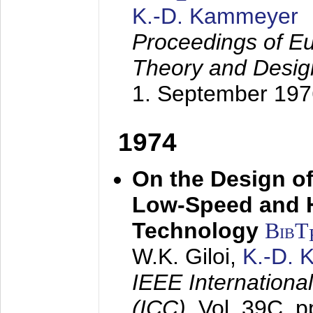
K.-D. Kammeyer
Proceedings of Eu
Theory and Desig
1. September 197
1974
On the Design of
Low-Speed and 
Technology
BibT
W.K. Giloi,
K.-D.
IEEE Internation
(ICC),
Vol. 39C, p