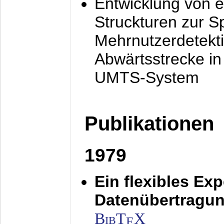
Entwicklung von e
Struckturen zur 
Mehrnutzerdetekti
Abwärtsstrecke i
UMTS-System
Publikationen
1979
Ein flexibles Ex
Datenübertragung
BibT
X
E