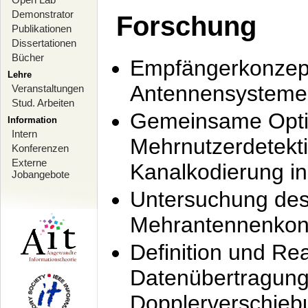
Demonstrator
Forschung
Publikationen
Dissertationen
Bücher
Empfängerkonzept
Lehre
Antennensysteme
Veranstaltungen
Stud. Arbeiten
Gemeinsame Opti
Information
Intern
Mehrnutzerdetekti
Konferenzen
Externe
Kanalkodierung 
Jobangebote
Untersuchung de
Mehrantennenkonz
Definition und Re
Datenübertragung
Dopplerverschie