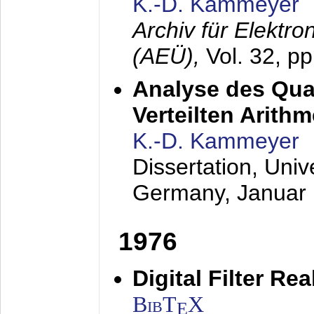
K.-D. Kammeyer
Archiv für Elektr
(AEÜ),
Vol. 32, p
Analyse des Quan
Verteilten Arithm
K.-D. Kammeyer
Dissertation, Univ
Germany,
Januar
1976
Digital Filter Re
BibT
X
E