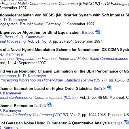
 Personal Mobile Communications Conference (EPMCC 97) / ITG-Fachtagun
 September 1997
tionseigenschaften von MCSIS (Multicarrier System with Soft Impulse S
K.-D. Kammeyer
hgespräch,
Braunschweig, Germany,
1. September 1997
Eigenvector Algorithm for Blind Equalization
BibT
X
E
D. Boss
,
K.-D. Kammeyer
nal Processing
,
Vol. 61, No. 3, pp. 237-264,
September 1997
s of a Novel Hybrid Modulation Scheme for Noncoherent DS-CDMA Sys
-D. Kammeyer
ernational Symposium on Personal, Indoor and Mobile Radio Communication
land,
1. - 4. September 1997
lind versus Non-blind Channel Estimation on the BER Performance of G
Petermann
,
K.-D. Kammeyer
Processing Workshop on Higher-Order Statistics (SPW-HOS 97)
,
pp. 62-66,
B
hannel Estimation based on Higher Order Statistics
BibT
X
E
D. Kammeyer
tional Conference on Communications (ICC 97)
,
Vol. 1, pp. 46-50,
Montreal, 
hannel Estimation
BibT
X
E
D. Kammeyer
hicular Technology Conference (VTC 97)
,
Vol. 2, pp. 1044-1048,
Phoenix, U
 of Gaussian Noise Using Cumulants: A Quantitative Analysis
BibT
X
E
D. Kammeyer