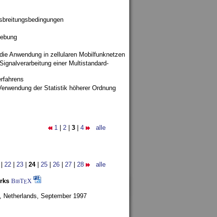
sbreitungsbedingungen
gebung
 die Anwendung in zellularen Mobilfunknetzen
ignalverarbeitung einer Multistandard-
rfahrens
Verwendung der Statistik höherer Ordnung
1
|
2
|
3
|
4
alle
|
22
|
23
|
24
|
25
|
26
|
27
|
28
alle
rks
BibT
X
E
, Netherlands,
September 1997