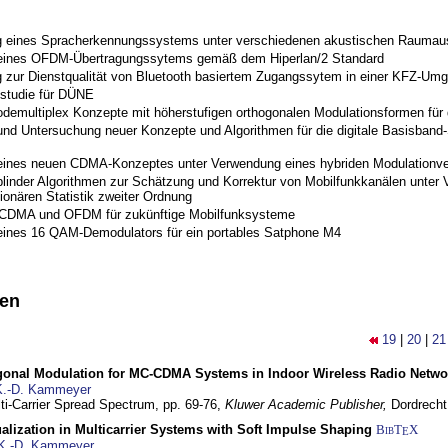
 eines Spracherkennungssystems unter verschiedenen akustischen Raumau
 eines OFDM-Übertragungssytems gemäß dem Hiperlan/2 Standard
 zur Dienstqualität von Bluetooth basiertem Zugangssytem in einer KFZ-Um
studie für DÜNE
odemultiplex Konzepte mit höherstufigen orthogonalen Modulationsformen für
nd Untersuchung neuer Konzepte und Algorithmen für die digitale Basisband-S
eines neuen CDMA-Konzeptes unter Verwendung eines hybriden Modulationve
blinder Algorithmen zur Schätzung und Korrektur von Mobilfunkkanälen unter 
ionären Statistik zweiter Ordnung
 CDMA und OFDM für zukünftige Mobilfunksysteme
eines 16 QAM-Demodulators für ein portables Satphone M4
nen
19
|
20
|
21
gonal Modulation for MC-CDMA Systems in Indoor Wireless Radio Netwo
K.-D. Kammeyer
lti-Carrier Spread Spectrum,
pp. 69-76,
Kluwer Academic Publisher,
Dordrecht
lization in Multicarrier Systems with Soft Impulse Shaping
BibT
X
E
K.-D. Kammeyer