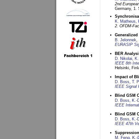
2nd European
Germany,
1.
Synchronisa
K. Matheus
,
2. OFDM-Fac
Generalized 
B. Jelonnek
,
EURASIP Sig
BER Analysi
D. Nikolai
,
K.
IEEE 8th Int
Helsinki, Fin
Impact of B
D. Boss
,
T. 
IEEE Signal 
Blind GSM C
D. Boss
,
K.-
IEEE Interna
Blind GSM C
D. Boss
,
K.-
IEEE 47th Ve
Suppression
M. Feng
,
K.-