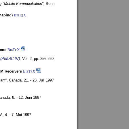
g "Mobile Kommunikation",
Bonn,
haping)
BibT
X
E
tems
BibT
X
E
s (PIMRC 97)
,
Vol. 2, pp. 256-260,
SM Receivers
BibT
X
E
anff, Canada,
21. - 23. Juli 1997
Canada,
8. - 12. Juni 1997
SA,
4. - 7. Mai 1997