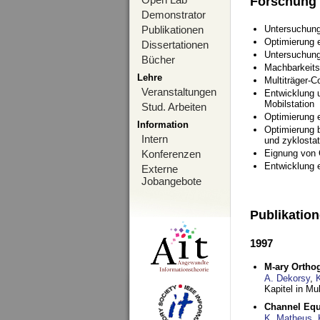
Forschung
Demonstrator
Publikationen
Untersuchung
Optimierung
Dissertationen
Untersuchung
Bücher
Machbarkeits
Lehre
Multiträger-C
Veranstaltungen
Entwicklung u
Mobilstation
Stud. Arbeiten
Optimierung 
Information
Optimierung 
Intern
und zyklostat
Konferenzen
Eignung von
Entwicklung 
Externe
Jobangebote
Publikatio
1997
M-ary Ortho
A. Dekorsy
,
Kapitel in Mu
Channel Equa
K. Matheus
,