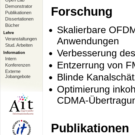
Demonstrator
Forschung
Publikationen
Dissertationen
Bücher
Skalierbare OFDM-
Lehre
Anwendungen
Veranstaltungen
Stud. Arbeiten
Verbesserung de
Information
Intern
Entzerrung von F
Konferenzen
Externe
Blinde Kanalschä
Jobangebote
Optimierung inko
CDMA-Übertragung
Publikationen