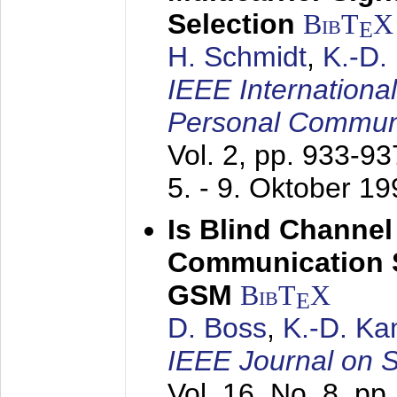
Selection
BibT
X
E
H. Schmidt
,
K.-D
IEEE Internationa
Personal Commun
Vol. 2, pp. 933-9
5. - 9. Oktober 1
Is Blind Channel
Communication 
GSM
BibT
X
E
D. Boss
,
K.-D. K
IEEE Journal on 
Vol. 16, No. 8, p