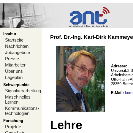
Institut
Prof. Dr.-Ing. Karl-Dirk Kammeyer
Startseite
Nachrichten
Jobangebote
Presse
Mitarbeiter
Adresse:
Universität 
Über uns
Arbeitsberei
Lageplan
Otto-Hahn-A
28359 Brem
Schwerpunkte
Signalverarbeitung
E-Mail
:
kam
Maschinelles
Lernen
Kommunikations-
technologien
Forschung
Lehre
Projekte
Open Lab