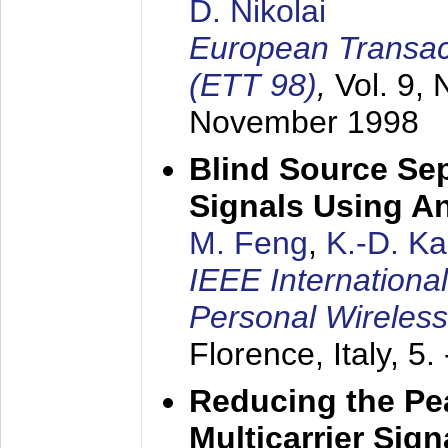
D. Nikolai
European Transac
(ETT 98)
,
Vol. 9, 
November 1998
Blind Source Se
Signals Using A
M. Feng
,
K.-D. K
IEEE Internationa
Personal Wireles
Florence, Italy,
5.
Reducing the Pe
Multicarrier Sig