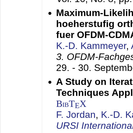
Maximum-Likeli
hoeherstufig or
fuer OFDM-CDM
K.-D. Kammeyer
,
3. OFDM-Fachge
29. - 30. Septem
A Study on Itera
Techniques Appl
BibT
X
E
F. Jordan
,
K.-D. 
URSI Internation