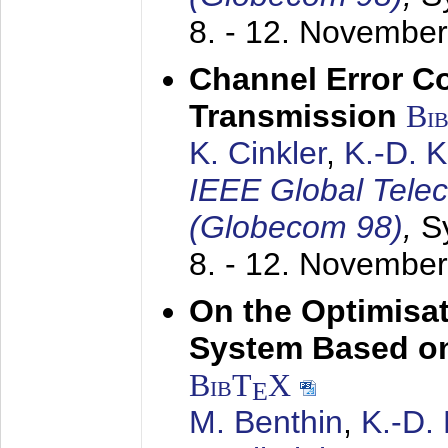
8. - 12. Novembe
Channel Error C
Transmission
Bi
K. Cinkler
,
K.-D. 
IEEE Global Tele
(Globecom 98)
,
S
8. - 12. Novembe
On the Optimisa
System Based on
BibT
X
E
M. Benthin
,
K.-D.