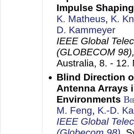
Impulse Shaping
K. Matheus
,
K. K
D. Kammeyer
IEEE Global Tele
(GLOBECOM 98)
Australia,
8. - 12
Blind Direction o
Antenna Arrays 
Environments
Bi
M. Feng
,
K.-D. K
IEEE Global Tele
(Globecom 98)
,
S