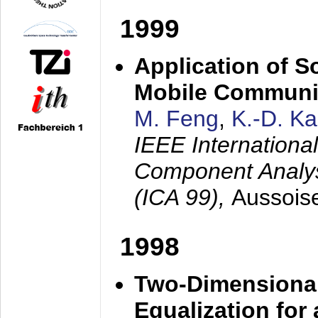
1999
Application of S
Mobile Communi
M. Feng
,
K.-D. K
IEEE Internation
Component Analysi
(ICA 99),
Aussois
1998
Two-Dimensional
Equalization for 