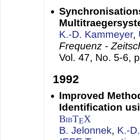
Synchronisations
Multitraegersys
K.-D. Kammeyer
,
Frequenz - Zeitsc
Vol. 47, No. 5-6, 
1992
Improved Method
Identification us
BibT
X
E
B. Jelonnek
,
K.-D