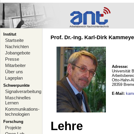
Institut
Prof. Dr.-Ing. Karl-Dirk Kammeyer
Startseite
Nachrichten
Jobangebote
Presse
Mitarbeiter
Adresse:
Universität 
Über uns
Arbeitsberei
Lageplan
Otto-Hahn-A
28359 Brem
Schwerpunkte
Signalverarbeitung
E-Mail
:
kam
Maschinelles
Lernen
Kommunikations-
technologien
Forschung
Lehre
Projekte
Open Lab