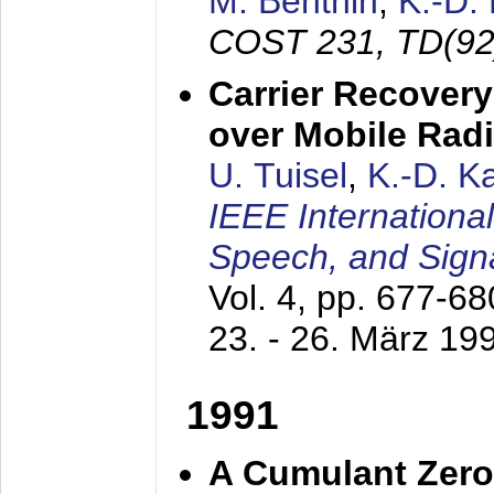
M. Benthin
,
K.-D.
COST 231, TD(92
Carrier Recovery
over Mobile Rad
U. Tuisel
,
K.-D. 
IEEE Internationa
Speech, and Sign
Vol. 4, pp. 677-6
23. - 26. März 19
1991
A Cumulant Zero