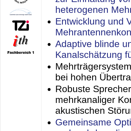
heterogenen Meh
Entwicklung und V
Mehrantennenkon
Adaptive blinde u
Kanalschätzung f
Mehrträgersystem
bei hohen Übertr
Robuste Sprecher
mehrkanaliger Ko
akustischen Stör
Gemeinsame Opti