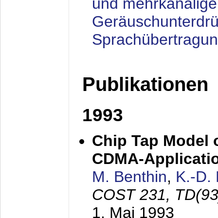
und mehrkanalige
Geräuschunterdrü
Sprachübertragu
Publikationen
1993
Chip Tap Model o
CDMA-Applicati
M. Benthin
,
K.-D.
COST 231, TD(93
1. Mai 1993