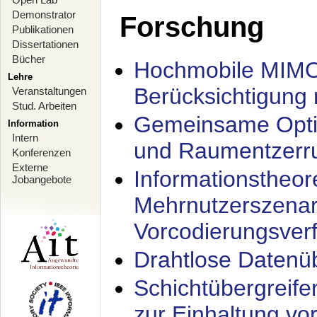
Demonstrator
Forschung
Publikationen
Dissertationen
Bücher
Hochmobile MIMO
Lehre
Berücksichtigung 
Veranstaltungen
Stud. Arbeiten
Gemeinsame Opti
Information
Intern
und Raumentzerru
Konferenzen
Externe
Informationstheor
Jobangebote
Mehrnutzerszenar
Vorcodierungsverf
Drahtlose Datenü
Schichtübergrei
zur Einhaltung vo