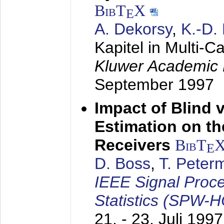
BibT
X
E
A. Dekorsy
,
K.-D.
Kapitel in Multi-
Kluwer Academic 
September 1997
Impact of Blind 
Estimation on t
Receivers
BibT
E
D. Boss
,
T. Peter
IEEE Signal Proc
Statistics (SPW-
21. - 23. Juli 1997