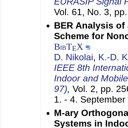
EURASIP Signal P
Vol. 61, No. 3, pp
BER Analysis of
Scheme for Non
BibT
X
E
D. Nikolai
,
K.-D. 
IEEE 8th Internat
Indoor and Mobil
97)
,
Vol. 2, pp. 2
1. - 4. September
M-ary Orthogona
Systems in Indo