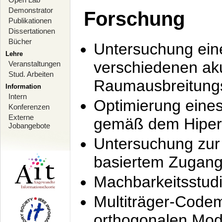
Demonstrator
Forschung
Publikationen
Dissertationen
Bücher
Untersuchung ein
Lehre
verschiedenen ak
Veranstaltungen
Stud. Arbeiten
Raumausbreitung
Information
Intern
Optimierung ein
Konferenzen
Externe
gemäß dem Hiperl
Jobangebote
Untersuchung zur 
basiertem Zugan
Machbarkeitsstud
Multiträger-Codem
orthogonalen Mod