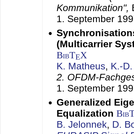
Kommunikation",
1. September 199
Synchronisation
(Multicarrier Sy
BibT
X
E
K. Matheus
,
K.-D
2. OFDM-Fachge
1. September 199
Generalized Eige
Equalization
Bib
B. Jelonnek
,
D. B