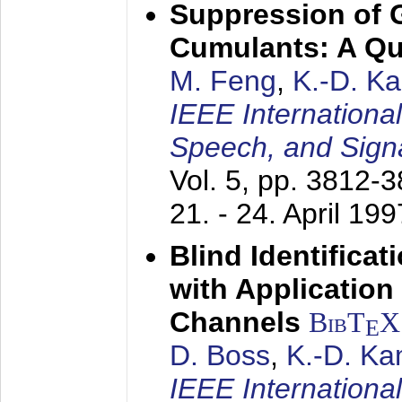
Suppression of 
Cumulants: A Qua
M. Feng
,
K.-D. K
IEEE Internationa
Speech, and Sign
Vol. 5, pp. 3812-
21. - 24. April 199
Blind Identifica
with Applicatio
Channels
BibT
X
E
D. Boss
,
K.-D. K
IEEE Internationa