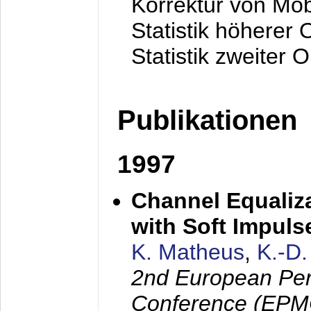
Korrektur von Mo
Statistik höherer
Statistik zweiter 
Publikationen
1997
Channel Equaliza
with Soft Impul
K. Matheus
,
K.-D
2nd European Per
Conference (EPMC