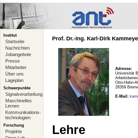
Institut
Prof. Dr.-Ing. Karl-Dirk Kammeyer
Startseite
Nachrichten
Jobangebote
Presse
Mitarbeiter
Adresse:
Universität 
Über uns
Arbeitsberei
Lageplan
Otto-Hahn-A
28359 Brem
Schwerpunkte
Signalverarbeitung
E-Mail
:
kam
Maschinelles
Lernen
Kommunikations-
technologien
Forschung
Lehre
Projekte
Open Lab