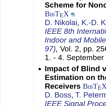
Scheme for Non
BibT
X
E
D. Nikolai
,
K.-D. 
IEEE 8th Internat
Indoor and Mobil
97)
,
Vol. 2, pp. 2
1. - 4. September
Impact of Blind 
Estimation on t
Receivers
BibT
E
D. Boss
,
T. Peter
IEEE Signal Proc