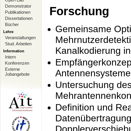
Demonstrator
Forschung
Publikationen
Dissertationen
Bücher
Gemeinsame Opti
Lehre
Mehrnutzerdetekti
Veranstaltungen
Stud. Arbeiten
Kanalkodierung 
Information
Intern
Empfängerkonzept
Konferenzen
Externe
Antennensysteme
Jobangebote
Untersuchung de
Mehrantennenkonz
Definition und Re
Datenübertragung
Dopplerverschie