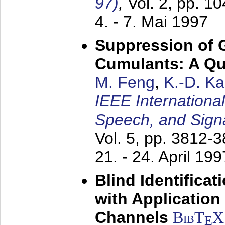
97)
,
Vol. 2, pp. 1
4. - 7. Mai 1997
Suppression of 
Cumulants: A Qua
M. Feng
,
K.-D. K
IEEE Internationa
Speech, and Sign
Vol. 5, pp. 3812-
21. - 24. April 199
Blind Identifica
with Applicatio
Channels
BibT
X
E