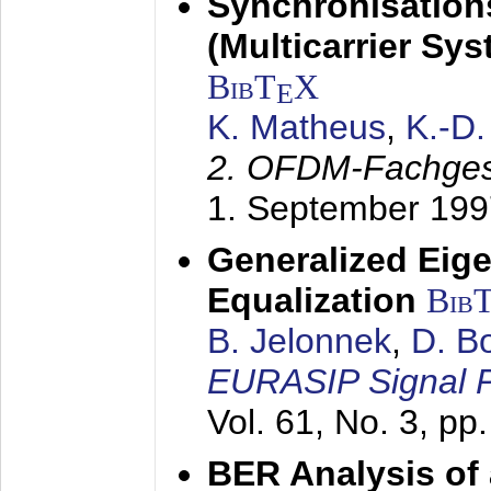
Synchronisation
(Multicarrier Sy
BibT
X
E
K. Matheus
,
K.-D
2. OFDM-Fachge
1. September 199
Generalized Eige
Equalization
Bib
B. Jelonnek
,
D. B
EURASIP Signal P
Vol. 61, No. 3, pp
BER Analysis of