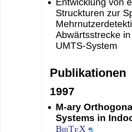
Entwicklung von e
Struckturen zur 
Mehrnutzerdetekti
Abwärtsstrecke i
UMTS-System
Publikationen
1997
M-ary Orthogona
Systems in Indo
BibT
X
E