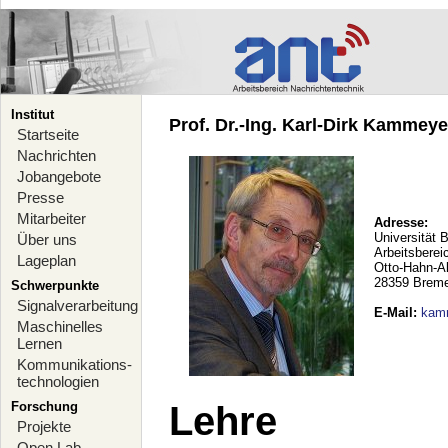
Institut
Prof. Dr.-Ing. Karl-Dirk Kammeyer
Startseite
Nachrichten
Jobangebote
Presse
Mitarbeiter
Adresse:
Universität 
Über uns
Arbeitsberei
Lageplan
Otto-Hahn-A
28359 Brem
Schwerpunkte
Signalverarbeitung
E-Mail
:
kam
Maschinelles
Lernen
Kommunikations-
technologien
Forschung
Lehre
Projekte
Open Lab