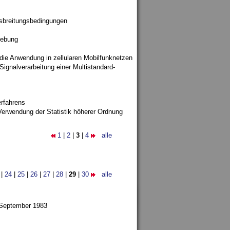
sbreitungsbedingungen
gebung
 die Anwendung in zellularen Mobilfunknetzen
ignalverarbeitung einer Multistandard-
rfahrens
Verwendung der Statistik höherer Ordnung
1
|
2
|
3
|
4
alle
|
24
|
25
|
26
|
27
|
28
|
29
|
30
alle
 September 1983