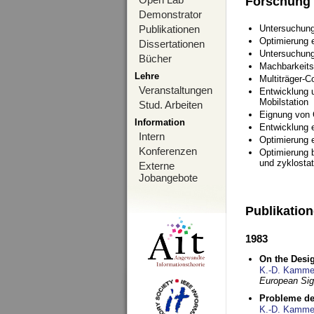
Forschung
Demonstrator
Publikationen
Untersuchung
Optimierung
Dissertationen
Untersuchung
Bücher
Machbarkeits
Lehre
Multiträger-C
Veranstaltungen
Entwicklung u
Mobilstation
Stud. Arbeiten
Eignung von
Information
Entwicklung 
Intern
Optimierung 
Konferenzen
Optimierung 
und zyklostat
Externe
Jobangebote
Publikatio
1983
On the Desig
K.-D. Kamme
European Si
Probleme de
K.-D. Kamme