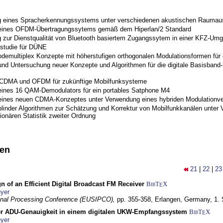
 eines Spracherkennungssystems unter verschiedenen akustischen Raumau
 eines OFDM-Übertragungssytems gemäß dem Hiperlan/2 Standard
 zur Dienstqualität von Bluetooth basiertem Zugangssytem in einer KFZ-Um
studie für DÜNE
odemultiplex Konzepte mit höherstufigen orthogonalen Modulationsformen für
nd Untersuchung neuer Konzepte und Algorithmen für die digitale Basisband-S
 CDMA und OFDM für zukünftige Mobilfunksysteme
eines 16 QAM-Demodulators für ein portables Satphone M4
eines neuen CDMA-Konzeptes unter Verwendung eines hybriden Modulationve
blinder Algorithmen zur Schätzung und Korrektur von Mobilfunkkanälen unter 
ionären Statistik zweiter Ordnung
nen
21
|
22
|
23
n of an Efficient Digital Broadcast FM Receiver
BibT
X
E
yer
gnal Processing Conference (EUSIPCO),
pp. 355-358,
Erlangen, Germany,
1.
r ADU-Genauigkeit in einem digitalen UKW-Empfangssystem
BibT
X
E
yer