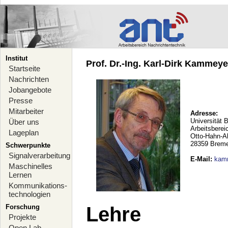
Institut
Prof. Dr.-Ing. Karl-Dirk Kammeyer
Startseite
Nachrichten
Jobangebote
Presse
Mitarbeiter
Adresse:
Universität 
Über uns
Arbeitsberei
Lageplan
Otto-Hahn-A
28359 Brem
Schwerpunkte
Signalverarbeitung
E-Mail
:
kam
Maschinelles
Lernen
Kommunikations-
technologien
Forschung
Lehre
Projekte
Open Lab