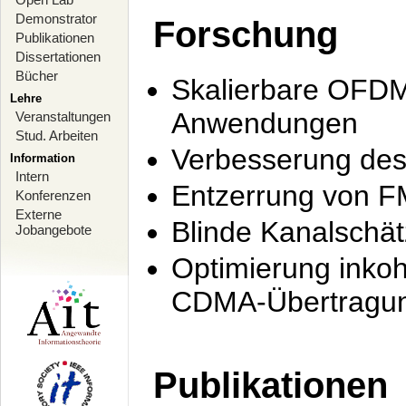
Demonstrator
Forschung
Publikationen
Dissertationen
Bücher
Skalierbare OFDM-
Lehre
Anwendungen
Veranstaltungen
Stud. Arbeiten
Verbesserung de
Information
Intern
Entzerrung von F
Konferenzen
Externe
Blinde Kanalschä
Jobangebote
Optimierung inko
CDMA-Übertragung
Publikationen