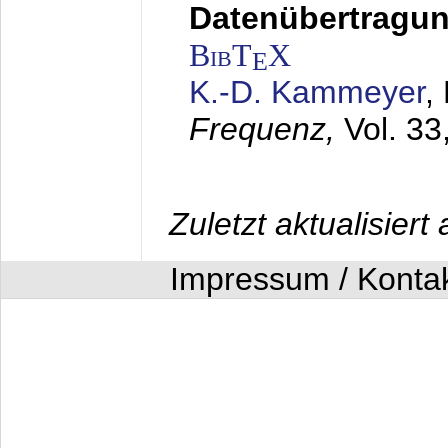
Datenübertragung
BibT
X
E
K.-D. Kammeyer
,
Frequenz,
Vol. 33
Zuletzt aktualisier
Impressum / Konta