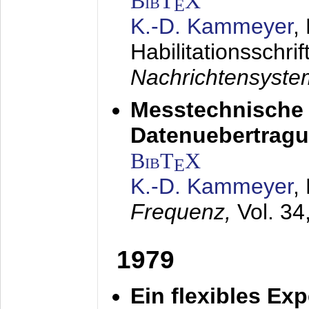
BibT
X
E
K.-D. Kammeyer
,
Habilitationsschrif
Nachrichtensyst
Messtechnische
Datenuebertragu
BibT
X
E
K.-D. Kammeyer
,
Frequenz,
Vol. 34
1979
Ein flexibles Ex