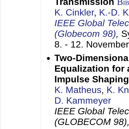
Transmission
Bi
K. Cinkler
,
K.-D. 
IEEE Global Tele
(Globecom 98)
,
S
8. - 12. Novembe
Two-Dimensional
Equalization for 
Impulse Shaping
K. Matheus
,
K. K
D. Kammeyer
IEEE Global Tele
(GLOBECOM 98)