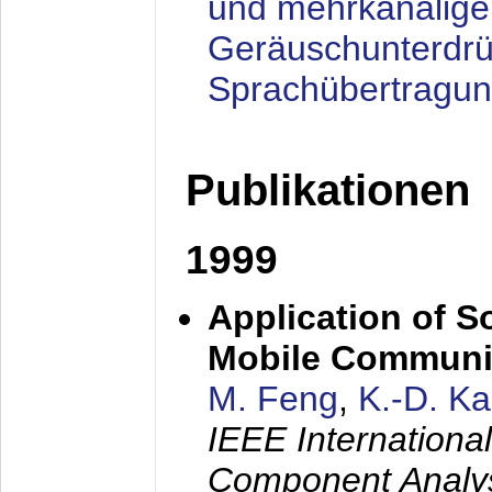
und mehrkanalige
Geräuschunterdrü
Sprachübertragu
Publikationen
1999
Application of S
Mobile Communi
M. Feng
,
K.-D. K
IEEE Internation
Component Analysi