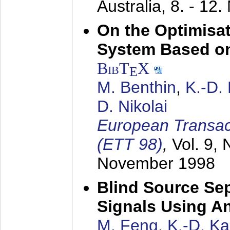
Australia,
8. - 12
On the Optimisa
System Based on
BibT
X
E
M. Benthin
,
K.-D.
D. Nikolai
European Transac
(ETT 98)
,
Vol. 9, 
November 1998
Blind Source Se
Signals Using A
M. Feng
,
K.-D. K