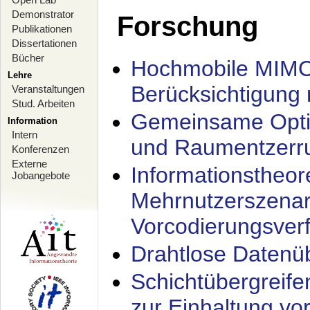
Demonstrator
Forschung
Publikationen
Dissertationen
Bücher
Hochmobile MIMO
Lehre
Berücksichtigung 
Veranstaltungen
Stud. Arbeiten
Gemeinsame Opti
Information
Intern
und Raumentzerru
Konferenzen
Externe
Informationstheor
Jobangebote
Mehrnutzerszenar
Vorcodierungsverf
Drahtlose Datenü
Schichtübergrei
zur Einhaltung vo