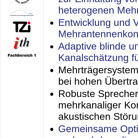
heterogenen Meh
Entwicklung und V
Mehrantennenkon
Adaptive blinde u
Kanalschätzung f
Mehrträgersystem
bei hohen Übertr
Robuste Sprecher
mehrkanaliger Ko
akustischen Stör
Gemeinsame Opti