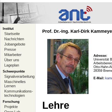
Institut
Prof. Dr.-Ing. Karl-Dirk Kammeyer
Startseite
Nachrichten
Jobangebote
Presse
Mitarbeiter
Adresse:
Universität 
Über uns
Arbeitsberei
Lageplan
Otto-Hahn-A
28359 Brem
Schwerpunkte
Signalverarbeitung
E-Mail
:
kam
Maschinelles
Lernen
Kommunikations-
technologien
Forschung
Lehre
Projekte
Open Lab