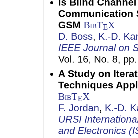
Is Blind Channel
Communication 
GSM
BibT
X
E
D. Boss
,
K.-D. K
IEEE Journal on 
Vol. 16, No. 8, p
A Study on Itera
Techniques Appl
BibT
X
E
F. Jordan
,
K.-D. 
URSI Internation
and Electronics (