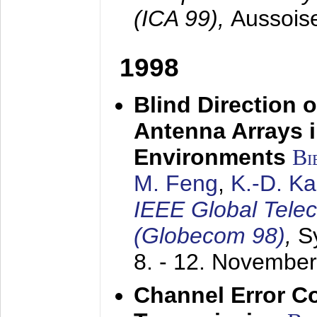
(ICA 99),
Aussois
1998
Blind Direction o
Antenna Arrays 
Environments
Bi
M. Feng
,
K.-D. K
IEEE Global Tele
(Globecom 98)
,
S
8. - 12. Novembe
Channel Error C