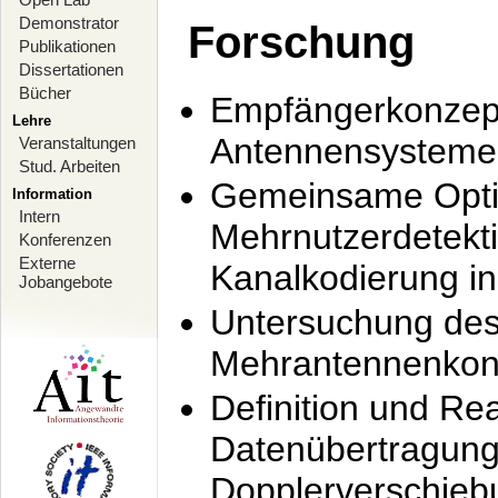
Demonstrator
Forschung
Publikationen
Dissertationen
Bücher
Empfängerkonzept
Lehre
Antennensysteme
Veranstaltungen
Stud. Arbeiten
Gemeinsame Opti
Information
Intern
Mehrnutzerdetekti
Konferenzen
Externe
Kanalkodierung 
Jobangebote
Untersuchung de
Mehrantennenkonz
Definition und Re
Datenübertragung
Dopplerverschie