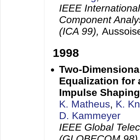
IEEE Internation
Component Analysi
(ICA 99),
Aussois
1998
Two-Dimensional
Equalization for 
Impulse Shaping
K. Matheus
,
K. K
D. Kammeyer
IEEE Global Tele
(GLOBECOM 98)