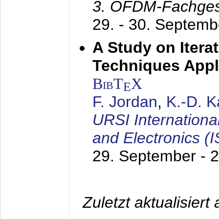
3. OFDM-Fachge
29. - 30. Septem
A Study on Itera
Techniques Appl
BibT
X
E
F. Jordan
,
K.-D. 
URSI Internation
and Electronics (
29. September - 
Zuletzt aktualisier