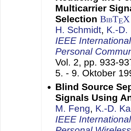
Multicarrier Sig
Selection
BibT
X
E
H. Schmidt
,
K.-D
IEEE Internationa
Personal Commun
Vol. 2, pp. 933-9
5. - 9. Oktober 1
Blind Source Se
Signals Using A
M. Feng
,
K.-D. K
IEEE Internationa
Personal Wireles