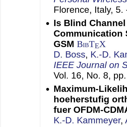
Florence, Italy,
5.
Is Blind Channel
Communication 
GSM
BibT
X
E
D. Boss
,
K.-D. K
IEEE Journal on 
Vol. 16, No. 8, p
Maximum-Likeli
hoeherstufig or
fuer OFDM-CDM
K.-D. Kammeyer
,