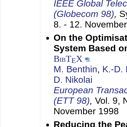
IEEE Global Tele
(Globecom 98)
,
S
8. - 12. Novembe
On the Optimisa
System Based on
BibT
X
E
M. Benthin
,
K.-D.
D. Nikolai
European Transac
(ETT 98)
,
Vol. 9, 
November 1998
Reducing the Pe