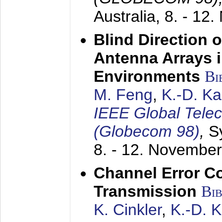
Australia,
8. - 12
Blind Direction o
Antenna Arrays 
Environments
Bi
M. Feng
,
K.-D. K
IEEE Global Tele
(Globecom 98)
,
S
8. - 12. Novembe
Channel Error C
Transmission
Bi
K. Cinkler
,
K.-D. 