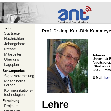
Institut
Prof. Dr.-Ing. Karl-Dirk Kammeyer
Startseite
Nachrichten
Jobangebote
Presse
Mitarbeiter
Adresse:
Universität 
Über uns
Arbeitsberei
Lageplan
Otto-Hahn-A
28359 Brem
Schwerpunkte
Signalverarbeitung
E-Mail
:
kam
Maschinelles
Lernen
Kommunikations-
technologien
Forschung
Lehre
Projekte
Open Lab