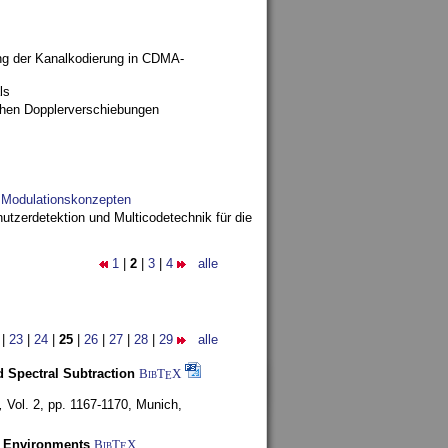
ng der Kanalkodierung in CDMA-
ls
ohen Dopplerverschiebungen
d Modulationskonzepten
utzerdetektion und Multicodetechnik für die
1
|
2
|
3
|
4
alle
|
23
|
24
|
25
|
26
|
27
|
28
|
29
alle
 Spectral Subtraction
BibT
X
E
,
Vol. 2, pp. 1167-1170,
Munich,
y Environments
BibT
X
E