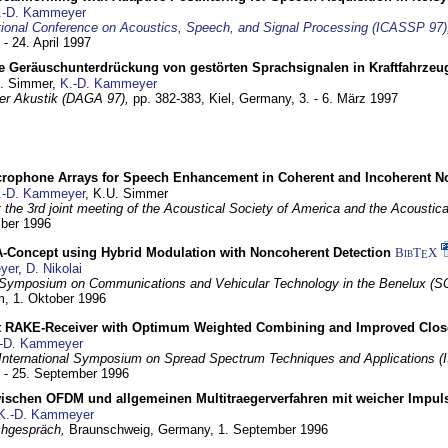
.-D. Kammeyer
tional Conference on Acoustics, Speech, and Signal Processing (ICASSP 97)
 - 24. April 1997
e Geräuschunterdrückung von gestörten Sprachsignalen in Kraftfahrze
U. Simmer,
K.-D. Kammeyer
 der Akustik (DAGA 97),
pp. 382-383,
Kiel, Germany,
3. - 6. März 1997
crophone Arrays for Speech Enhancement in Coherent and Incoherent No
.-D. Kammeyer
, K.U. Simmer
at the 3rd joint meeting of the Acoustical Society of America and the Acoustic
mber 1996
Concept using Hybrid Modulation with Noncoherent Detection
BibT
X
E
yer
,
D. Nikolai
Symposium on Communications and Vehicular Technology in the Benelux (S
m,
1. Oktober 1996
 RAKE-Receiver with Optimum Weighted Combining and Improved Clos
-D. Kammeyer
International Symposium on Spread Spectrum Techniques and Applications 
. - 25. September 1996
wischen OFDM und allgemeinen Multitraegerverfahren mit weicher Impu
K.-D. Kammeyer
hgespräch,
Braunschweig, Germany,
1. September 1996