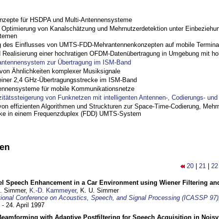
nzepte für HSDPA und Multi-Antennensysteme
ptimierung von Kanalschätzung und Mehrnutzerdetektion unter Einbeziehu
stemen
 des Einflusses von UMTS-FDD-Mehrantennenkonzepten auf mobile Termina
nd Realisierung einer hochratigen OFDM-Datenübertragung in Umgebung mit h
antennensystem zur Übertragung im ISM-Band
on Ähnlichkeiten komplexer Musiksignale
einer 2,4 GHz-Übertragungsstrecke im ISM-Band
ennensysteme für mobile Kommunikationsnetze
zitätssteigerung von Funknetzen mit intelligenten Antennen-, Codierungs- un
on effizienten Algorithmen und Struckturen zur Space-Time-Codierung, Mehrn
cke in einem Frequenzduplex (FDD) UMTS-System
nen
20
|
21
|
22
el Speech Enhancement in a Car Environment using Wiener Filtering and
U. Simmer,
K.-D. Kammeyer
, K. U. Simmer
tional Conference on Acoustics, Speech, and Signal Processing (ICASSP 97)
 - 24. April 1997
eamforming with Adaptive Postfiltering for Speech Acquisition in Nois