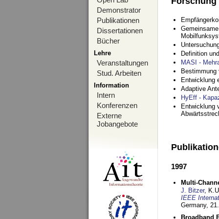
Forschung
Demonstrator
Publikationen
Empfängerko
Gemeinsame O
Dissertationen
Mobilfunksy
Bücher
Untersuchung
Lehre
Definition u
Veranstaltungen
MASI - Mehr
Bestimmung v
Stud. Arbeiten
Entwicklung 
Information
Adaptive Ant
Intern
HyEff - Kapa
Konferenzen
Entwicklung v
Abwärtsstre
Externe
Jobangebote
Publikatio
1997
Multi-Chann
J. Bitzer
, K.
IEEE Interna
Germany,
21.
Broadband B