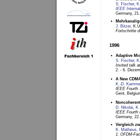
S. Fischer
,
K
IEEE Interna
Germany,
21.
Mehrkanalig
J. Bitzer
, K.
Fortschritte
1996
Adaptive Mi
S. Fischer
,
K
Invited talk 
2. - 6. Deze
A New CDMA-
K.-D. Kamme
IEEE Fourth 
Gent, Belgiu
Noncoherent
D. Nikolai
,
K.
IEEE Fourth 
Germany,
22
Vergleich z
K. Matheus
,
1. OFDM-Fac