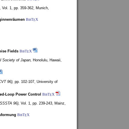
,
Vol. 1, pp. 359-362,
Munich,
uginnenräumen
BibT
X
E
ise Fields
BibT
X
E
al Society of Japan,
Honolulu, Hawaii,
CVT 96),
pp. 102-107,
University of
ed-Loop Power Control
BibT
X
E
(ISSSTA 96),
Vol. 1, pp. 239-243,
Mainz,
lsformung
BibT
X
E