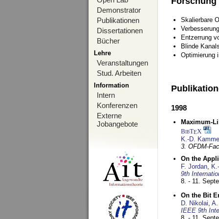
Forschung
Demonstrator
Publikationen
Skalierbare 
Verbesserun
Dissertationen
Entzerrung v
Bücher
Blinde Kanal
Lehre
Optimierung 
Veranstaltungen
Stud. Arbeiten
Information
Publikatio
Intern
Konferenzen
1998
Externe
Maximum-Lik
Jobangebote
BibT
X
E
K.-D. Kamme
3. OFDM-Fac
On the Appl
F. Jordan
,
K.
9th Internat
8. - 11. Sep
On the Bit 
D. Nikolai
,
A.
IEEE 9th Int
8. - 11. Sep