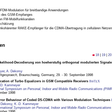
OFDM-Modulation für breitbandige Anwendungen
g des GSM-Empfanges
on FM-Mobilfunkkanälen
schätzung
inkohärenter RAKE-Empfänger für die CDMA-Übertragung in zellulären Netzen
nen
18
|
19
|
20
elihood-Decodierung von hoeherstufig orthogonal modulierten Signa
yer
,
A. Dekorsy
hgespraech,
Braunschweig, Germany,
29. - 30. September 1998
ication of Turbo Equalizers in GSM Compatible Receivers
BibT
X
E
-D. Kammeyer
ional Symposium on Personal, Indoor and Mobile Radio Communications (PIM
tember 1998
Error Behaviour of Coded DS-CDMA with Various Modulation Techniques
 Dekorsy
,
K.-D. Kammeyer
ernational Symposium on Personal, Indoor and Mobile Radio Communication
tember 1998