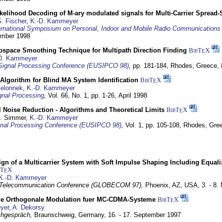
elihood Decoding of M-ary modulated signals for Multi-Carrier Spread
. Fischer
,
K.-D. Kammeyer
ernational Symposium on Personal, Indoor and Mobile Radio Communication
tember 1998
bspace Smoothing Technique for Multipath Direction Finding
BibT
X
E
D. Kammeyer
Signal Processing Conference (EUSIPCO 98)
,
pp. 181-184,
Rhodes, Greece,
Algorithm for Blind MA System Identification
BibT
X
E
Jelonnek
,
K.-D. Kammeyer
nal Processing
,
Vol. 66, No. 1, pp. 1-26,
April 1998
 Noise Reduction - Algorithms and Theoretical Limits
BibT
X
E
U. Simmer,
K.-D. Kammeyer
nal Processing Conference (EUSIPCO 98)
,
Vol. 1, pp. 105-108,
Rhodes, Gre
gn of a Multicarrier System with Soft Impulse Shaping Including Equali
bT
X
E
K.-D. Kammeyer
 Telecommunication Conference (GLOBECOM 97),
Phoenix, AZ, USA,
3. - 8
ge Orthogonale Modulation fuer MC-CDMA-Systeme
BibT
X
E
yer
,
A. Dekorsy
hgespräch,
Braunschweig, Germany,
16. - 17. September 1997