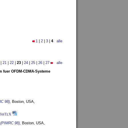
1
|
2
|
3
|
4
alle
|
21
|
22
|
23
|
24
|
25
|
26
|
27
alle
len fuer OFDM-CDMA-Systeme
RC 98)
,
Boston, USA,
BibT
X
E
s (PIMRC 98)
,
Boston, USA,