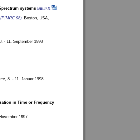
-Sprectrum systems
BibT
X
E
s (PIMRC 98)
,
Boston, USA,
8. - 11. September 1998
ece,
8. - 11. Januar 1998
zation in Time or Frequency
. November 1997