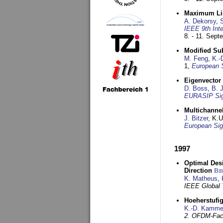
Maximum Lik
A. Dekorsy
,
S
IEEE 9th Int
8. - 11. Sep
Modified Su
M. Feng
,
K.-
1,
European 
Eigenvector 
D. Boss
,
B. 
EURASIP Sig
Multichannel
J. Bitzer
, K.
European Sig
1997
Optimal Desi
Direction
Bi
K. Matheus
,
IEEE Global
Hoeherstufi
K.-D. Kamme
2. OFDM-Fac