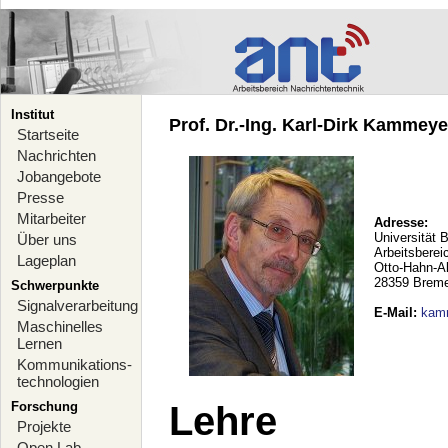
Institut
Prof. Dr.-Ing. Karl-Dirk Kammeyer
Startseite
Nachrichten
Jobangebote
Presse
Mitarbeiter
Adresse:
Universität 
Über uns
Arbeitsberei
Lageplan
Otto-Hahn-A
28359 Brem
Schwerpunkte
Signalverarbeitung
E-Mail
:
kam
Maschinelles
Lernen
Kommunikations-
technologien
Forschung
Lehre
Projekte
Open Lab