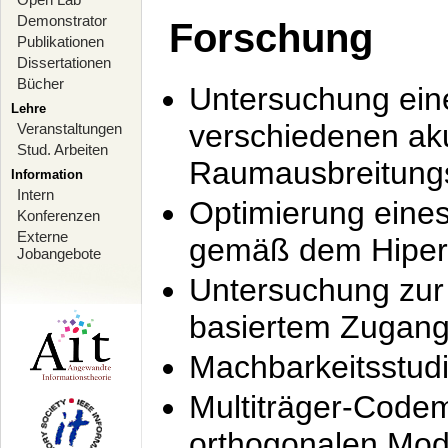
Demonstrator
Forschung
Publikationen
Dissertationen
Bücher
Untersuchung ein
Lehre
verschiedenen ak
Veranstaltungen
Stud. Arbeiten
Raumausbreitung
Information
Intern
Optimierung ein
Konferenzen
Externe
gemäß dem Hiperl
Jobangebote
Untersuchung zur 
basiertem Zugan
Machbarkeitsstud
Multiträger-Codem
orthogonalen Mod