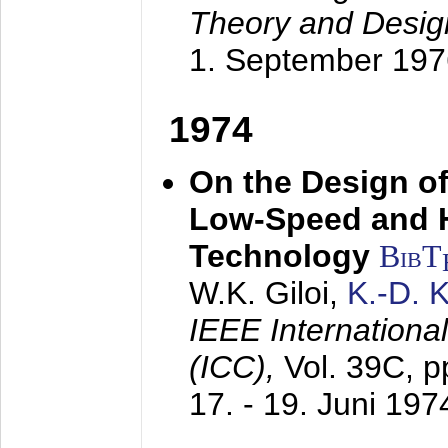
Theory and Desig
1. September 197
1974
On the Design of
Low-Speed and 
Technology
BibT
W.K. Giloi,
K.-D.
IEEE Internation
(ICC),
Vol. 39C, p
17. - 19. Juni 197