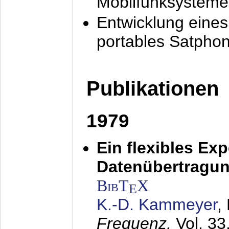
Mobilfunksysteme
Entwicklung eine
portables Satpho
Publikationen
1979
Ein flexibles Ex
Datenübertragung
BibT
X
E
K.-D. Kammeyer
,
Frequenz,
Vol. 33