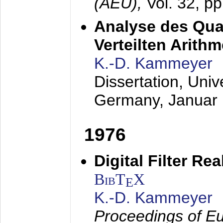
(AEÜ),
Vol. 32, p
Analyse des Quan
Verteilten Arithm
K.-D. Kammeyer
Dissertation, Univ
Germany,
Januar
1976
Digital Filter Re
BibT
X
E
K.-D. Kammeyer
Proceedings of Eu