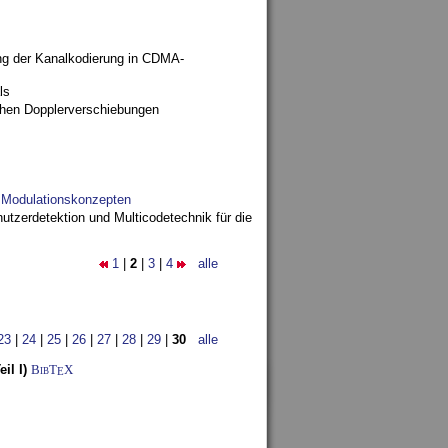
ng der Kanalkodierung in CDMA-
ls
ohen Dopplerverschiebungen
d Modulationskonzepten
utzerdetektion und Multicodetechnik für die
1
|
2
|
3
|
4
alle
23
|
24
|
25
|
26
|
27
|
28
|
29
|
30
alle
il I)
BibT
X
E