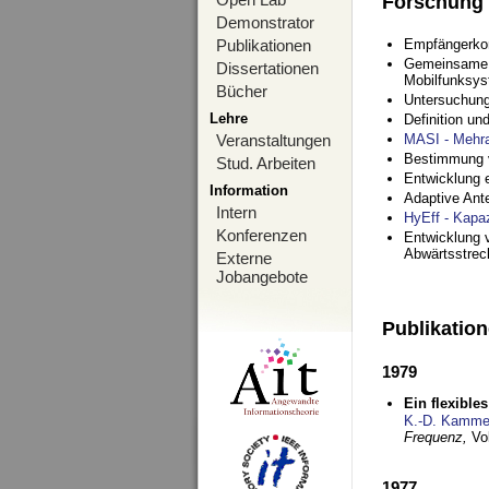
Forschung
Demonstrator
Publikationen
Empfängerko
Gemeinsame O
Dissertationen
Mobilfunksy
Bücher
Untersuchung
Lehre
Definition u
Veranstaltungen
MASI - Mehr
Bestimmung v
Stud. Arbeiten
Entwicklung 
Information
Adaptive Ant
Intern
HyEff - Kapa
Konferenzen
Entwicklung v
Abwärtsstre
Externe
Jobangebote
Publikatio
1979
Ein flexible
K.-D. Kamme
Frequenz,
Vo
1977