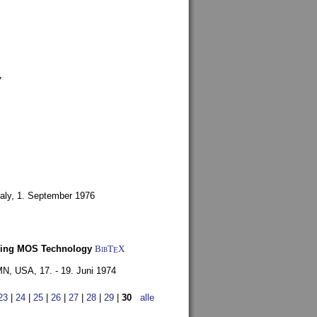
7
aly,
1. September 1976
Using MOS Technology
BibT
X
E
 MN, USA,
17. - 19. Juni 1974
23
|
24
|
25
|
26
|
27
|
28
|
29
|
30
alle