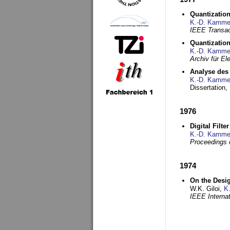
Quantization
K.-D. Kamme
IEEE Transac
Quantization
K.-D. Kamme
Archiv für E
Analyse des 
K.-D. Kamme
Dissertation,
1976
Digital Filte
K.-D. Kamme
Proceedings 
1974
On the Desi
W.K. Giloi,
K
IEEE Interna