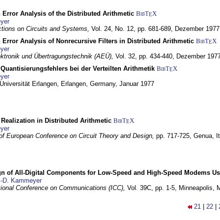
 Error Analysis of the Distributed Arithmetic
BibT
X
E
yer
tions on Circuits and Systems,
Vol. 24, No. 12, pp. 681-689,
Dezember 1977
 Error Analysis of Nonrecursive Filters in Distributed Arithmetic
BibT
X
E
yer
lektronik und Übertragungstechnik (AEÜ),
Vol. 32, pp. 434-440,
Dezember 197
Quantisierungsfehlers bei der Verteilten Arithmetik
BibT
X
E
yer
 Universität Erlangen,
Erlangen, Germany,
Januar 1977
r Realization in Distributed Arithmetic
BibT
X
E
yer
of European Conference on Circuit Theory and Design,
pp. 717-725,
Genua, It
gn of All-Digital Components for Low-Speed and High-Speed Modems 
.-D. Kammeyer
tional Conference on Communications (ICC),
Vol. 39C, pp. 1-5,
Minneapolis,
21
|
22
|