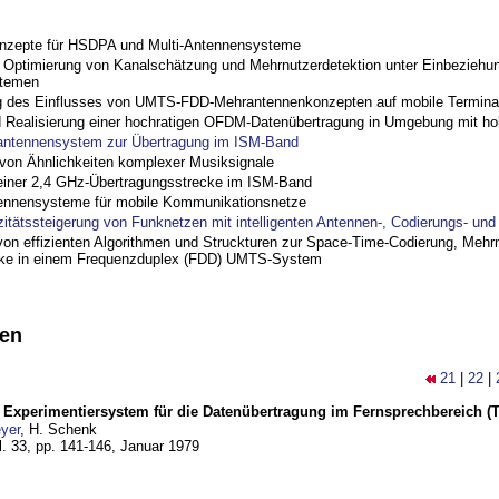
nzepte für HSDPA und Multi-Antennensysteme
ptimierung von Kanalschätzung und Mehrnutzerdetektion unter Einbeziehu
stemen
 des Einflusses von UMTS-FDD-Mehrantennenkonzepten auf mobile Termina
nd Realisierung einer hochratigen OFDM-Datenübertragung in Umgebung mit h
antennensystem zur Übertragung im ISM-Band
on Ähnlichkeiten komplexer Musiksignale
einer 2,4 GHz-Übertragungsstrecke im ISM-Band
ennensysteme für mobile Kommunikationsnetze
zitätssteigerung von Funknetzen mit intelligenten Antennen-, Codierungs- un
on effizienten Algorithmen und Struckturen zur Space-Time-Codierung, Mehrn
cke in einem Frequenzduplex (FDD) UMTS-System
nen
21
|
22
|
s Experimentiersystem für die Datenübertragung im Fernsprechbereich (Te
yer
, H. Schenk
l. 33, pp. 141-146,
Januar 1979