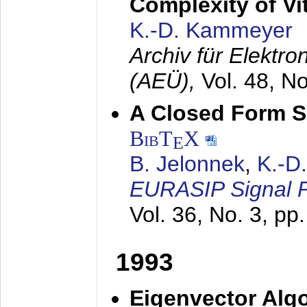
Complexity of Vi
K.-D. Kammeyer
Archiv für Elektr
(AEÜ),
Vol. 48, N
A Closed Form So
BibT
X
E
B. Jelonnek
,
K.-D
EURASIP Signal P
Vol. 36, No. 3, pp
1993
Eigenvector Algo