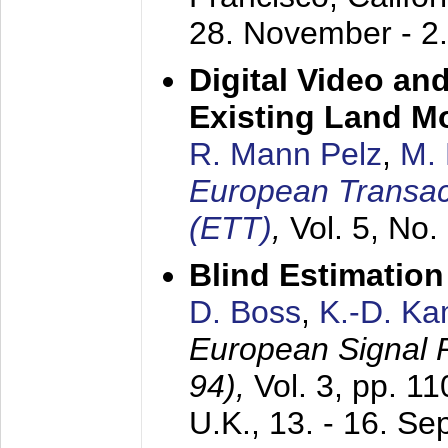
28. November - 2
Digital Video an
Existing Land M
R. Mann Pelz
,
M. 
European Transac
(ETT)
,
Vol. 5, No.
Blind Estimatio
D. Boss
,
K.-D. K
European Signal
94),
Vol. 3, pp. 1
U.K.,
13. - 16. S