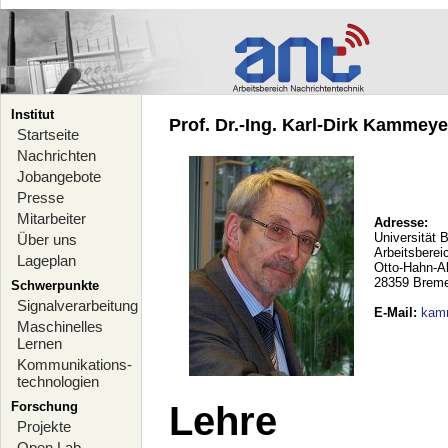
Institut
Prof. Dr.-Ing. Karl-Dirk Kammeyer
Startseite
Nachrichten
Jobangebote
Presse
Mitarbeiter
Adresse:
Universität 
Über uns
Arbeitsberei
Lageplan
Otto-Hahn-A
28359 Brem
Schwerpunkte
Signalverarbeitung
E-Mail
:
kam
Maschinelles
Lernen
Kommunikations-
technologien
Forschung
Lehre
Projekte
Open Lab