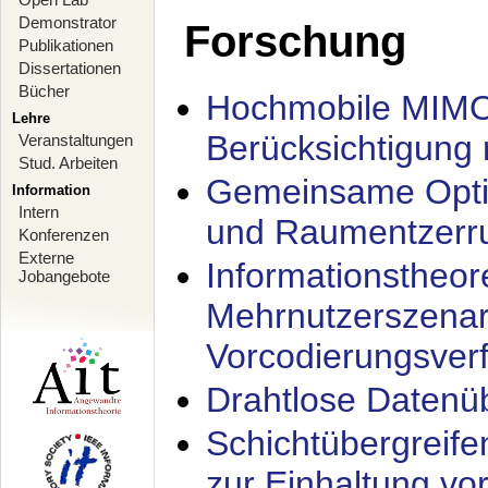
Demonstrator
Forschung
Publikationen
Dissertationen
Bücher
Hochmobile MIMO
Lehre
Berücksichtigung 
Veranstaltungen
Stud. Arbeiten
Gemeinsame Opti
Information
Intern
und Raumentzerru
Konferenzen
Externe
Informationstheor
Jobangebote
Mehrnutzerszenar
Vorcodierungsverf
Drahtlose Datenü
Schichtübergrei
zur Einhaltung vo