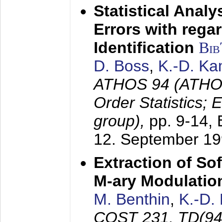
Statistical Anal
Errors with rega
Identification
Bi
D. Boss
,
K.-D. K
ATHOS 94 (ATHOS
Order Statistics;
group),
pp. 9-14,
12. September 1
Extraction of Sof
M-ary Modulatio
M. Benthin
,
K.-D.
COST 231, TD(94