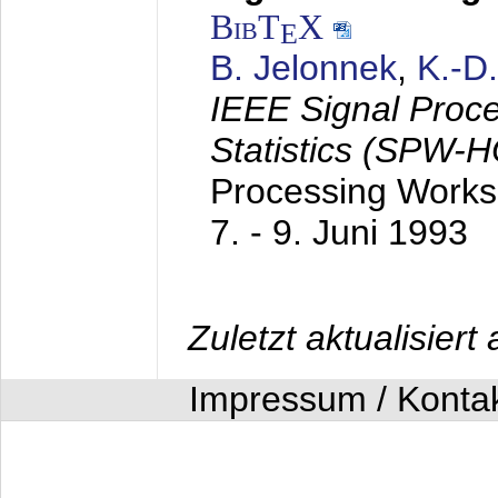
BibT
X
E
B. Jelonnek
,
K.-D
IEEE Signal Proc
Statistics (SPW-
Processing Worksh
7. - 9. Juni 1993
Zuletzt aktualisier
Impressum / Konta