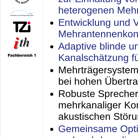
heterogenen Meh
Entwicklung und V
Mehrantennenkon
Adaptive blinde u
Kanalschätzung f
Mehrträgersystem
bei hohen Übertr
Robuste Sprecher
mehrkanaliger Ko
akustischen Stör
Gemeinsame Opti