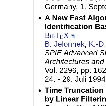
Germany,
1. Sep
A New Fast Algo
Identification B
BibT
X
E
B. Jelonnek
,
K.-D
SPIE Advanced Sig
Architectures and
Vol. 2296, pp. 16
24. - 29. Juli 1994
Time Truncation
by Linear Filter