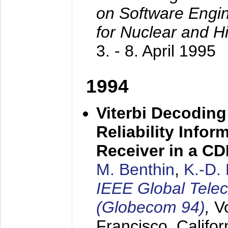
on Software Engine
for Nuclear and H
3. - 8. April 1995
1994
Viterbi Decoding
Reliability Info
Receiver in a C
M. Benthin
,
K.-D.
IEEE Global Tele
(Globecom 94)
,
V
Francisco, Califor