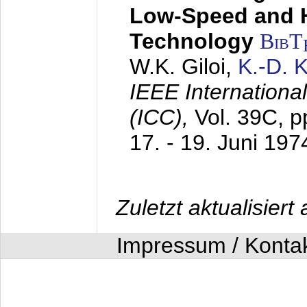
Low-Speed and 
Technology
BibT
W.K. Giloi,
K.-D.
IEEE Internation
(ICC),
Vol. 39C, p
17. - 19. Juni 197
Zuletzt aktualisier
Impressum / Konta