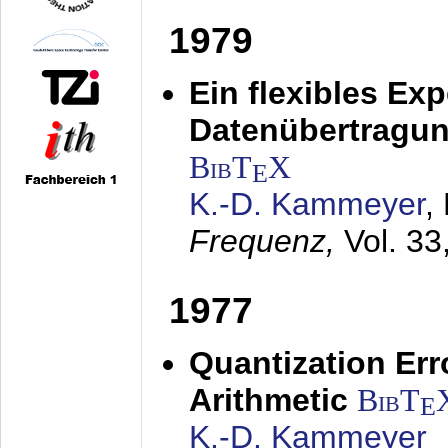
1979
Ein flexibles Ex
Datenübertragung
BibT
X
E
K.-D. Kammeyer
,
Frequenz,
Vol. 33
1977
Quantization Err
Arithmetic
BibT
E
K.-D. Kammeyer