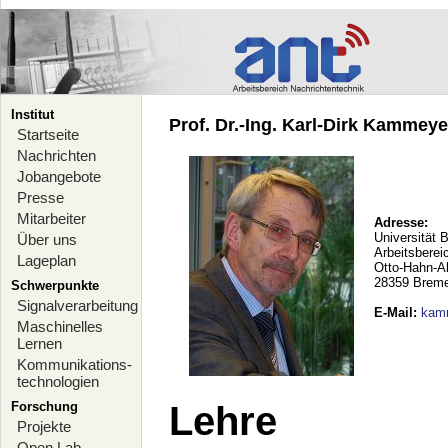
Institut
Prof. Dr.-Ing. Karl-Dirk Kammeyer
Startseite
Nachrichten
Jobangebote
Presse
Mitarbeiter
Adresse:
Universität 
Über uns
Arbeitsberei
Lageplan
Otto-Hahn-A
28359 Brem
Schwerpunkte
Signalverarbeitung
E-Mail
:
kam
Maschinelles
Lernen
Kommunikations-
technologien
Forschung
Lehre
Projekte
Open Lab