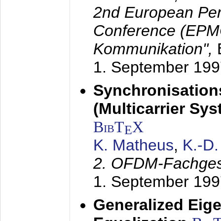
2nd European Per
Conference (EPMC
Kommunikation",
1. September 199
Synchronisation
(Multicarrier Sy
BibT
X
E
K. Matheus
,
K.-D
2. OFDM-Fachge
1. September 199
Generalized Eige