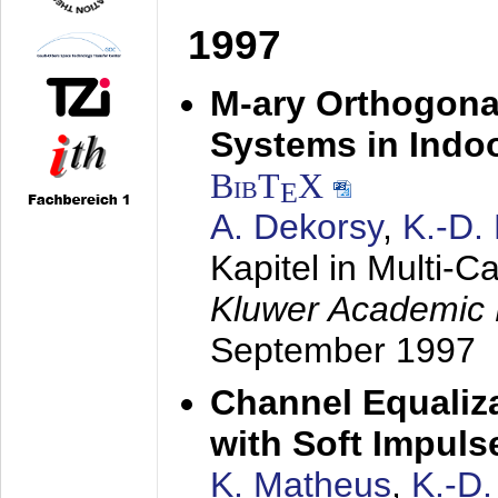
1997
M-ary Orthogona
Systems in Indo
BibT
X
E
A. Dekorsy
,
K.-D.
Kapitel in Multi-
Kluwer Academic 
September 1997
Channel Equaliza
with Soft Impul
K. Matheus
,
K.-D