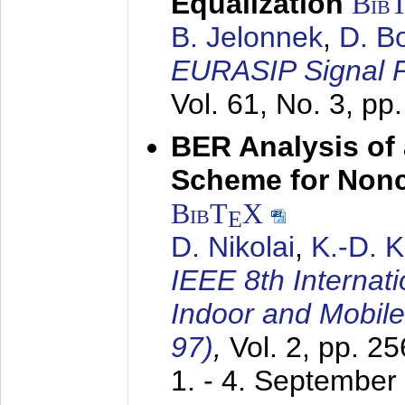
Equalization
Bib
B. Jelonnek
,
D. B
EURASIP Signal P
Vol. 61, No. 3, pp
BER Analysis of
Scheme for Non
BibT
X
E
D. Nikolai
,
K.-D. 
IEEE 8th Internat
Indoor and Mobil
97)
,
Vol. 2, pp. 2
1. - 4. September