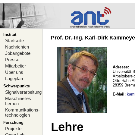
Institut
Prof. Dr.-Ing. Karl-Dirk Kammeyer
Startseite
Nachrichten
Jobangebote
Presse
Mitarbeiter
Adresse:
Universität 
Über uns
Arbeitsberei
Lageplan
Otto-Hahn-A
28359 Brem
Schwerpunkte
Signalverarbeitung
E-Mail
:
kam
Maschinelles
Lernen
Kommunikations-
technologien
Forschung
Lehre
Projekte
Open Lab