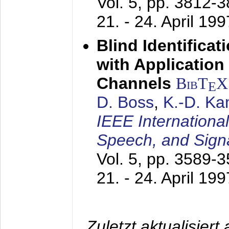
Vol. 5, pp. 3812-
21. - 24. April 199
Blind Identifica
with Applicatio
Channels
BibT
X
E
D. Boss
,
K.-D. K
IEEE Internationa
Speech, and Sign
Vol. 5, pp. 3589-
21. - 24. April 199
Zuletzt aktualisier