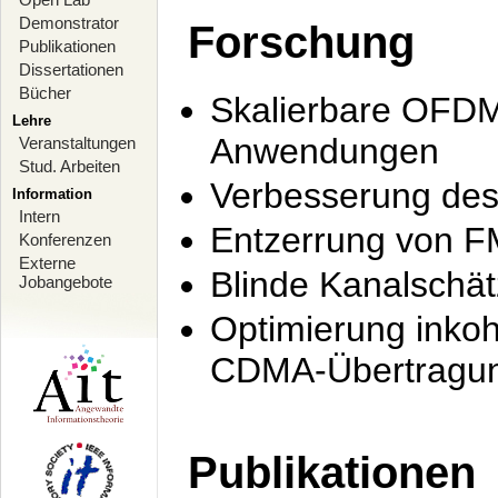
Demonstrator
Forschung
Publikationen
Dissertationen
Bücher
Skalierbare OFDM-
Lehre
Anwendungen
Veranstaltungen
Stud. Arbeiten
Verbesserung de
Information
Intern
Entzerrung von F
Konferenzen
Externe
Blinde Kanalschä
Jobangebote
Optimierung inko
CDMA-Übertragung
Publikationen