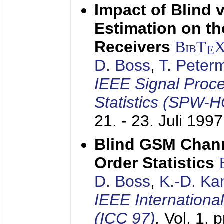
Impact of Blind 
Estimation on t
Receivers
BibT
E
D. Boss
,
T. Peter
IEEE Signal Proc
Statistics (SPW-
21. - 23. Juli 1997
Blind GSM Chann
Order Statistics
D. Boss
,
K.-D. K
IEEE Internation
(ICC 97)
,
Vol. 1, 