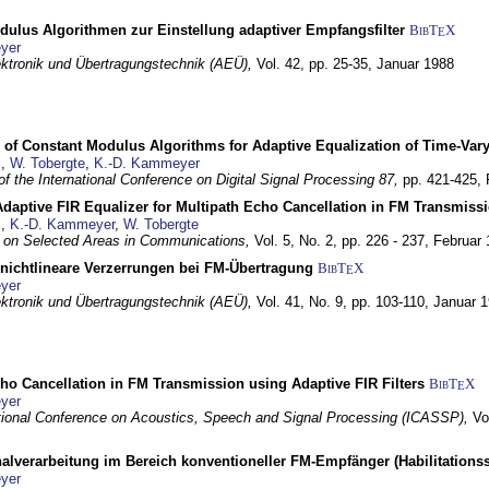
dulus Algorithmen zur Einstellung adaptiver Empfangsfilter
BibT
X
E
yer
lektronik und Übertragungstechnik (AEÜ),
Vol. 42, pp. 25-35,
Januar 1988
 of Constant Modulus Algorithms for Adaptive Equalization of Time-Var
z
,
W. Tobergte
,
K.-D. Kammeyer
f the International Conference on Digital Signal Processing 87,
pp. 421-425,
daptive FIR Equalizer for Multipath Echo Cancellation in FM Transmiss
z
,
K.-D. Kammeyer
,
W. Tobergte
 on Selected Areas in Communications,
Vol. 5, No. 2, pp. 226 - 237,
Februar 
 nichtlineare Verzerrungen bei FM-Übertragung
BibT
X
E
yer
lektronik und Übertragungstechnik (AEÜ),
Vol. 41, No. 9, pp. 103-110,
Januar 
ho Cancellation in FM Transmission using Adaptive FIR Filters
BibT
X
E
yer
tional Conference on Acoustics, Speech and Signal Processing (ICASSP),
Vo
nalverarbeitung im Bereich konventioneller FM-Empfänger (Habilitationss
yer