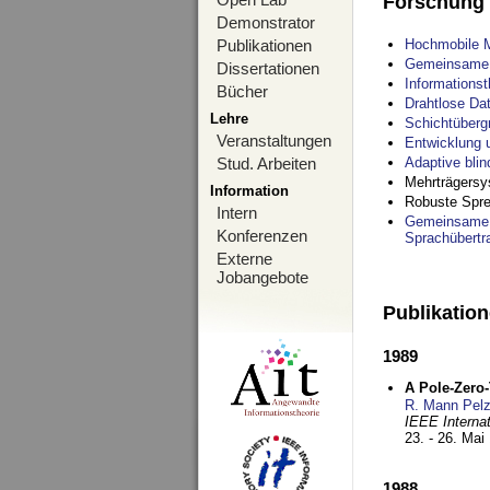
Forschung
Demonstrator
Publikationen
Hochmobile M
Gemeinsame O
Dissertationen
Informations
Bücher
Drahtlose Da
Lehre
Schichtüberg
Veranstaltungen
Entwicklung 
Stud. Arbeiten
Adaptive bli
Mehrträgersy
Information
Robuste Spre
Intern
Gemeinsame O
Konferenzen
Sprachübertr
Externe
Jobangebote
Publikatio
1989
A Pole-Zero
R. Mann Pel
IEEE Interna
23. - 26. Mai
1988