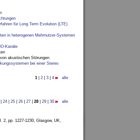
n
chtungen
fahren für Long Term Evolution (LTE)
ten in heterogenen Mehrnutzer-Systemen
IMO-Kanäle
ten
 von akustischen Störungen
ungssystemen bei einer Stereo
1
|
2
|
3
|
4
alle
|
24
|
25
|
26
|
27
|
28
|
29
|
30
alle
l. 2, pp. 1227-1230,
Glasgow, UK,