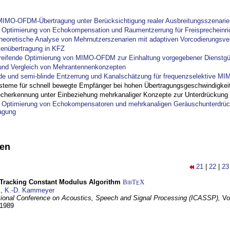
IMO-OFDM-Übertragung unter Berücksichtigung realer Ausbreitungsszenarie
ptimierung von Echokompensation und Raumentzerrung für Freisprecheinri
theoretische Analyse von Mehrnutzerszenarien mit adaptiven Vorcodierungsver
tenübertragung in KFZ
reifende Optimierung von MIMO-OFDM zur Einhaltung vorgegebener Dienstgü
und Vergleich von Mehrantennenkonzepten
nde und semi-blinde Entzerrung und Kanalschätzung für frequenzselektive M
steme für schnell bewegte Empfänger bei hohen Übertragungsgeschwindigkei
cherkennung unter Einbeziehung mehrkanaliger Konzepte zur Unterdrückung
ptimierung von Echokompensatoren und mehrkanaligen Geräuschunterdrück
agung
nen
21
|
22
|
23
-Tracking Constant Modulus Algorithm
BibT
X
E
z
,
K.-D. Kammeyer
tional Conference on Acoustics, Speech and Signal Processing (ICASSP),
Vo
 1989