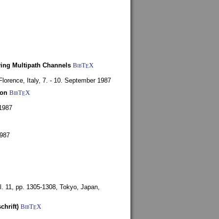
ying Multipath Channels
BibT
X
E
Florence, Italy,
7. - 10. September 1987
ion
BibT
X
E
1987
1987
l. 11, pp. 1305-1308,
Tokyo, Japan,
chrift)
BibT
X
E