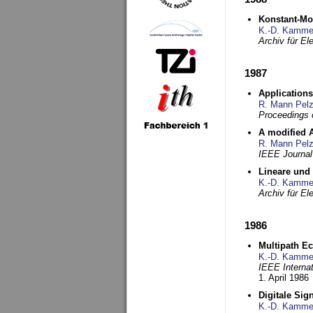
Konstant-Mo
K.-D. Kamme
Archiv für E
1987
Applications
R. Mann Pel
Proceedings o
A modified A
R. Mann Pel
IEEE Journal
Lineare und
K.-D. Kamme
Archiv für E
1986
Multipath Ec
K.-D. Kamme
IEEE Interna
1. April 1986
Digitale Sig
K.-D. Kamme