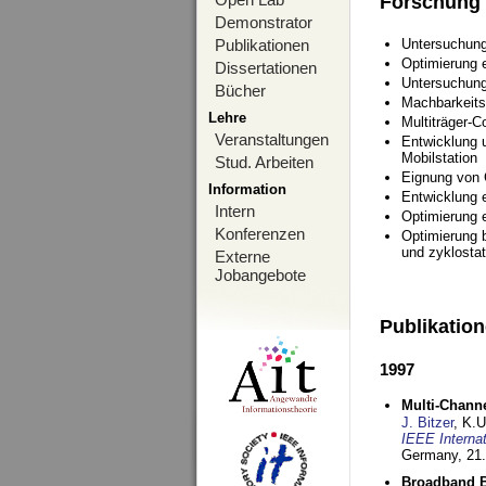
Forschung
Demonstrator
Publikationen
Untersuchung
Optimierung
Dissertationen
Untersuchung
Bücher
Machbarkeits
Lehre
Multiträger-C
Veranstaltungen
Entwicklung u
Mobilstation
Stud. Arbeiten
Eignung von
Information
Entwicklung 
Intern
Optimierung 
Konferenzen
Optimierung 
und zyklostat
Externe
Jobangebote
Publikatio
1997
Multi-Chann
J. Bitzer
, K.
IEEE Interna
Germany,
21.
Broadband B