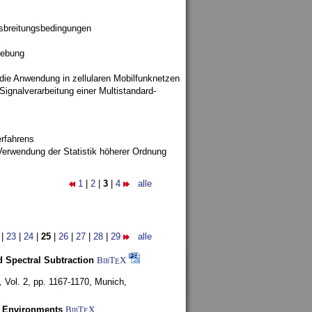
sbreitungsbedingungen
gebung
 die Anwendung in zellularen Mobilfunknetzen
ignalverarbeitung einer Multistandard-
rfahrens
Verwendung der Statistik höherer Ordnung
1
|
2
|
3
|
4
alle
|
23
|
24
|
25
|
26
|
27
|
28
|
29
alle
 Spectral Subtraction
BibT
X
E
,
Vol. 2, pp. 1167-1170,
Munich,
y Environments
BibT
X
E