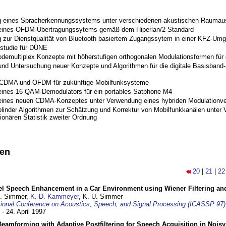
 eines Spracherkennungssystems unter verschiedenen akustischen Raumau
 eines OFDM-Übertragungssytems gemäß dem Hiperlan/2 Standard
 zur Dienstqualität von Bluetooth basiertem Zugangssytem in einer KFZ-Um
studie für DÜNE
odemultiplex Konzepte mit höherstufigen orthogonalen Modulationsformen für
nd Untersuchung neuer Konzepte und Algorithmen für die digitale Basisband-S
 CDMA und OFDM für zukünftige Mobilfunksysteme
eines 16 QAM-Demodulators für ein portables Satphone M4
eines neuen CDMA-Konzeptes unter Verwendung eines hybriden Modulationve
blinder Algorithmen zur Schätzung und Korrektur von Mobilfunkkanälen unter 
ionären Statistik zweiter Ordnung
nen
20
|
21
|
22
el Speech Enhancement in a Car Environment using Wiener Filtering and
U. Simmer,
K.-D. Kammeyer
, K. U. Simmer
tional Conference on Acoustics, Speech, and Signal Processing (ICASSP 97)
 - 24. April 1997
eamforming with Adaptive Postfiltering for Speech Acquisition in Nois