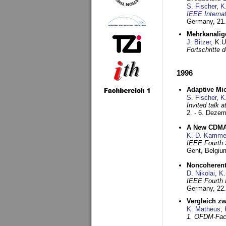
S. Fischer
,
K
IEEE Interna
Germany,
21.
Mehrkanalig
J. Bitzer
, K.
Fortschritte
1996
Adaptive Mi
S. Fischer
,
K
Invited talk 
2. - 6. Deze
A New CDMA-
K.-D. Kamme
IEEE Fourth 
Gent, Belgiu
Noncoherent
D. Nikolai
,
K.
IEEE Fourth 
Germany,
22
Vergleich z
K. Matheus
,
1. OFDM-Fac