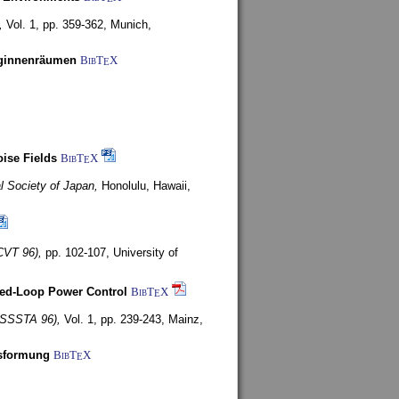
,
Vol. 1, pp. 359-362,
Munich,
uginnenräumen
BibT
X
E
ise Fields
BibT
X
E
al Society of Japan,
Honolulu, Hawaii,
CVT 96),
pp. 102-107,
University of
ed-Loop Power Control
BibT
X
E
(ISSSTA 96),
Vol. 1, pp. 239-243,
Mainz,
lsformung
BibT
X
E