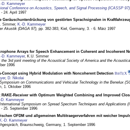
.-D. Kammeyer
tional Conference on Acoustics, Speech, and Signal Processing (ICASSP 97)
 - 24. April 1997
e Geräuschunterdrückung von gestörten Sprachsignalen in Kraftfahrze
U. Simmer,
K.-D. Kammeyer
 der Akustik (DAGA 97),
pp. 382-383,
Kiel, Germany,
3. - 6. März 1997
crophone Arrays for Speech Enhancement in Coherent and Incoherent No
.-D. Kammeyer
, K.U. Simmer
at the 3rd joint meeting of the Acoustical Society of America and the Acoustic
mber 1996
Concept using Hybrid Modulation with Noncoherent Detection
BibT
X
E
yer
,
D. Nikolai
Symposium on Communications and Vehicular Technology in the Benelux (S
m,
1. Oktober 1996
 RAKE-Receiver with Optimum Weighted Combining and Improved Clos
-D. Kammeyer
International Symposium on Spread Spectrum Techniques and Applications 
. - 25. September 1996
wischen OFDM und allgemeinen Multitraegerverfahren mit weicher Impu
K.-D. Kammeyer
hgespräch,
Braunschweig, Germany,
1. September 1996