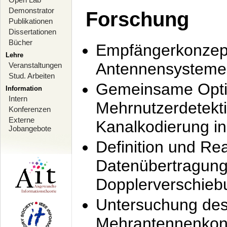
Demonstrator
Forschung
Publikationen
Dissertationen
Bücher
Empfängerkonzept
Lehre
Antennensysteme
Veranstaltungen
Stud. Arbeiten
Gemeinsame Opti
Information
Intern
Mehrnutzerdetekti
Konferenzen
Externe
Kanalkodierung 
Jobangebote
Definition und Re
Datenübertragung
Dopplerverschie
Untersuchung de
Mehrantennenkonz