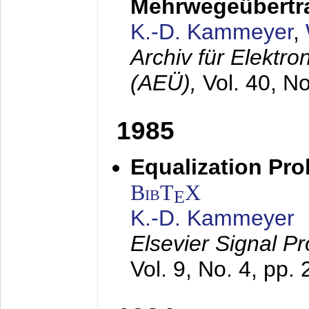
Mehrwegeübertr
K.-D. Kammeyer
,
Archiv für Elektr
(AEÜ),
Vol. 40, N
1985
Equalization Pro
BibT
X
E
K.-D. Kammeyer
Elsevier Signal P
Vol. 9, No. 4, pp.