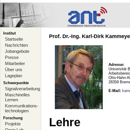
Institut
Prof. Dr.-Ing. Karl-Dirk Kammeyer
Startseite
Nachrichten
Jobangebote
Presse
Mitarbeiter
Adresse:
Universität 
Über uns
Arbeitsberei
Lageplan
Otto-Hahn-A
28359 Brem
Schwerpunkte
Signalverarbeitung
E-Mail
:
kam
Maschinelles
Lernen
Kommunikations-
technologien
Forschung
Lehre
Projekte
Open Lab