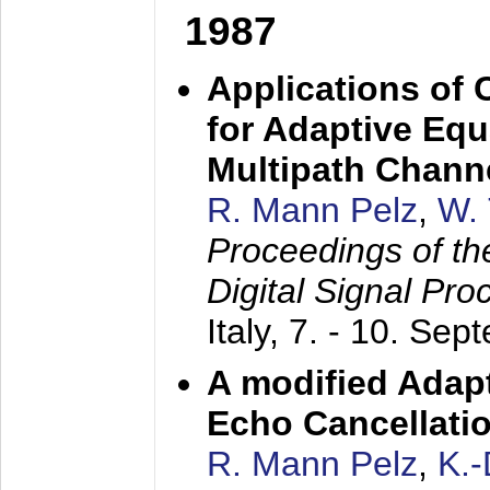
1987
Applications of
for Adaptive Equ
Multipath Chann
R. Mann Pelz
,
W. 
Proceedings of th
Digital Signal Pr
Italy,
7. - 10. Sep
A modified Adapt
Echo Cancellati
R. Mann Pelz
,
K.