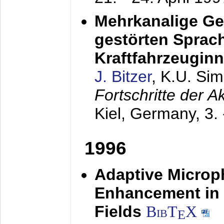
Mehrkanalige G
gestörten Sprach
Kraftfahrzeugin
J. Bitzer
, K.U. Si
Fortschritte der 
Kiel, Germany,
3.
1996
Adaptive Microp
Enhancement in 
Fields
BibT
X
E