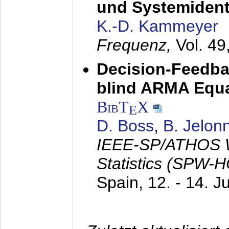
und Systemidenti
K.-D. Kammeyer
Frequenz,
Vol. 49
Decision-Feedba
blind ARMA Equal
BibT
X
E
D. Boss
,
B. Jelon
IEEE-SP/ATHOS W
Statistics (SPW-
Spain,
12. - 14. J