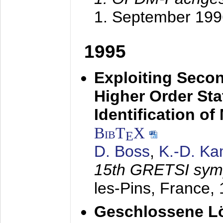
1. September 199
1995
Exploiting Secon
Higher Order Stat
Identification o
BibT
X
E
D. Boss
,
K.-D. K
15th GRETSI sy
les-Pins, France,
Geschlossene Lö