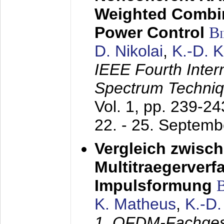
Weighted Combi
Power Control
B
D. Nikolai
,
K.-D. 
IEEE Fourth Inte
Spectrum Techniq
Vol. 1, pp. 239-2
22. - 25. Septem
Vergleich zwisc
Multitraegerverf
Impulsformung
K. Matheus
,
K.-D
1. OFDM-Fachge