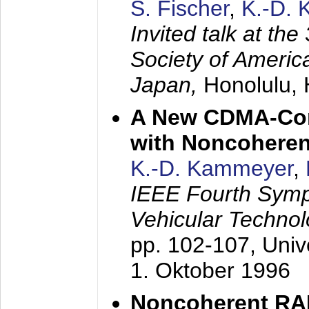
S. Fischer
,
K.-D.
Invited talk at the
Society of America
Japan,
Honolulu, 
A New CDMA-Con
with Noncoheren
K.-D. Kammeyer
,
IEEE Fourth Sym
Vehicular Technol
pp. 102-107,
Univ
1. Oktober 1996
Noncoherent RA