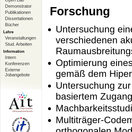
Demonstrator
Forschung
Publikationen
Dissertationen
Bücher
Untersuchung ein
Lehre
verschiedenen ak
Veranstaltungen
Stud. Arbeiten
Raumausbreitung
Information
Intern
Optimierung ein
Konferenzen
Externe
gemäß dem Hiperl
Jobangebote
Untersuchung zur 
basiertem Zugan
Machbarkeitsstud
Multiträger-Codem
orthogonalen Mod