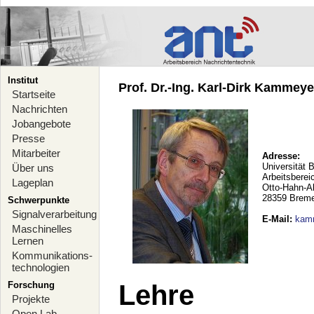
Institut
Prof. Dr.-Ing. Karl-Dirk Kammeyer
Startseite
Nachrichten
Jobangebote
Presse
Mitarbeiter
Adresse:
Universität 
Über uns
Arbeitsberei
Lageplan
Otto-Hahn-A
28359 Brem
Schwerpunkte
Signalverarbeitung
E-Mail
:
kam
Maschinelles
Lernen
Kommunikations-
technologien
Forschung
Lehre
Projekte
Open Lab