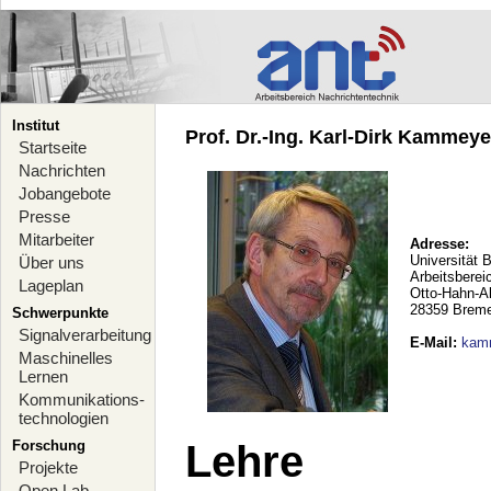
Institut
Prof. Dr.-Ing. Karl-Dirk Kammeyer
Startseite
Nachrichten
Jobangebote
Presse
Mitarbeiter
Adresse:
Universität 
Über uns
Arbeitsberei
Lageplan
Otto-Hahn-A
28359 Brem
Schwerpunkte
Signalverarbeitung
E-Mail
:
kam
Maschinelles
Lernen
Kommunikations-
technologien
Forschung
Lehre
Projekte
Open Lab