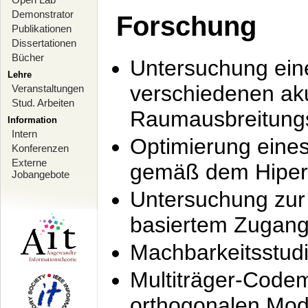
Demonstrator
Forschung
Publikationen
Dissertationen
Bücher
Untersuchung ein
Lehre
verschiedenen ak
Veranstaltungen
Stud. Arbeiten
Raumausbreitung
Information
Intern
Optimierung ein
Konferenzen
Externe
gemäß dem Hiperl
Jobangebote
Untersuchung zur 
basiertem Zugan
Machbarkeitsstud
Multiträger-Codem
orthogonalen Mod