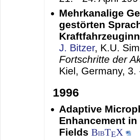
Mehrkanalige G
gestörten Sprach
Kraftfahrzeugin
J. Bitzer
, K.U. Si
Fortschritte der 
Kiel, Germany,
3.
1996
Adaptive Microp
Enhancement in 
Fields
BibT
X
E