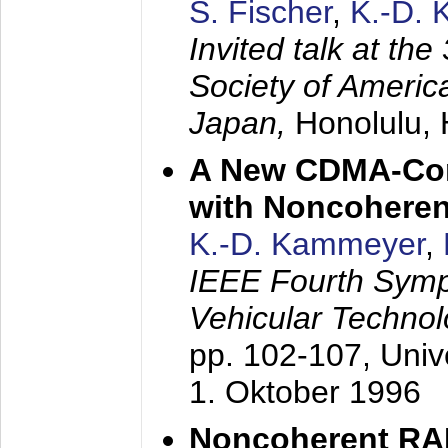
S. Fischer
,
K.-D.
Invited talk at the
Society of America
Japan,
Honolulu, 
A New CDMA-Con
with Noncoheren
K.-D. Kammeyer
,
IEEE Fourth Sym
Vehicular Technol
pp. 102-107,
Univ
1. Oktober 1996
Noncoherent RA