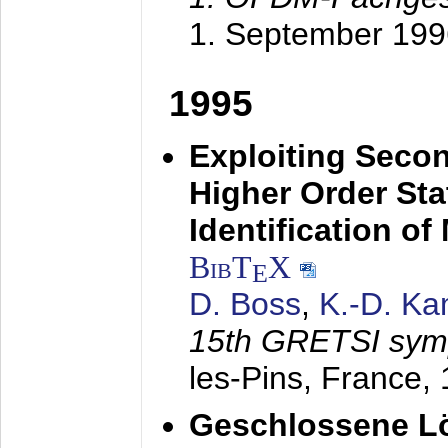
1. September 199
1995
Exploiting Secon
Higher Order Stat
Identification o
BibT
X
E
D. Boss
,
K.-D. K
15th GRETSI sy
les-Pins, France,
Geschlossene Lö