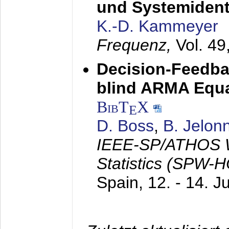
und Systemidenti
K.-D. Kammeyer
Frequenz,
Vol. 49
Decision-Feedba
blind ARMA Equal
BibT
X
E
D. Boss
,
B. Jelon
IEEE-SP/ATHOS W
Statistics (SPW-
Spain,
12. - 14. J