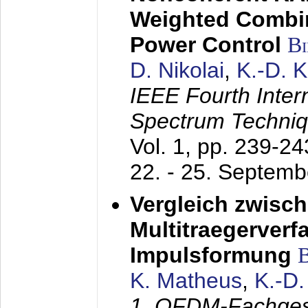
Weighted Combi
Power Control
B
D. Nikolai
,
K.-D. 
IEEE Fourth Inte
Spectrum Techniq
Vol. 1, pp. 239-2
22. - 25. Septem
Vergleich zwisc
Multitraegerverf
Impulsformung
K. Matheus
,
K.-D
1. OFDM-Fachge