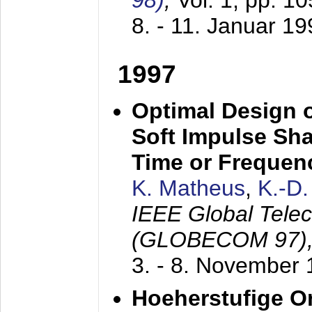
98)
,
Vol. 1, pp. 1
8. - 11. Januar 1
1997
Optimal Design o
Soft Impulse Sha
Time or Frequenc
K. Matheus
,
K.-D
IEEE Global Tele
(GLOBECOM 97)
3. - 8. November
Hoeherstufige O