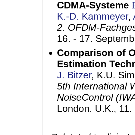
CDMA-Systeme
K.-D. Kammeyer
,
2. OFDM-Fachge
16. - 17. Septem
Comparison of O
Estimation Tech
J. Bitzer
, K.U. Si
5th International
NoiseControl (I
London, U.K.,
11.