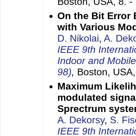
Boston, USA,
8. 
On the Bit Erro
with Various Mo
D. Nikolai
,
A. Dek
IEEE 9th Internat
Indoor and Mobil
98)
,
Boston, USA
Maximum Likelih
modulated signal
Sprectrum syst
A. Dekorsy
,
S. Fis
IEEE 9th Internat