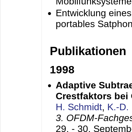
Mobilfunksysteme
Entwicklung eine
portables Satpho
Publikationen
1998
Adaptive Subtra
Crestfaktors be
H. Schmidt
,
K.-D
3. OFDM-Fachge
29. - 30. Septem