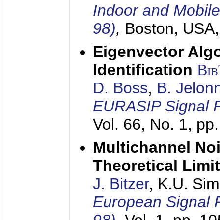
Indoor and Mobil
98)
,
Boston, USA
Eigenvector Alg
Identification
Bi
D. Boss
,
B. Jelon
EURASIP Signal P
Vol. 66, No. 1, pp
Multichannel No
Theoretical Limi
J. Bitzer
, K.U. Si
European Signal