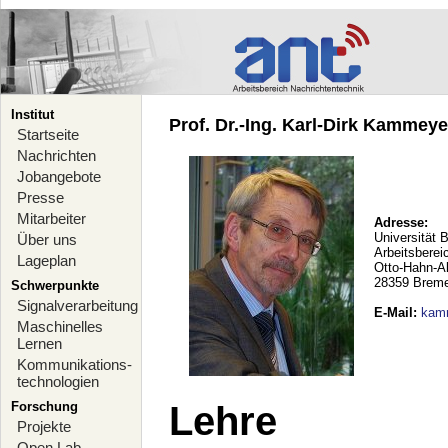
Institut
Prof. Dr.-Ing. Karl-Dirk Kammeyer
Startseite
Nachrichten
Jobangebote
Presse
Mitarbeiter
Adresse:
Universität 
Über uns
Arbeitsberei
Lageplan
Otto-Hahn-A
28359 Brem
Schwerpunkte
Signalverarbeitung
E-Mail
:
kam
Maschinelles
Lernen
Kommunikations-
technologien
Forschung
Lehre
Projekte
Open Lab