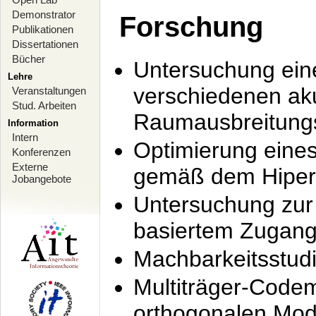
Demonstrator
Forschung
Publikationen
Dissertationen
Bücher
Untersuchung ein
Lehre
verschiedenen ak
Veranstaltungen
Stud. Arbeiten
Raumausbreitung
Information
Intern
Optimierung ein
Konferenzen
Externe
gemäß dem Hiperl
Jobangebote
Untersuchung zur 
basiertem Zugan
Machbarkeitsstud
Multiträger-Codem
orthogonalen Mod