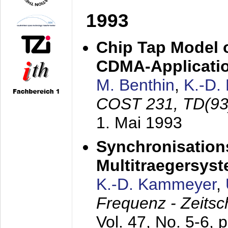
1993
Chip Tap Model o
CDMA-Applicati
M. Benthin
,
K.-D.
COST 231, TD(93
1. Mai 1993
Synchronisations
Multitraegersys
K.-D. Kammeyer
,
Frequenz - Zeitsc
Vol. 47, No. 5-6, 