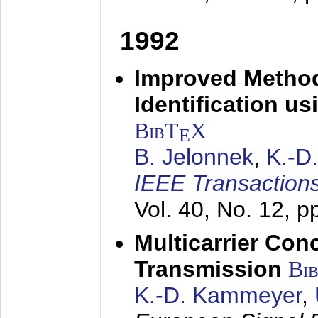
1992
Improved Method
Identification us
BibT
X
E
B. Jelonnek
,
K.-D
IEEE Transactions
Vol. 40, No. 12, 
Multicarrier Conc
Transmission
Bi
K.-D. Kammeyer
,