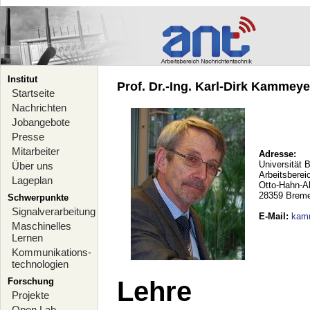
Institut
Prof. Dr.-Ing. Karl-Dirk Kammeyer
Startseite
Nachrichten
Jobangebote
Presse
Mitarbeiter
Adresse:
Universität 
Über uns
Arbeitsberei
Lageplan
Otto-Hahn-A
28359 Brem
Schwerpunkte
Signalverarbeitung
E-Mail
:
kam
Maschinelles
Lernen
Kommunikations-
technologien
Forschung
Lehre
Projekte
Open Lab