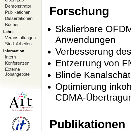
Demonstrator
Forschung
Publikationen
Dissertationen
Bücher
Skalierbare OFDM-
Lehre
Anwendungen
Veranstaltungen
Stud. Arbeiten
Verbesserung de
Information
Intern
Entzerrung von F
Konferenzen
Externe
Blinde Kanalschä
Jobangebote
Optimierung inko
CDMA-Übertragung
Publikationen