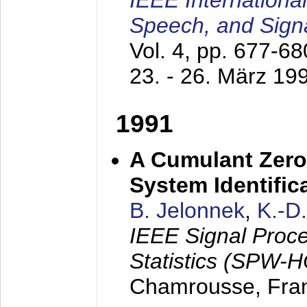
IEEE Internationa
Speech, and Sign
Vol. 4, pp. 677-6
23. - 26. März 19
1991
A Cumulant Zero
System Identific
B. Jelonnek
,
K.-D
IEEE Signal Proc
Statistics (SPW-
Chamrousse, Fra