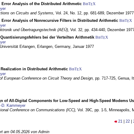
 Error Analysis of the Distributed Arithmetic
BibT
X
E
yer
tions on Circuits and Systems,
Vol. 24, No. 12, pp. 681-689,
Dezember 1977
 Error Analysis of Nonrecursive Filters in Distributed Arithmetic
BibT
X
E
yer
lektronik und Übertragungstechnik (AEÜ),
Vol. 32, pp. 434-440,
Dezember 197
Quantisierungsfehlers bei der Verteilten Arithmetik
BibT
X
E
yer
 Universität Erlangen,
Erlangen, Germany,
Januar 1977
r Realization in Distributed Arithmetic
BibT
X
E
yer
of European Conference on Circuit Theory and Design,
pp. 717-725,
Genua, It
gn of All-Digital Components for Low-Speed and High-Speed Modems 
.-D. Kammeyer
tional Conference on Communications (ICC),
Vol. 39C, pp. 1-5,
Minneapolis,
21
|
22
|
iert am 04.05.2026 von Admin