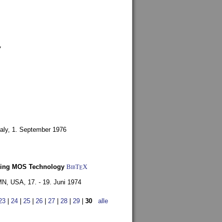
7
aly,
1. September 1976
Using MOS Technology
BibT
X
E
 MN, USA,
17. - 19. Juni 1974
23
|
24
|
25
|
26
|
27
|
28
|
29
|
30
alle