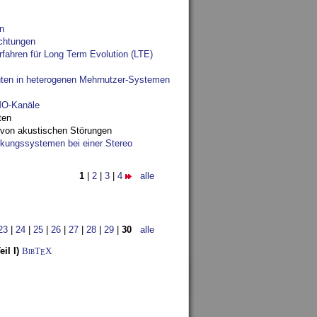
n
chtungen
fahren für Long Term Evolution (LTE)
ten in heterogenen Mehrnutzer-Systemen
IMO-Kanäle
ten
 von akustischen Störungen
ungssystemen bei einer Stereo
1
|
2
|
3
|
4
alle
23
|
24
|
25
|
26
|
27
|
28
|
29
|
30
alle
il I)
BibT
X
E