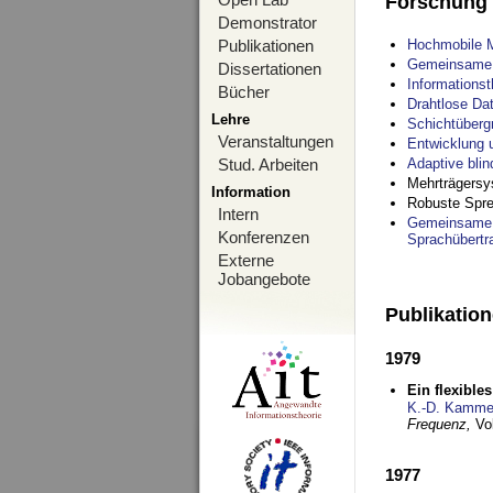
Forschung
Demonstrator
Publikationen
Hochmobile M
Gemeinsame O
Dissertationen
Informations
Bücher
Drahtlose Da
Lehre
Schichtüberg
Veranstaltungen
Entwicklung 
Stud. Arbeiten
Adaptive bli
Mehrträgersy
Information
Robuste Spre
Intern
Gemeinsame O
Konferenzen
Sprachübertr
Externe
Jobangebote
Publikatio
1979
Ein flexible
K.-D. Kamme
Frequenz,
Vo
1977