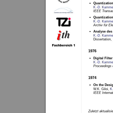
Quantization
K.-D. Kamme
IEEE Transac
Quantization
K.-D. Kamme
Archiv für E
Analyse des 
K.-D. Kamme
Dissertation,
1976
Digital Filte
K.-D. Kamme
Proceedings 
1974
On the Desi
W.K. Giloi,
K
IEEE Interna
Zuletzt aktualis