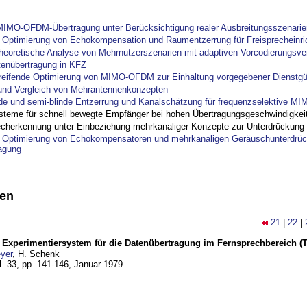
IMO-OFDM-Übertragung unter Berücksichtigung realer Ausbreitungsszenarie
ptimierung von Echokompensation und Raumentzerrung für Freisprecheinri
theoretische Analyse von Mehrnutzerszenarien mit adaptiven Vorcodierungsver
tenübertragung in KFZ
reifende Optimierung von MIMO-OFDM zur Einhaltung vorgegebener Dienstgü
und Vergleich von Mehrantennenkonzepten
nde und semi-blinde Entzerrung und Kanalschätzung für frequenzselektive M
steme für schnell bewegte Empfänger bei hohen Übertragungsgeschwindigkei
cherkennung unter Einbeziehung mehrkanaliger Konzepte zur Unterdrückung
ptimierung von Echokompensatoren und mehrkanaligen Geräuschunterdrück
agung
nen
21
|
22
|
s Experimentiersystem für die Datenübertragung im Fernsprechbereich (Te
yer
, H. Schenk
l. 33, pp. 141-146,
Januar 1979