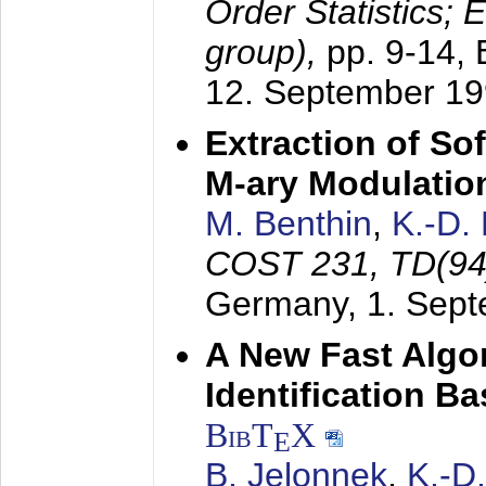
Order Statistics;
group),
pp. 9-14,
12. September 1
Extraction of Sof
M-ary Modulatio
M. Benthin
,
K.-D.
COST 231, TD(94
Germany,
1. Sep
A New Fast Algo
Identification B
BibT
X
E
B. Jelonnek
,
K.-D