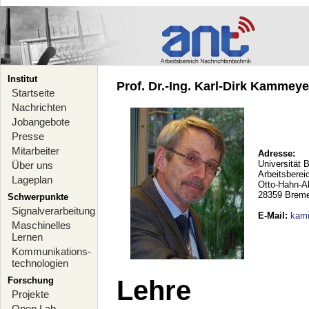
Institut
Prof. Dr.-Ing. Karl-Dirk Kammeyer
Startseite
Nachrichten
Jobangebote
Presse
Mitarbeiter
Adresse:
Universität 
Über uns
Arbeitsberei
Lageplan
Otto-Hahn-A
28359 Brem
Schwerpunkte
Signalverarbeitung
E-Mail
:
kam
Maschinelles
Lernen
Kommunikations-
technologien
Forschung
Lehre
Projekte
Open Lab