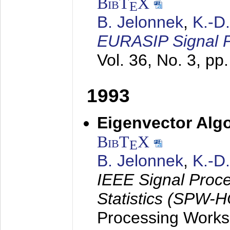
BibT
X
E
B. Jelonnek
,
K.-D
EURASIP Signal P
Vol. 36, No. 3, pp
1993
Eigenvector Algo
BibT
X
E
B. Jelonnek
,
K.-D
IEEE Signal Proc
Statistics (SPW-
Processing Worksh