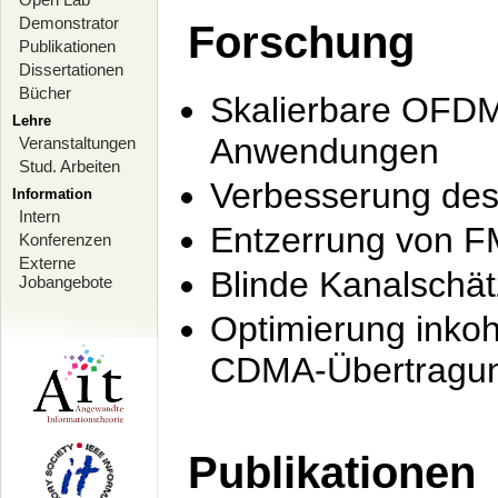
Demonstrator
Forschung
Publikationen
Dissertationen
Bücher
Skalierbare OFDM-
Lehre
Anwendungen
Veranstaltungen
Stud. Arbeiten
Verbesserung de
Information
Intern
Entzerrung von F
Konferenzen
Externe
Blinde Kanalschä
Jobangebote
Optimierung inko
CDMA-Übertragung
Publikationen