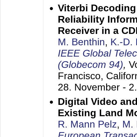
Viterbi Decoding
Reliability Info
Receiver in a C
M. Benthin
,
K.-D.
IEEE Global Tele
(Globecom 94)
,
V
Francisco, Califor
28. November - 2
Digital Video an
Existing Land M
R. Mann Pelz
,
M. 
European Transac