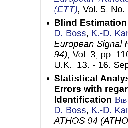
(ETT)
,
Vol. 5, No.
Blind Estimatio
D. Boss
,
K.-D. K
European Signal
94),
Vol. 3, pp. 1
U.K.,
13. - 16. S
Statistical Anal
Errors with rega
Identification
Bi
D. Boss
,
K.-D. K
ATHOS 94 (ATHOS