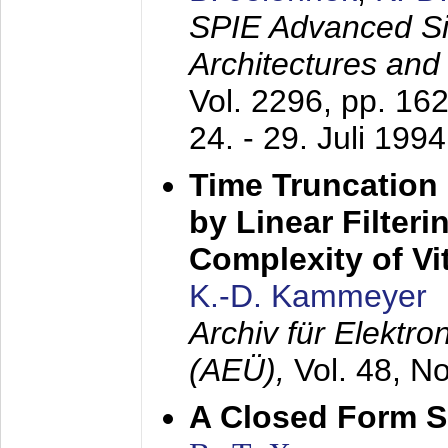
SPIE Advanced Sig
Architectures and
Vol. 2296, pp. 16
24. - 29. Juli 1994
Time Truncation
by Linear Filter
Complexity of Vi
K.-D. Kammeyer
Archiv für Elektr
(AEÜ),
Vol. 48, N
A Closed Form So