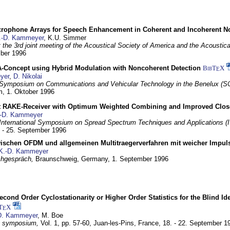
crophone Arrays for Speech Enhancement in Coherent and Incoherent No
.-D. Kammeyer
, K.U. Simmer
at the 3rd joint meeting of the Acoustical Society of America and the Acoustic
mber 1996
Concept using Hybrid Modulation with Noncoherent Detection
BibT
X
E
yer
,
D. Nikolai
Symposium on Communications and Vehicular Technology in the Benelux (S
m,
1. Oktober 1996
 RAKE-Receiver with Optimum Weighted Combining and Improved Clos
-D. Kammeyer
International Symposium on Spread Spectrum Techniques and Applications 
. - 25. September 1996
wischen OFDM und allgemeinen Multitraegerverfahren mit weicher Impu
K.-D. Kammeyer
hgespräch,
Braunschweig, Germany,
1. September 1996
econd Order Cyclostationarity or Higher Order Statistics for the Blind Id
T
X
E
D. Kammeyer
, M. Boe
I symposium,
Vol. 1, pp. 57-60,
Juan-les-Pins, France,
18. - 22. September 1