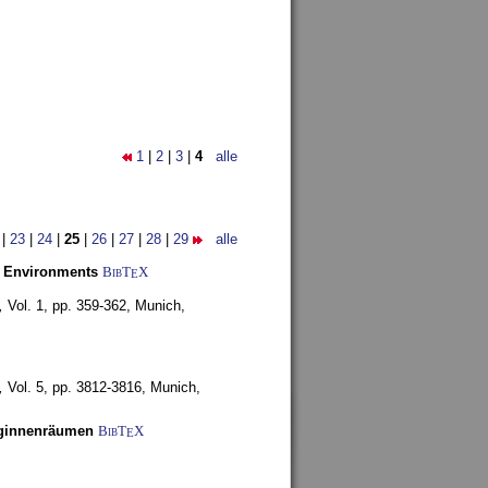
1
|
2
|
3
|
4
alle
|
23
|
24
|
25
|
26
|
27
|
28
|
29
alle
y Environments
BibT
X
E
,
Vol. 1, pp. 359-362,
Munich,
,
Vol. 5, pp. 3812-3816,
Munich,
uginnenräumen
BibT
X
E