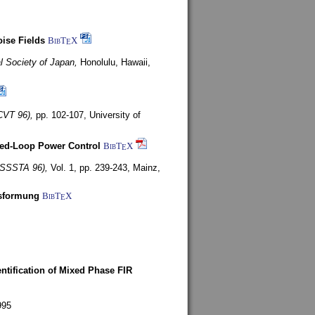
ise Fields
BibT
X
E
al Society of Japan,
Honolulu, Hawaii,
CVT 96),
pp. 102-107,
University of
ed-Loop Power Control
BibT
X
E
(ISSSTA 96),
Vol. 1, pp. 239-243,
Mainz,
lsformung
BibT
X
E
entification of Mixed Phase FIR
995