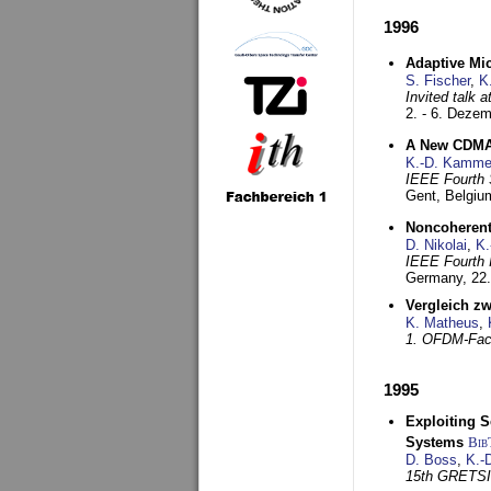
1996
Adaptive Mi
S. Fischer
,
K
Invited talk 
2. - 6. Deze
A New CDMA-
K.-D. Kamme
IEEE Fourth 
Gent, Belgiu
Noncoherent
D. Nikolai
,
K.
IEEE Fourth 
Germany,
22
Vergleich z
K. Matheus
,
1. OFDM-Fac
1995
Exploiting S
Systems
Bib
D. Boss
,
K.-
15th GRETS