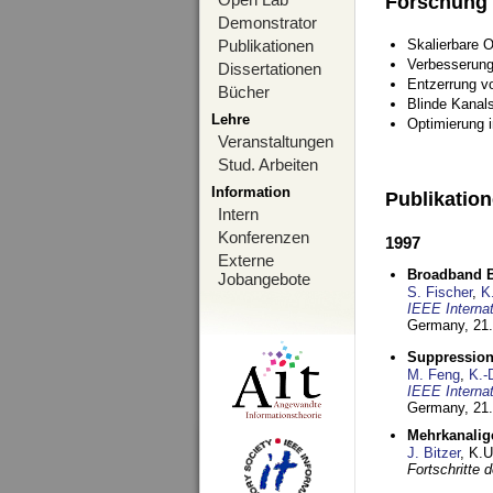
Forschung
Demonstrator
Publikationen
Skalierbare 
Verbesserun
Dissertationen
Entzerrung v
Bücher
Blinde Kanal
Lehre
Optimierung 
Veranstaltungen
Stud. Arbeiten
Information
Publikatio
Intern
Konferenzen
1997
Externe
Broadband B
Jobangebote
S. Fischer
,
K
IEEE Interna
Germany,
21.
Suppression
M. Feng
,
K.-
IEEE Interna
Germany,
21.
Mehrkanalig
J. Bitzer
, K.
Fortschritte