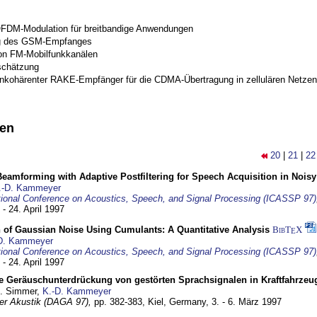
OFDM-Modulation für breitbandige Anwendungen
g des GSM-Empfanges
on FM-Mobilfunkkanälen
schätzung
inkohärenter RAKE-Empfänger für die CDMA-Übertragung in zellulären Netzen
nen
20
|
21
|
22
eamforming with Adaptive Postfiltering for Speech Acquisition in Nois
.-D. Kammeyer
tional Conference on Acoustics, Speech, and Signal Processing (ICASSP 97)
 - 24. April 1997
 of Gaussian Noise Using Cumulants: A Quantitative Analysis
BibT
X
E
D. Kammeyer
tional Conference on Acoustics, Speech, and Signal Processing (ICASSP 97)
 - 24. April 1997
e Geräuschunterdrückung von gestörten Sprachsignalen in Kraftfahrze
U. Simmer,
K.-D. Kammeyer
 der Akustik (DAGA 97),
pp. 382-383,
Kiel, Germany,
3. - 6. März 1997