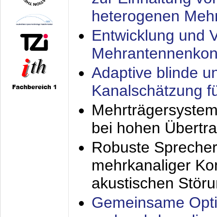
heterogenen Meh
Entwicklung und V
Mehrantennenkon
Adaptive blinde u
Kanalschätzung f
Mehrträgersystem
bei hohen Übertr
Robuste Sprecher
mehrkanaliger Ko
akustischen Stör
Gemeinsame Opti