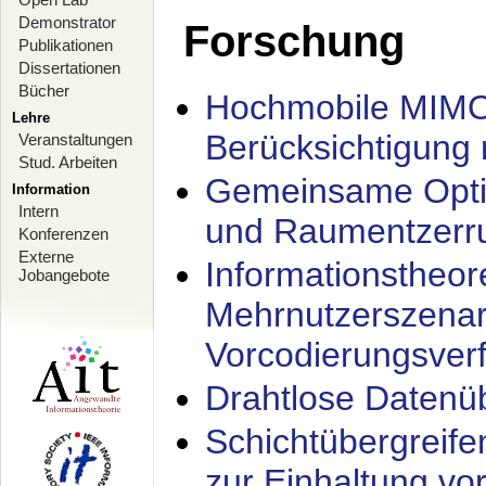
Demonstrator
Forschung
Publikationen
Dissertationen
Bücher
Hochmobile MIMO
Lehre
Berücksichtigung 
Veranstaltungen
Stud. Arbeiten
Gemeinsame Opti
Information
Intern
und Raumentzerru
Konferenzen
Externe
Informationstheor
Jobangebote
Mehrnutzerszenar
Vorcodierungsverf
Drahtlose Datenü
Schichtübergrei
zur Einhaltung vo