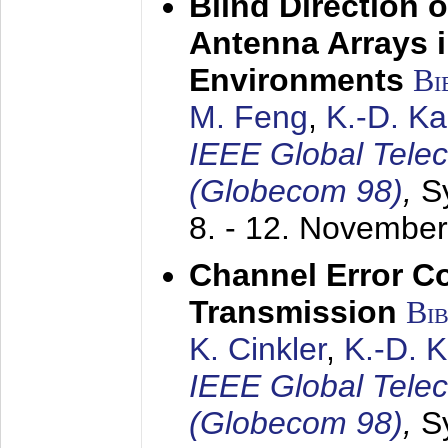
Blind Direction o
Antenna Arrays 
Environments
Bi
M. Feng
,
K.-D. K
IEEE Global Tele
(Globecom 98)
,
S
8. - 12. Novembe
Channel Error C
Transmission
Bi
K. Cinkler
,
K.-D. 
IEEE Global Tele
(Globecom 98)
,
S