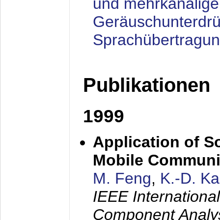
und mehrkanalige
Geräuschunterdrü
Sprachübertragu
Publikationen
1999
Application of S
Mobile Communi
M. Feng
,
K.-D. K
IEEE Internation
Component Analysi