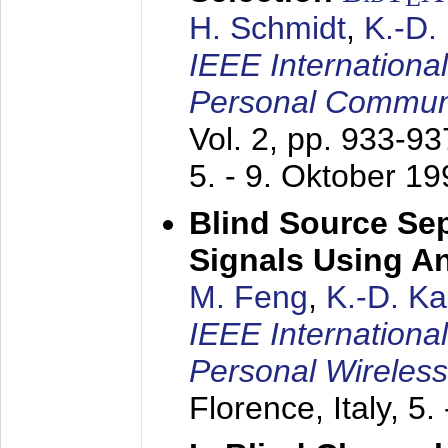
H. Schmidt
,
K.-D
IEEE Internationa
Personal Commun
Vol. 2, pp. 933-9
5. - 9. Oktober 1
Blind Source Se
Signals Using A
M. Feng
,
K.-D. K
IEEE Internationa
Personal Wireles
Florence, Italy,
5.