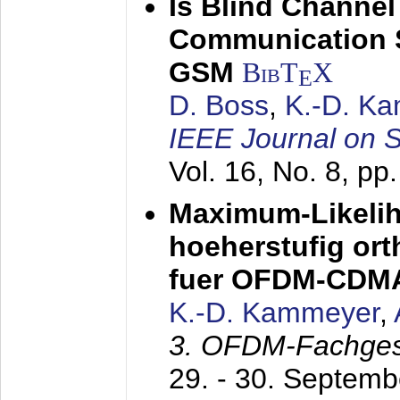
Is Blind Channel
Communication 
GSM
BibT
X
E
D. Boss
,
K.-D. K
IEEE Journal on 
Vol. 16, No. 8, p
Maximum-Likeli
hoeherstufig or
fuer OFDM-CDM
K.-D. Kammeyer
,
3. OFDM-Fachge
29. - 30. Septem