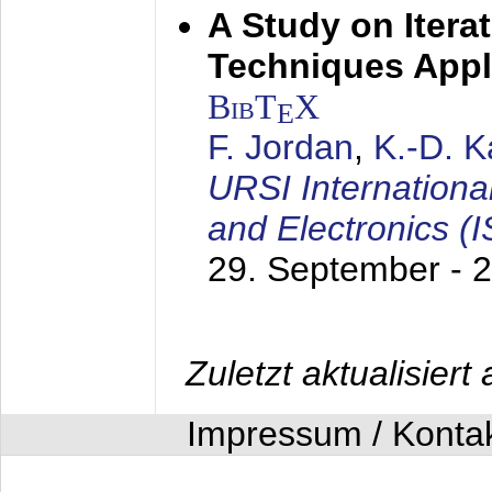
A Study on Itera
Techniques Appl
BibT
X
E
F. Jordan
,
K.-D. 
URSI Internation
and Electronics (
29. September - 
Zuletzt aktualisier
Impressum / Konta