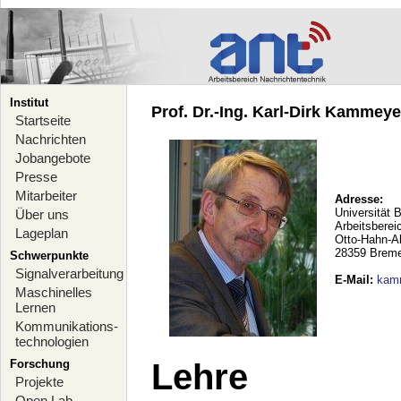
Institut
Prof. Dr.-Ing. Karl-Dirk Kammeyer
Startseite
Nachrichten
Jobangebote
Presse
Mitarbeiter
Adresse:
Universität 
Über uns
Arbeitsberei
Lageplan
Otto-Hahn-A
28359 Brem
Schwerpunkte
Signalverarbeitung
E-Mail
:
kam
Maschinelles
Lernen
Kommunikations-
technologien
Forschung
Lehre
Projekte
Open Lab