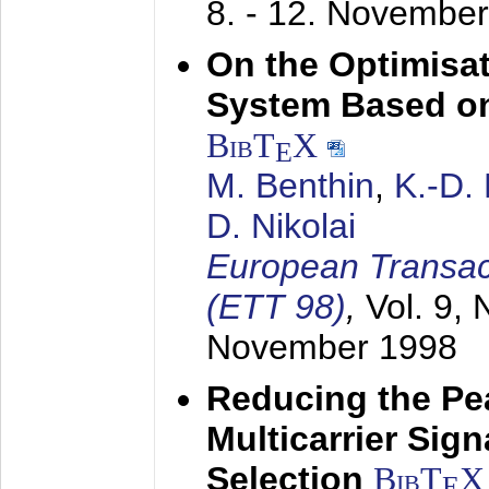
8. - 12. Novembe
On the Optimisa
System Based on
BibT
X
E
M. Benthin
,
K.-D.
D. Nikolai
European Transac
(ETT 98)
,
Vol. 9, 
November 1998
Reducing the Pe
Multicarrier Sig
Selection
BibT
X
E