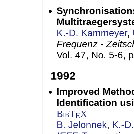
Synchronisations
Multitraegersys
K.-D. Kammeyer
,
Frequenz - Zeitsc
Vol. 47, No. 5-6, 
1992
Improved Method
Identification us
BibT
X
E
B. Jelonnek
,
K.-D