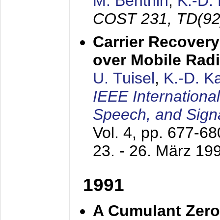
M. Benthin
,
K.-D.
COST 231, TD(92
Carrier Recovery
over Mobile Rad
U. Tuisel
,
K.-D. 
IEEE Internationa
Speech, and Sign
Vol. 4, pp. 677-6
23. - 26. März 19
1991
A Cumulant Zero