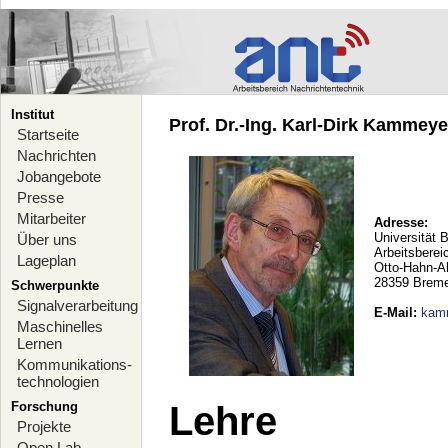
Institut
Prof. Dr.-Ing. Karl-Dirk Kammeyer
Startseite
Nachrichten
Jobangebote
Presse
Mitarbeiter
Adresse:
Universität 
Über uns
Arbeitsberei
Lageplan
Otto-Hahn-A
28359 Brem
Schwerpunkte
Signalverarbeitung
E-Mail
:
kam
Maschinelles
Lernen
Kommunikations-
technologien
Forschung
Lehre
Projekte
Open Lab