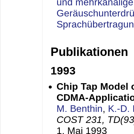
und mehrkanalige
Geräuschunterdrü
Sprachübertragu
Publikationen
1993
Chip Tap Model o
CDMA-Applicati
M. Benthin
,
K.-D.
COST 231, TD(93
1. Mai 1993