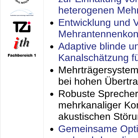
heterogenen Meh
Entwicklung und V
Mehrantennenkon
Adaptive blinde u
Kanalschätzung f
Mehrträgersystem
bei hohen Übertr
Robuste Sprecher
mehrkanaliger Ko
akustischen Stör
Gemeinsame Opti