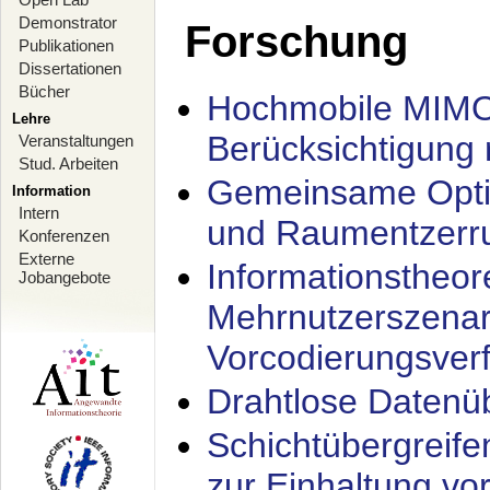
Demonstrator
Forschung
Publikationen
Dissertationen
Bücher
Hochmobile MIMO
Lehre
Berücksichtigung 
Veranstaltungen
Stud. Arbeiten
Gemeinsame Opti
Information
Intern
und Raumentzerru
Konferenzen
Externe
Informationstheor
Jobangebote
Mehrnutzerszenar
Vorcodierungsverf
Drahtlose Datenü
Schichtübergrei
zur Einhaltung vo