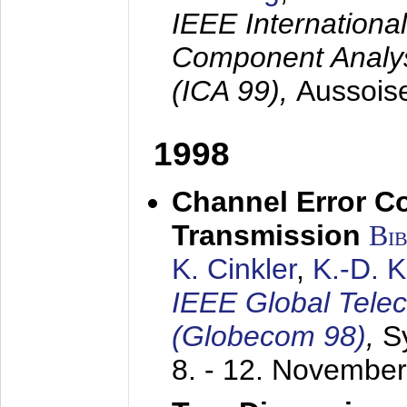
IEEE Internation
Component Analysi
(ICA 99),
Aussois
1998
Channel Error C
Transmission
Bi
K. Cinkler
,
K.-D. 
IEEE Global Tele
(Globecom 98)
,
S
8. - 12. Novembe