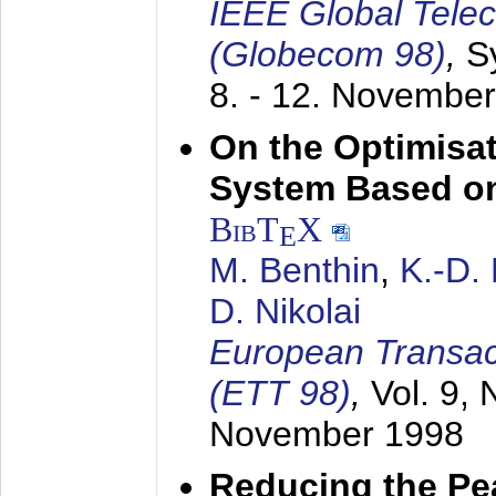
IEEE Global Tele
(Globecom 98)
,
S
8. - 12. Novembe
On the Optimisa
System Based on
BibT
X
E
M. Benthin
,
K.-D.
D. Nikolai
European Transac
(ETT 98)
,
Vol. 9, 
November 1998
Reducing the Pe