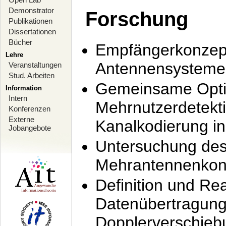
Demonstrator
Forschung
Publikationen
Dissertationen
Bücher
Empfängerkonzept
Lehre
Antennensysteme
Veranstaltungen
Stud. Arbeiten
Gemeinsame Opti
Information
Intern
Mehrnutzerdetekti
Konferenzen
Externe
Kanalkodierung 
Jobangebote
Untersuchung de
Mehrantennenkonz
Definition und Re
Datenübertragung
Dopplerverschie