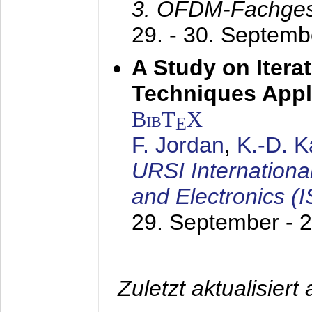
3. OFDM-Fachge
29. - 30. Septem
A Study on Itera
Techniques Appl
BibT
X
E
F. Jordan
,
K.-D. 
URSI Internation
and Electronics (
29. September - 
Zuletzt aktualisier