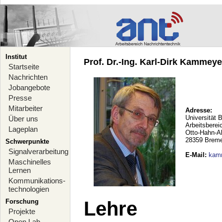
Institut
Prof. Dr.-Ing. Karl-Dirk Kammeyer
Startseite
Nachrichten
Jobangebote
Presse
Mitarbeiter
Adresse:
Universität 
Über uns
Arbeitsberei
Lageplan
Otto-Hahn-A
28359 Brem
Schwerpunkte
Signalverarbeitung
E-Mail
:
kam
Maschinelles
Lernen
Kommunikations-
technologien
Forschung
Lehre
Projekte
Open Lab