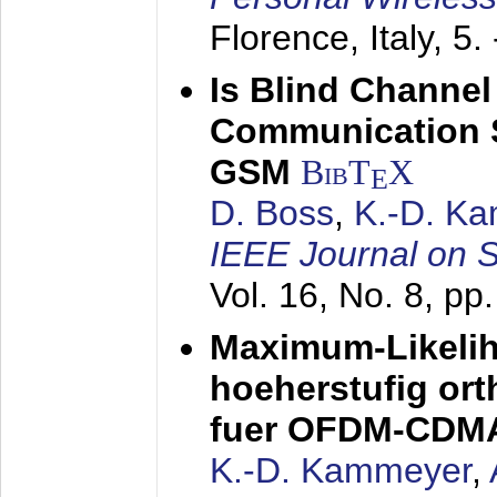
Florence, Italy,
5.
Is Blind Channel
Communication 
GSM
BibT
X
E
D. Boss
,
K.-D. K
IEEE Journal on 
Vol. 16, No. 8, p
Maximum-Likeli
hoeherstufig or
fuer OFDM-CDM
K.-D. Kammeyer
,