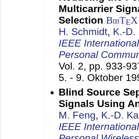
Multicarrier Sig
Selection
BibT
X
E
H. Schmidt
,
K.-D
IEEE Internationa
Personal Commun
Vol. 2, pp. 933-9
5. - 9. Oktober 1
Blind Source Se
Signals Using A
M. Feng
,
K.-D. K
IEEE Internationa
Personal Wireles