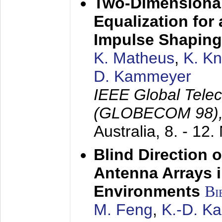
Two-Dimensional
Equalization for 
Impulse Shaping
K. Matheus
,
K. K
D. Kammeyer
IEEE Global Tele
(GLOBECOM 98)
Australia,
8. - 12
Blind Direction o
Antenna Arrays 
Environments
Bi
M. Feng
,
K.-D. K