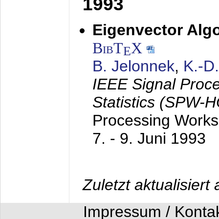
1993
Eigenvector Algo
BibT
X
E
B. Jelonnek
,
K.-D
IEEE Signal Proc
Statistics (SPW-
Processing Worksh
7. - 9. Juni 1993
Zuletzt aktualisier
Impressum / Konta