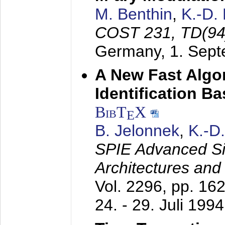
M. Benthin
,
K.-D.
COST 231, TD(94
Germany,
1. Sep
A New Fast Algo
Identification B
BibT
X
E
B. Jelonnek
,
K.-D
SPIE Advanced Sig
Architectures and
Vol. 2296, pp. 16
24. - 29. Juli 1994