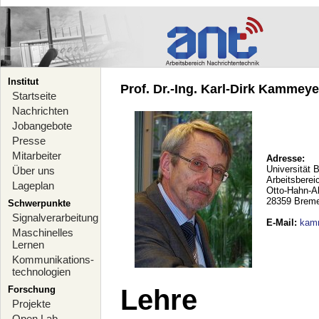
Institut
Prof. Dr.-Ing. Karl-Dirk Kammeyer
Startseite
Nachrichten
Jobangebote
Presse
Mitarbeiter
Adresse:
Universität 
Über uns
Arbeitsberei
Lageplan
Otto-Hahn-A
28359 Brem
Schwerpunkte
Signalverarbeitung
E-Mail
:
kam
Maschinelles
Lernen
Kommunikations-
technologien
Forschung
Lehre
Projekte
Open Lab