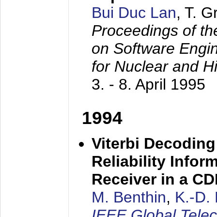
Bui Duc Lan
, T. 
Proceedings of th
on Software Engine
for Nuclear and H
3. - 8. April 1995
1994
Viterbi Decoding
Reliability Info
Receiver in a C
M. Benthin
,
K.-D.
IEEE Global Tele