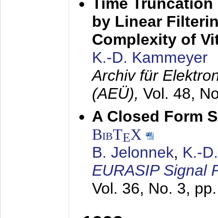
Time Truncation
by Linear Filter
Complexity of Vi
K.-D. Kammeyer
Archiv für Elektr
(AEÜ),
Vol. 48, N
A Closed Form So
BibT
X
E
B. Jelonnek
,
K.-D
EURASIP Signal P
Vol. 36, No. 3, pp