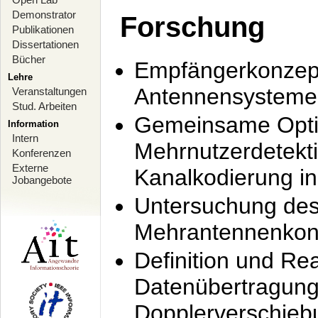
Demonstrator
Forschung
Publikationen
Dissertationen
Bücher
Empfängerkonzept
Lehre
Antennensysteme
Veranstaltungen
Stud. Arbeiten
Gemeinsame Opti
Information
Intern
Mehrnutzerdetekti
Konferenzen
Externe
Kanalkodierung 
Jobangebote
Untersuchung de
Mehrantennenkonz
Definition und Re
Datenübertragung
Dopplerverschie