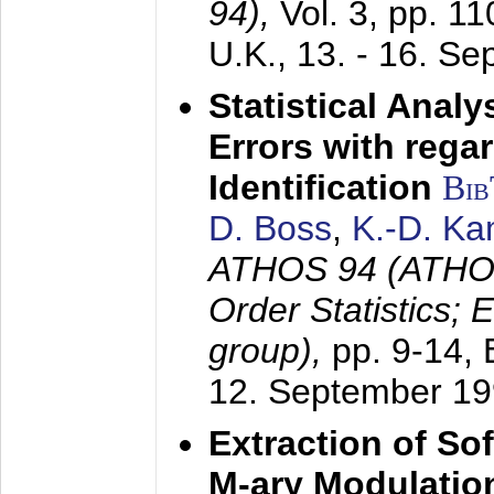
94),
Vol. 3, pp. 1
U.K.,
13. - 16. S
Statistical Anal
Errors with rega
Identification
Bi
D. Boss
,
K.-D. K
ATHOS 94 (ATHOS
Order Statistics;
group),
pp. 9-14,
12. September 1
Extraction of Sof
M-ary Modulatio