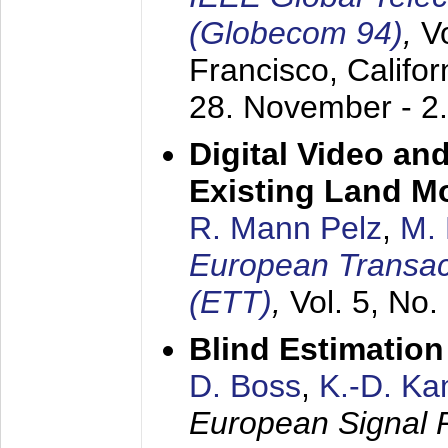
(Globecom 94)
,
V
Francisco, Califor
28. November - 2
Digital Video an
Existing Land M
R. Mann Pelz
,
M. 
European Transac
(ETT)
,
Vol. 5, No.
Blind Estimatio
D. Boss
,
K.-D. K
European Signal