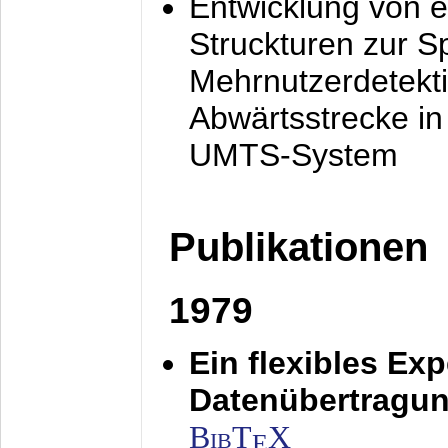
Entwicklung von e
Struckturen zur 
Mehrnutzerdetekti
Abwärtsstrecke i
UMTS-System
Publikationen
1979
Ein flexibles Ex
Datenübertragung
BibT
X
E