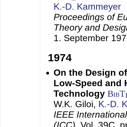
K.-D. Kammeyer
Proceedings of Eu
Theory and Desig
1. September 197
1974
On the Design of
Low-Speed and 
Technology
BibT
W.K. Giloi,
K.-D.
IEEE Internation
(ICC),
Vol. 39C, p