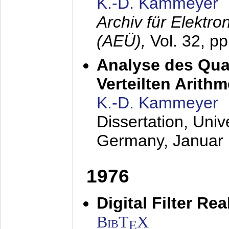
K.-D. Kammeyer
Archiv für Elektr
(AEÜ),
Vol. 32, p
Analyse des Quan
Verteilten Arithm
K.-D. Kammeyer
Dissertation, Univ
Germany,
Januar
1976
Digital Filter Re
BibT
X
E