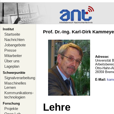
Institut
Prof. Dr.-Ing. Karl-Dirk Kammeyer
Startseite
Nachrichten
Jobangebote
Presse
Mitarbeiter
Adresse:
Universität 
Über uns
Arbeitsberei
Lageplan
Otto-Hahn-A
28359 Brem
Schwerpunkte
Signalverarbeitung
E-Mail
:
kam
Maschinelles
Lernen
Kommunikations-
technologien
Forschung
Lehre
Projekte
Open Lab