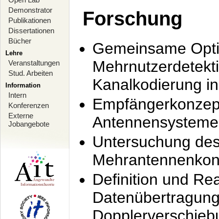
Demonstrator
Forschung
Publikationen
Dissertationen
Bücher
Gemeinsame Opti
Lehre
Mehrnutzerdetekti
Veranstaltungen
Stud. Arbeiten
Kanalkodierung 
Information
Intern
Empfängerkonzept
Konferenzen
Externe
Antennensysteme
Jobangebote
Untersuchung de
Mehrantennenkonz
Definition und Re
Datenübertragung
Dopplerverschie