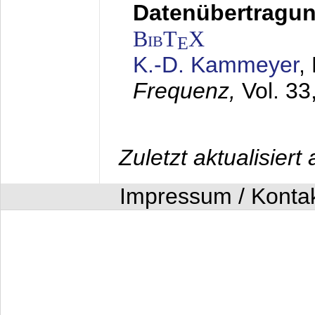
Datenübertragung
BibT
X
E
K.-D. Kammeyer
,
Frequenz,
Vol. 33
Zuletzt aktualisier
Impressum / Konta