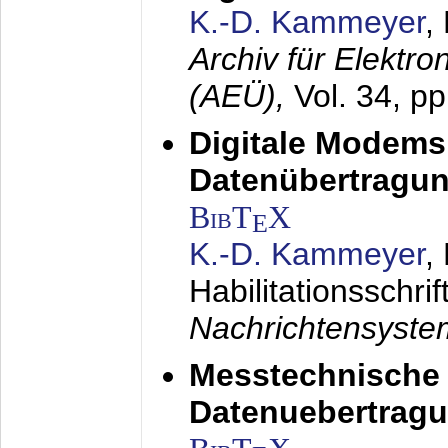
K.-D. Kammeyer
,
Archiv für Elektr
(AEÜ),
Vol. 34, p
Digitale Modems
Datenübertragun
BibT
X
E
K.-D. Kammeyer
,
Habilitationsschrif
Nachrichtensyst
Messtechnische
Datenuebertragu