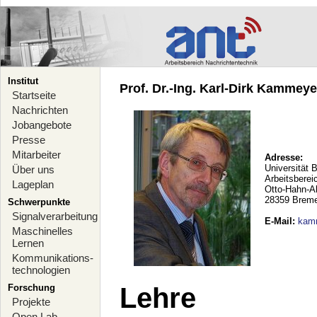
Institut
Prof. Dr.-Ing. Karl-Dirk Kammeyer
Startseite
Nachrichten
Jobangebote
Presse
Mitarbeiter
Adresse:
Universität 
Über uns
Arbeitsberei
Lageplan
Otto-Hahn-A
28359 Brem
Schwerpunkte
Signalverarbeitung
E-Mail
:
kam
Maschinelles
Lernen
Kommunikations-
technologien
Forschung
Lehre
Projekte
Open Lab