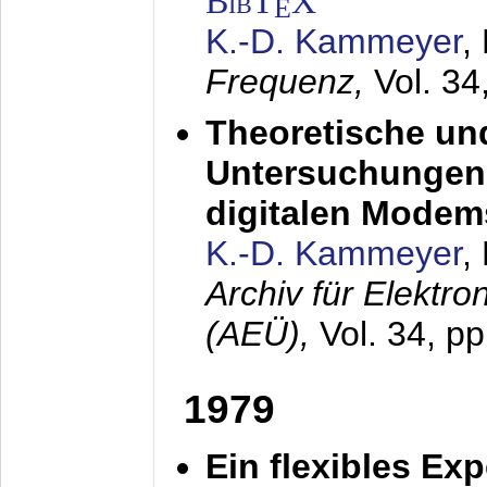
BibT
X
E
K.-D. Kammeyer
,
Frequenz,
Vol. 34
Theoretische un
Untersuchungen 
digitalen Modem
K.-D. Kammeyer
,
Archiv für Elektr
(AEÜ),
Vol. 34, pp
1979
Ein flexibles Ex