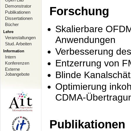
Demonstrator
Forschung
Publikationen
Dissertationen
Bücher
Skalierbare OFDM-
Lehre
Anwendungen
Veranstaltungen
Stud. Arbeiten
Verbesserung de
Information
Intern
Entzerrung von F
Konferenzen
Externe
Blinde Kanalschä
Jobangebote
Optimierung inko
CDMA-Übertragung
Publikationen