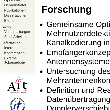
Demonstrator
Forschung
Publikationen
Dissertationen
Bücher
Gemeinsame Opti
Lehre
Mehrnutzerdetekti
Veranstaltungen
Stud. Arbeiten
Kanalkodierung 
Information
Intern
Empfängerkonzept
Konferenzen
Externe
Antennensysteme
Jobangebote
Untersuchung de
Mehrantennenkonz
Definition und Re
Datenübertragung
Dopplerverschie