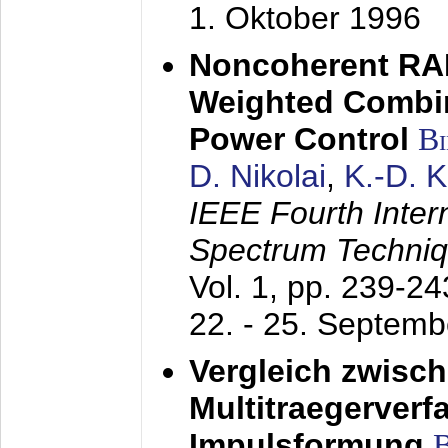
1. Oktober 1996
Noncoherent RA
Weighted Combi
Power Control
B
D. Nikolai
,
K.-D. 
IEEE Fourth Inte
Spectrum Techniq
Vol. 1, pp. 239-2
22. - 25. Septem
Vergleich zwisc
Multitraegerverf
Impulsformung