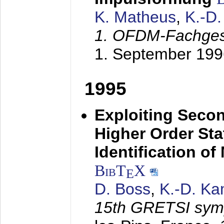
K. Matheus
,
K.-D
1. OFDM-Fachge
1. September 199
1995
Exploiting Secon
Higher Order Stat
Identification o
BibT
X
E
D. Boss
,
K.-D. K
15th GRETSI sy