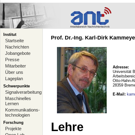
Institut
Prof. Dr.-Ing. Karl-Dirk Kammeyer
Startseite
Nachrichten
Jobangebote
Presse
Mitarbeiter
Adresse:
Universität 
Über uns
Arbeitsberei
Lageplan
Otto-Hahn-A
28359 Brem
Schwerpunkte
Signalverarbeitung
E-Mail
:
kam
Maschinelles
Lernen
Kommunikations-
technologien
Forschung
Lehre
Projekte
Open Lab