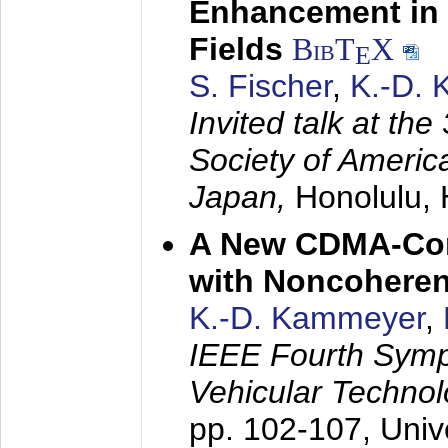
Enhancement in 
Fields
BibT
X
E
S. Fischer
,
K.-D.
Invited talk at the
Society of America
Japan,
Honolulu, 
A New CDMA-Con
with Noncoheren
K.-D. Kammeyer
,
IEEE Fourth Sym
Vehicular Technol
pp. 102-107,
Univ