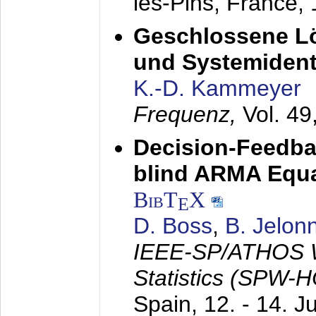
les-Pins, France,
Geschlossene Lö
und Systemidenti
K.-D. Kammeyer
Frequenz,
Vol. 49
Decision-Feedba
blind ARMA Equal
BibT
X
E
D. Boss
,
B. Jelon
IEEE-SP/ATHOS W
Statistics (SPW-
Spain,
12. - 14. J