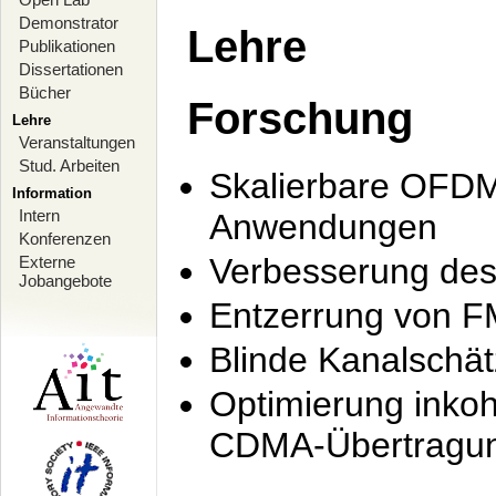
Demonstrator
Lehre
Publikationen
Dissertationen
Bücher
Forschung
Lehre
Veranstaltungen
Stud. Arbeiten
Skalierbare OFDM-
Information
Intern
Anwendungen
Konferenzen
Verbesserung de
Externe
Jobangebote
Entzerrung von F
Blinde Kanalschä
Optimierung inko
CDMA-Übertragung