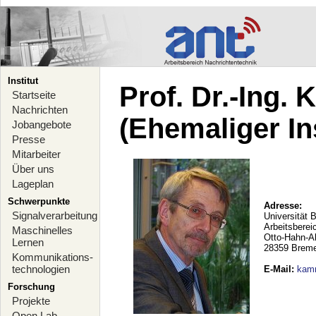
Institut
Prof. Dr.-Ing.
Startseite
Nachrichten
(Ehemaliger Ins
Jobangebote
Presse
Mitarbeiter
Über uns
Lageplan
Schwerpunkte
Adresse:
Signalverarbeitung
Universität 
Arbeitsberei
Maschinelles
Otto-Hahn-A
Lernen
28359 Brem
Kommunikations-
technologien
E-Mail
:
kam
Forschung
Projekte
Open Lab