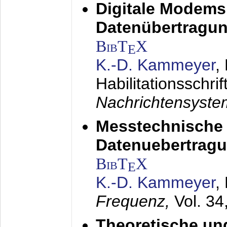
Digitale Modems
Datenübertragun
BibT
X
E
K.-D. Kammeyer
,
Habilitationsschrif
Nachrichtensyst
Messtechnische
Datenuebertragu
BibT
X
E
K.-D. Kammeyer
,
Frequenz,
Vol. 34
Theoretische un