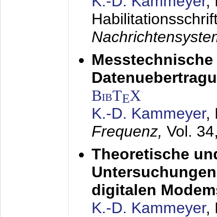
K.-D. Kammeyer
,
Habilitationsschrif
Nachrichtensyst
Messtechnische
Datenuebertragu
BibT
X
E
K.-D. Kammeyer
,
Frequenz,
Vol. 34
Theoretische un
Untersuchungen 
digitalen Modem
K.-D. Kammeyer
,