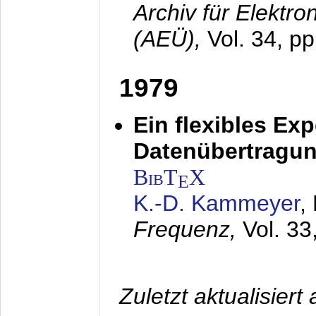
Archiv für Elektr
(AEÜ),
Vol. 34, pp
1979
Ein flexibles Ex
Datenübertragung
BibT
X
E
K.-D. Kammeyer
,
Frequenz,
Vol. 33
Zuletzt aktualisier