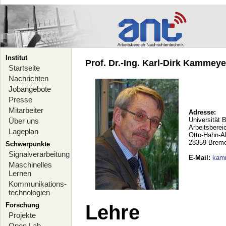
Institut
Prof. Dr.-Ing. Karl-Dirk Kammeyer
Startseite
Nachrichten
Jobangebote
Presse
Mitarbeiter
Adresse:
Universität 
Über uns
Arbeitsberei
Lageplan
Otto-Hahn-A
28359 Brem
Schwerpunkte
Signalverarbeitung
E-Mail
:
kam
Maschinelles
Lernen
Kommunikations-
technologien
Forschung
Lehre
Projekte
Open Lab