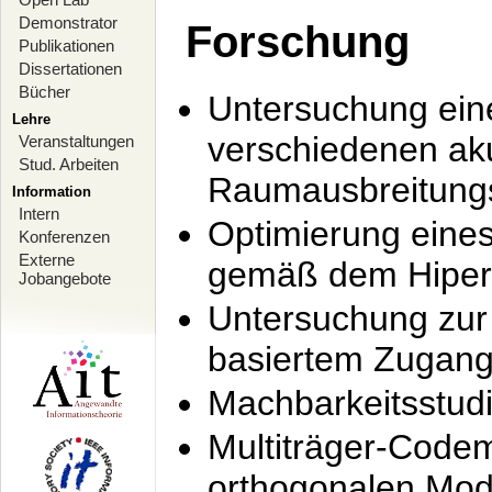
Demonstrator
Forschung
Publikationen
Dissertationen
Bücher
Untersuchung ein
Lehre
verschiedenen ak
Veranstaltungen
Stud. Arbeiten
Raumausbreitung
Information
Intern
Optimierung ein
Konferenzen
Externe
gemäß dem Hiperl
Jobangebote
Untersuchung zur 
basiertem Zugan
Machbarkeitsstud
Multiträger-Codem
orthogonalen Mod