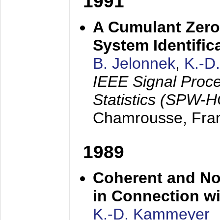
1991
A Cumulant Zero
System Identific
B. Jelonnek
,
K.-D
IEEE Signal Proc
Statistics (SPW-
Chamrousse, Fra
1989
Coherent and N
in Connection wi
K.-D. Kammeyer