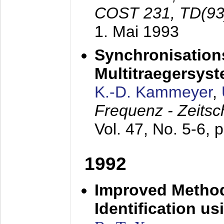
COST 231, TD(93
1. Mai 1993
Synchronisations
Multitraegersys
K.-D. Kammeyer
,
Frequenz - Zeitsc
Vol. 47, No. 5-6, 
1992
Improved Method
Identification us