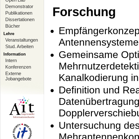
Demonstrator
Forschung
Publikationen
Dissertationen
Bücher
Empfängerkonzept
Lehre
Antennensysteme
Veranstaltungen
Stud. Arbeiten
Gemeinsame Opti
Information
Intern
Mehrnutzerdetekti
Konferenzen
Externe
Kanalkodierung 
Jobangebote
Definition und Re
Datenübertragung
Dopplerverschie
Untersuchung de
Mehrantennenkonz