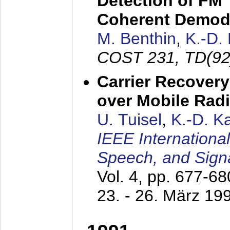
Detection of FM 
Coherent Demod
M. Benthin
,
K.-D.
COST 231, TD(92
Carrier Recovery
over Mobile Rad
U. Tuisel
,
K.-D. 
IEEE Internationa
Speech, and Sign
Vol. 4, pp. 677-6
23. - 26. März 19