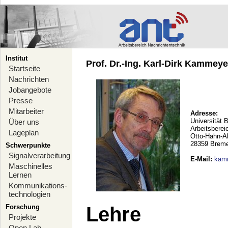
Institut
Prof. Dr.-Ing. Karl-Dirk Kammeyer
Startseite
Nachrichten
Jobangebote
Presse
Mitarbeiter
Adresse:
Universität 
Über uns
Arbeitsberei
Lageplan
Otto-Hahn-A
28359 Brem
Schwerpunkte
Signalverarbeitung
E-Mail
:
kam
Maschinelles
Lernen
Kommunikations-
technologien
Forschung
Lehre
Projekte
Open Lab