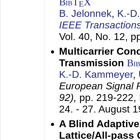
BibT
X
E
B. Jelonnek
,
K.-D
IEEE Transactions
Vol. 40, No. 12, 
Multicarrier Conc
Transmission
Bi
K.-D. Kammeyer
,
European Signal
92),
pp. 219-222,
24. - 27. August 
A Blind Adaptive
Lattice/All-pass