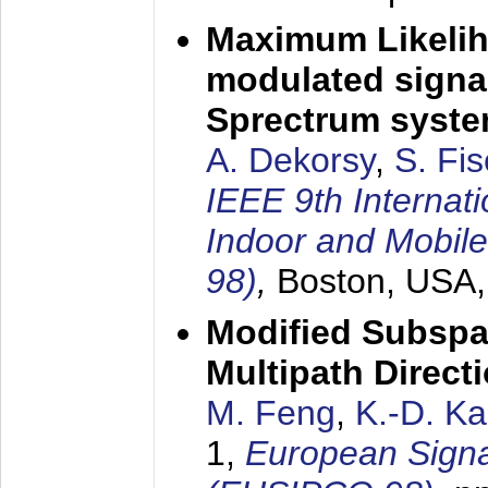
Maximum Likelih
modulated signal
Sprectrum syst
A. Dekorsy
,
S. Fis
IEEE 9th Internat
Indoor and Mobil
98)
,
Boston, USA
Modified Subspa
Multipath Direct
M. Feng
,
K.-D. K
1,
European Signa