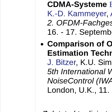
CDMA-Systeme
K.-D. Kammeyer
,
2. OFDM-Fachge
16. - 17. Septem
Comparison of O
Estimation Tech
J. Bitzer
, K.U. Si
5th International
NoiseControl (I
London, U.K.,
11.