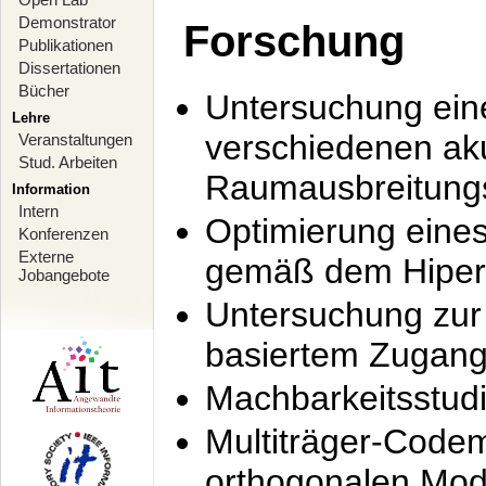
Demonstrator
Forschung
Publikationen
Dissertationen
Bücher
Untersuchung ein
Lehre
verschiedenen ak
Veranstaltungen
Stud. Arbeiten
Raumausbreitung
Information
Intern
Optimierung ein
Konferenzen
Externe
gemäß dem Hiperl
Jobangebote
Untersuchung zur 
basiertem Zugan
Machbarkeitsstud
Multiträger-Codem
orthogonalen Mod