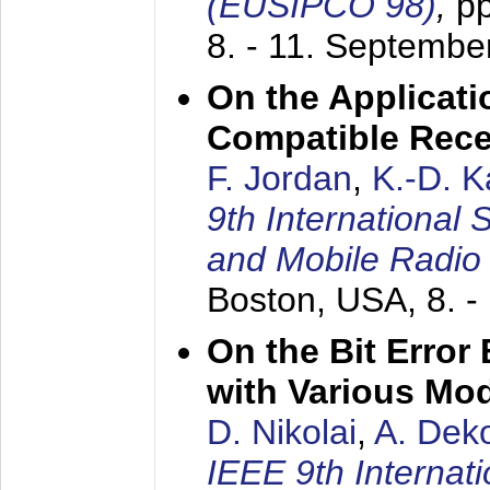
(EUSIPCO 98)
,
p
8. - 11. Septembe
On the Applicati
Compatible Rece
F. Jordan
,
K.-D. 
9th International
and Mobile Radio
Boston, USA,
8. 
On the Bit Erro
with Various Mo
D. Nikolai
,
A. Dek
IEEE 9th Internat