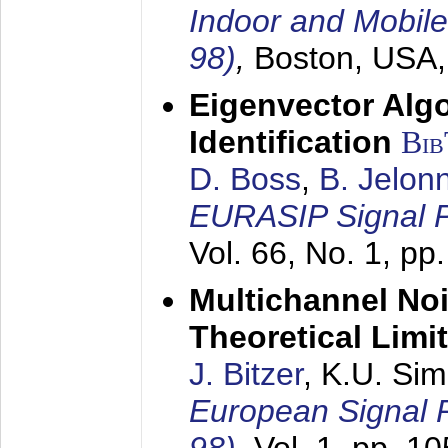
Indoor and Mobil
98)
,
Boston, USA
Eigenvector Alg
Identification
Bi
D. Boss
,
B. Jelon
EURASIP Signal P
Vol. 66, No. 1, pp
Multichannel No
Theoretical Limi
J. Bitzer
, K.U. Si
European Signal