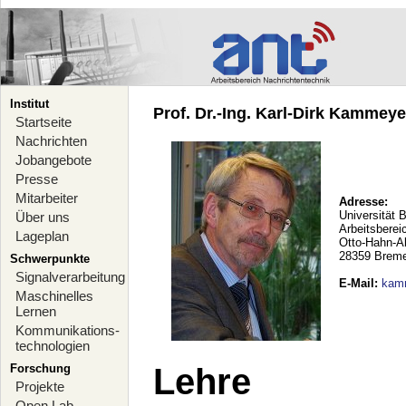
Institut
Prof. Dr.-Ing. Karl-Dirk Kammeyer
Startseite
Nachrichten
Jobangebote
Presse
Mitarbeiter
Adresse:
Universität 
Über uns
Arbeitsberei
Lageplan
Otto-Hahn-A
28359 Brem
Schwerpunkte
Signalverarbeitung
E-Mail
:
kam
Maschinelles
Lernen
Kommunikations-
technologien
Forschung
Lehre
Projekte
Open Lab