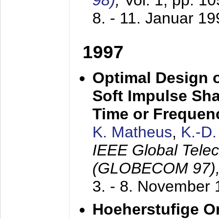
98)
,
Vol. 1, pp. 1
8. - 11. Januar 1
1997
Optimal Design o
Soft Impulse Sha
Time or Frequenc
K. Matheus
,
K.-D
IEEE Global Tele
(GLOBECOM 97)
3. - 8. November
Hoeherstufige O