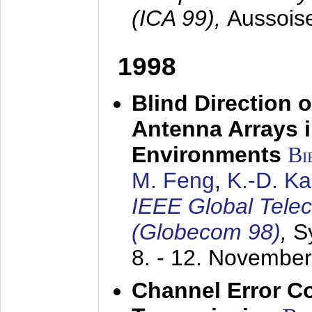
(ICA 99),
Aussois
1998
Blind Direction o
Antenna Arrays 
Environments
Bi
M. Feng
,
K.-D. K
IEEE Global Tele
(Globecom 98)
,
S
8. - 12. Novembe
Channel Error C