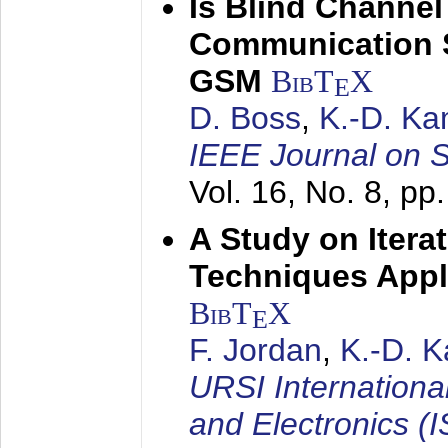
Is Blind Channel
Communication 
GSM
BibT
X
E
D. Boss
,
K.-D. K
IEEE Journal on 
Vol. 16, No. 8, p
A Study on Itera
Techniques Appl
BibT
X
E
F. Jordan
,
K.-D. 
URSI Internation
and Electronics (