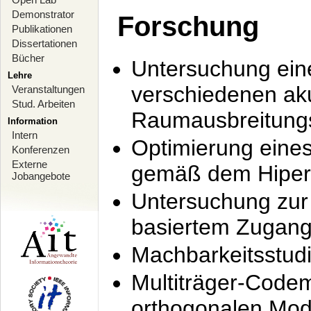
Demonstrator
Forschung
Publikationen
Dissertationen
Bücher
Untersuchung ein
Lehre
verschiedenen ak
Veranstaltungen
Stud. Arbeiten
Raumausbreitung
Information
Intern
Optimierung ein
Konferenzen
Externe
gemäß dem Hiperl
Jobangebote
Untersuchung zur 
basiertem Zugan
Machbarkeitsstud
Multiträger-Codem
orthogonalen Mod