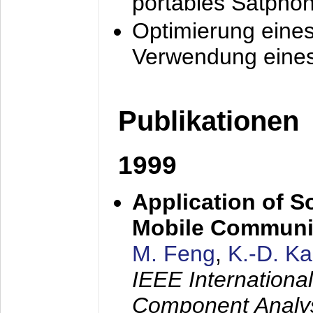
portables Satpho
Optimierung eine
Verwendung eines
Publikationen
1999
Application of S
Mobile Communi
M. Feng
,
K.-D. K
IEEE Internation
Component Analysi