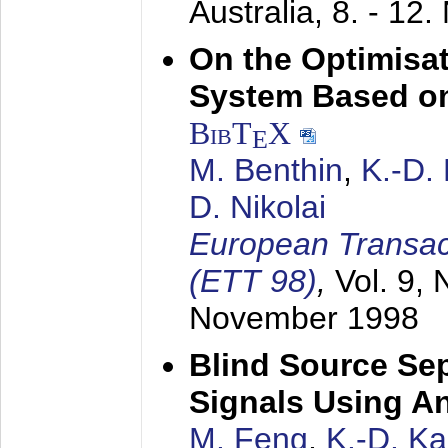
Australia,
8. - 12
On the Optimisa
System Based on
BibT
X
E
M. Benthin
,
K.-D.
D. Nikolai
European Transac
(ETT 98)
,
Vol. 9, 
November 1998
Blind Source Se
Signals Using A
M. Feng
,
K.-D. K