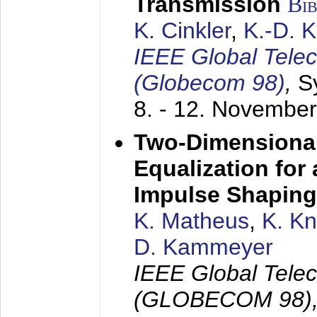
Transmission
Bi
K. Cinkler
,
K.-D. 
IEEE Global Tele
(Globecom 98)
,
S
8. - 12. Novembe
Two-Dimensional
Equalization for 
Impulse Shaping
K. Matheus
,
K. K
D. Kammeyer
IEEE Global Tele
(GLOBECOM 98)