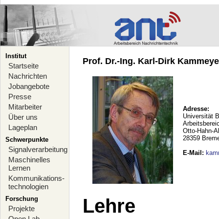
Institut
Prof. Dr.-Ing. Karl-Dirk Kammeyer
Startseite
Nachrichten
Jobangebote
Presse
Mitarbeiter
Adresse:
Universität 
Über uns
Arbeitsberei
Lageplan
Otto-Hahn-A
28359 Brem
Schwerpunkte
Signalverarbeitung
E-Mail
:
kam
Maschinelles
Lernen
Kommunikations-
technologien
Forschung
Lehre
Projekte
Open Lab